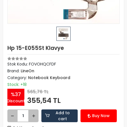
Hp 15-E055St Klavye
Stok Kodu: FOVOHQCFDF
Brand:
LineOn
Category:
Notebook Keyboard
Stock: +18
565,76 TL
%37
355,54 TL
Discount
Add to
Buy Now
cart