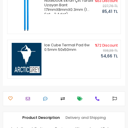
Notebook Ekran Çift Taraflı
%63 Discount
Uzayan Bant
227,76 TL
171mmX8mmX0.3mm (1
85,41 TL
Set - 2 Adet)
Ice Cube Termal Pad 6w
%72 Discount
0.5mm 50x50mm
198,38 TL
54,66 TL
Product Description
Delivery and Shipping