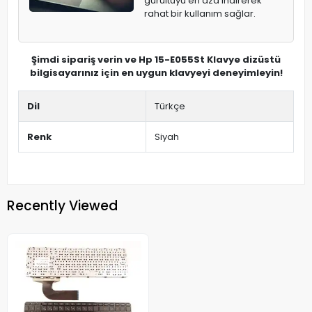
gürültüyü en aza indirerek
rahat bir kullanım sağlar.
Şimdi sipariş verin ve Hp 15-E055St Klavye dizüstü
bilgisayarınız için en uygun klavyeyi deneyimleyin!
Dil
Türkçe
Renk
Siyah
Recently Viewed