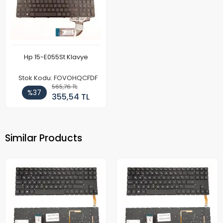
Hp 15-E055St Klavye
Stok Kodu: FOVOHQCFDF
565,76 TL
%37
355,54 TL
Similar Products