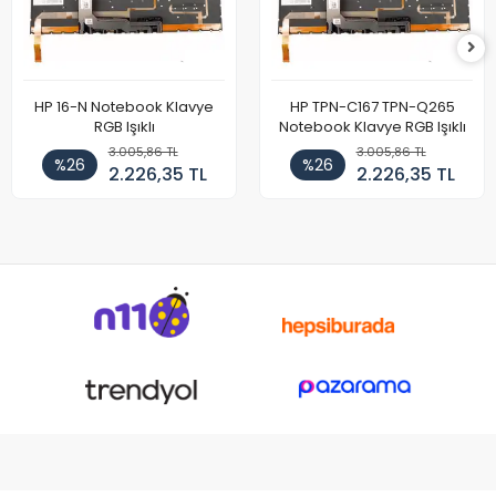
HP 16-N Notebook Klavye
HP TPN-C167 TPN-Q265
RGB Işıklı
Notebook Klavye RGB Işıklı
3.005,86 TL
3.005,86 TL
%26
%26
2.226,35 TL
2.226,35 TL