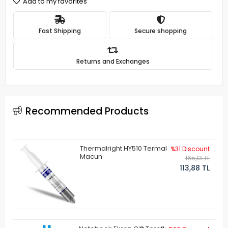
Add to my favorites
Fast Shipping
Secure shopping
Returns and Exchanges
Recommended Products
Thermalright HY510 Termal
%31 Discount
Macun
165,13 TL
113,88 TL