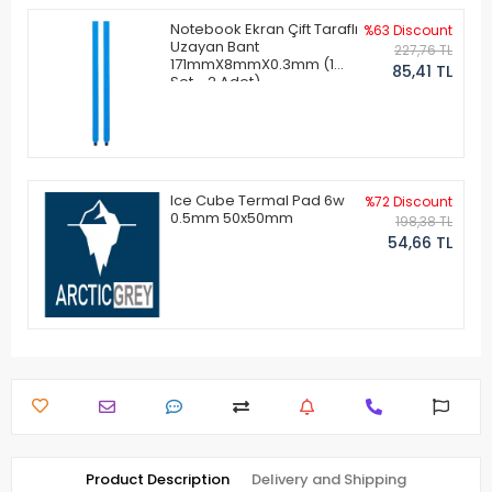
Notebook Ekran Çift Taraflı
%63 Discount
Uzayan Bant
227,76 TL
171mmX8mmX0.3mm (1
85,41 TL
Set - 2 Adet)
Ice Cube Termal Pad 6w
%72 Discount
0.5mm 50x50mm
198,38 TL
54,66 TL
Product Description
Delivery and Shipping