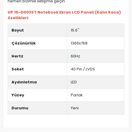
hemen bizimle iletişime geçin.
HP 15-D003ST Notebook Ekran LCD Paneli (Kalın Kasa)
özellikleri:
Boyut
15.6''
Çözünürlük
1366x768
Hertz
60Hz
Soket
40 Pin / LVDS
Aydınlatma
LED
Yüzey
Parlak
Durumu
Yeni