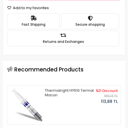
Add to my favorites
Fast Shipping
Secure shopping
Returns and Exchanges
Recommended Products
Thermalright HY510 Termal
%31 Discount
Macun
165,13 TL
113,88 TL