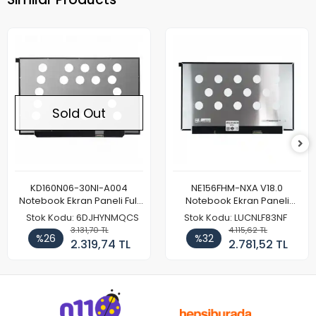
Sold Out
KD160N06-30NI-A004
NE156FHM-NXA V18.0
Notebook Ekran Paneli Full
Notebook Ekran Paneli
HD
144Hz
Stok Kodu: 6DJHYNMQCS
Stok Kodu: LUCNLF83NF
3.131,70 TL
4.115,62 TL
%26
%32
2.319,74 TL
2.781,52 TL