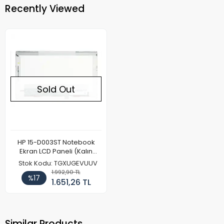
Recently Viewed
Sold Out
HP 15-D003ST Notebook
Ekran LCD Paneli (Kalın
Kasa)
Stok Kodu: TGXUGEVUUV
1.992,90 TL
%17
1.651,26 TL
Similar Products