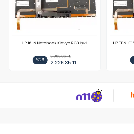
HP 16-N Notebook Klavye RGB Işıklı
HP TPN-C1
3.005,86 TL
%26
2.226,35 TL