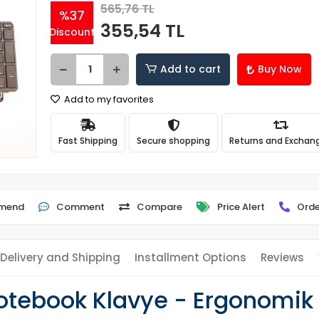
565,76 TL
%37
355,54 TL
Discount
Add to cart
Buy Now
Add to my favorites
Fast Shipping
Secure shopping
Returns and Exchan
mend
Comment
Compare
Price Alert
Orde
Delivery and Shipping
Installment Options
Reviews
tebook Klavye - Ergonomik 