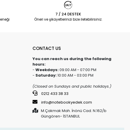
7 / 24 DESTEK
eneği
Öneri ve şikayetlerinizi bize iletebilirsiniz.
CONTACT US
You can reach us during the following
hours:
-
Weekdays:
09:00 AM - 07:00 PM
-
Saturday:
10:00 AM - 03:00 PM
(Closed on Sundays and public holidays.)
0212 433 38 33
info@notebookyedek.com
M.Çakmak Mah. İnönü Cad. N.162/b
Güngören- İSTANBUL