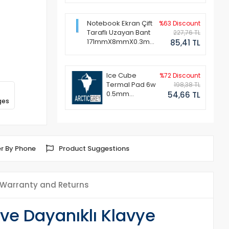
Notebook Ekran Çift
%63 Discount
Taraflı Uzayan Bant
227,76 TL
171mmX8mmX0.3mm
85,41 TL
(1 Set - 2 Adet)
Ice Cube
%72 Discount
Termal Pad 6w
198,38 TL
0.5mm
54,66 TL
ges
50x50mm
r By Phone
Product Suggestions
Warranty and Returns
ve Dayanıklı Klavye