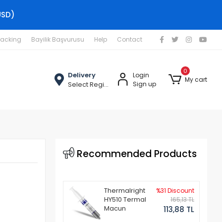
USD)
racking
Bayilik Başvurusu
Help
Contact
0
Delivery
Login
My cart
Select Region
Sign up
Recommended Products
Thermalright
%31 Discount
HY510 Termal
165,13 TL
Macun
113,88 TL