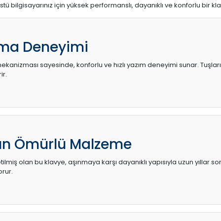
stü bilgisayarınız için yüksek performanslı, dayanıklı ve konforlu bir kl
ma Deneyimi
kanizması sayesinde, konforlu ve hızlı yazım deneyimi sunar. Tuşların d
ir.
zun Ömürlü Malzeme
ilmiş olan bu klavye, aşınmaya karşı dayanıklı yapısıyla uzun yıllar so
orur.