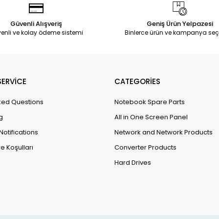
Güvenli Alışveriş
Geniş Ürün Yelpazesi
enli ve kolay ödeme sistemi
Binlerce ürün ve kampanya seç
ERVİCE
CATEGORİES
ked Questions
Notebook Spare Parts
g
All in One Screen Panel
Notifications
Network and Network Products
e Koşulları
Converter Products
Hard Drives