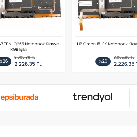
67 TPN-Q265 Notebook Klavye
HP Omen 15-EK Notebook Klavye
RGB Işıklı
3.005,86 TL
3.005,86 TL
%26
%26
2.226,35 TL
2.226,35 