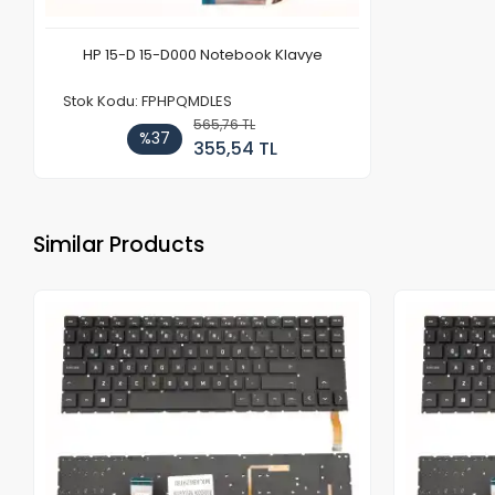
HP 15-D 15-D000 Notebook Klavye
Stok Kodu: FPHPQMDLES
565,76 TL
%37
355,54 TL
Similar Products