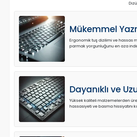
Dizü
Mükemmel Yaz
Ergonomik tuş dizilimi ve hassas me
parmak yorgunluğunu en aza indir
Dayanıklı ve U
Yüksek kaliteli malzemelerden üret
hassasiyeti ve basma hissiyatını k