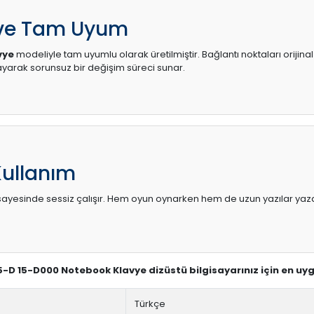
 ve Tam Uyum
vye
modeliyle tam uyumlu olarak üretilmiştir. Bağlantı noktaları orijin
arak sorunsuz bir değişim süreci sunar.
Kullanım
sı sayesinde sessiz çalışır. Hem oyun oynarken hem de uzun yazılar yaza
 15-D 15-D000 Notebook Klavye dizüstü bilgisayarınız için en uy
Türkçe