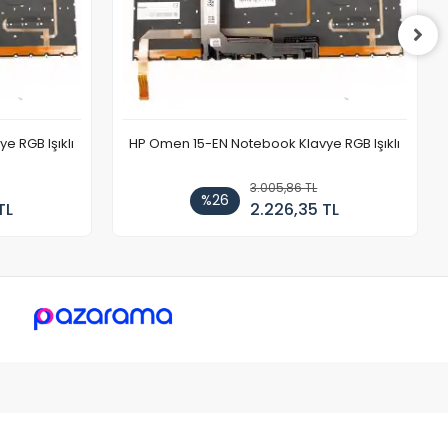
 RGB Işıklı
HP Omen 15-EN Notebook Klavye RGB Işıklı
3.005,86 TL
%26
TL
2.226,35 TL