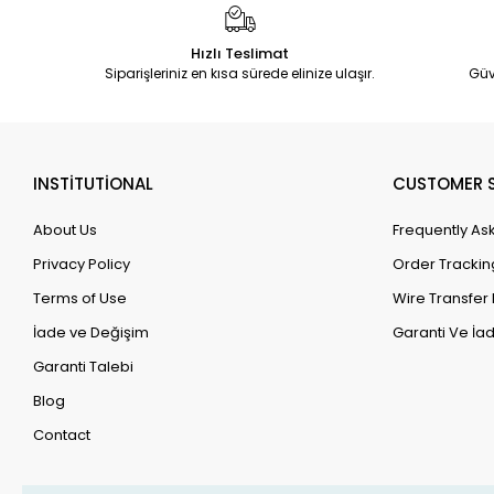
Hızlı Teslimat
Siparişleriniz en kısa sürede elinize ulaşır.
Güv
INSTİTUTİONAL
CUSTOMER S
About Us
Frequently As
Privacy Policy
Order Trackin
Terms of Use
Wire Transfer 
İade ve Değişim
Garanti Ve İad
Garanti Talebi
Blog
Contact