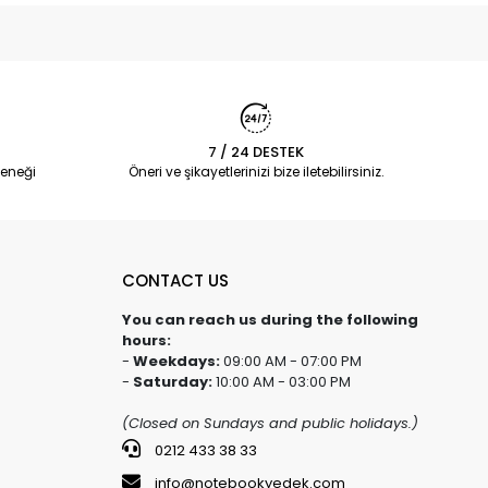
7 / 24 DESTEK
eneği
Öneri ve şikayetlerinizi bize iletebilirsiniz.
CONTACT US
You can reach us during the following
hours:
-
Weekdays:
09:00 AM - 07:00 PM
-
Saturday:
10:00 AM - 03:00 PM
(Closed on Sundays and public holidays.)
0212 433 38 33
info@notebookyedek.com