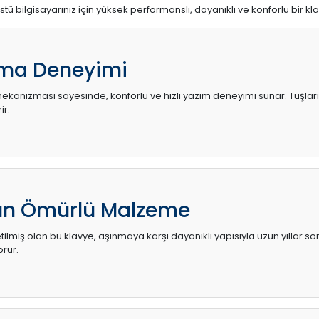
stü bilgisayarınız için yüksek performanslı, dayanıklı ve konforlu bir kl
ma Deneyimi
kanizması sayesinde, konforlu ve hızlı yazım deneyimi sunar. Tuşların d
ir.
zun Ömürlü Malzeme
ilmiş olan bu klavye, aşınmaya karşı dayanıklı yapısıyla uzun yıllar so
orur.