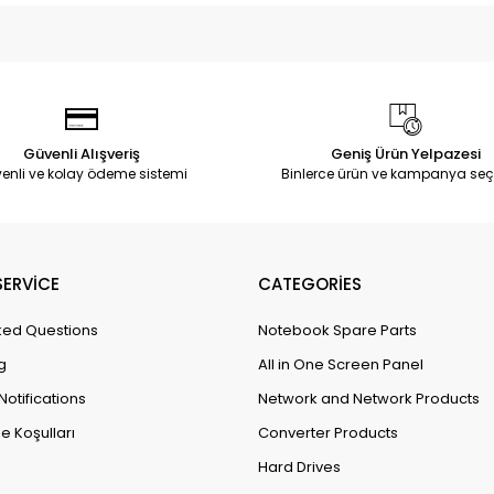
Güvenli Alışveriş
Geniş Ürün Yelpazesi
enli ve kolay ödeme sistemi
Binlerce ürün ve kampanya seç
ERVİCE
CATEGORİES
ked Questions
Notebook Spare Parts
g
All in One Screen Panel
Notifications
Network and Network Products
e Koşulları
Converter Products
Hard Drives