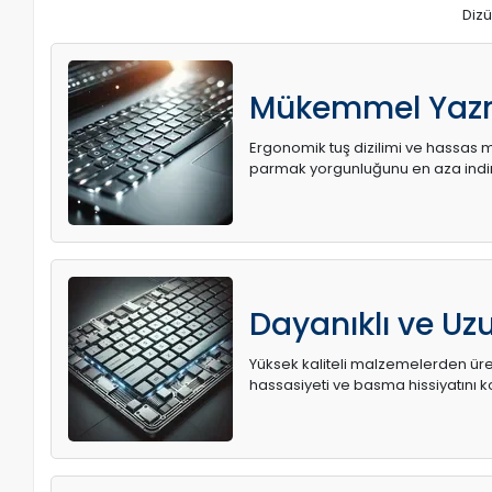
Dizü
Mükemmel Yaz
Ergonomik tuş dizilimi ve hassas me
parmak yorgunluğunu en aza indir
Dayanıklı ve U
Yüksek kaliteli malzemelerden üret
hassasiyeti ve basma hissiyatını k