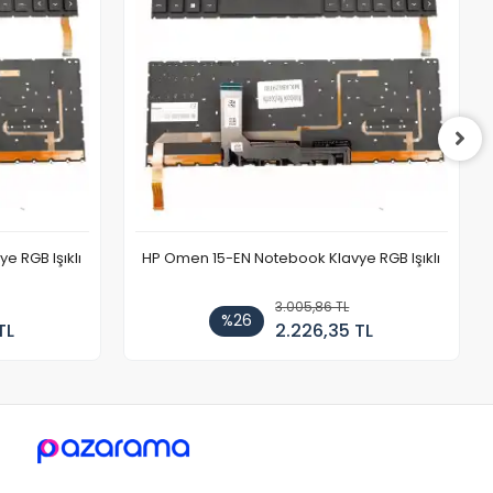
 RGB Işıklı
HP Omen 15-EN Notebook Klavye RGB Işıklı
3.005,86 TL
%26
TL
2.226,35 TL