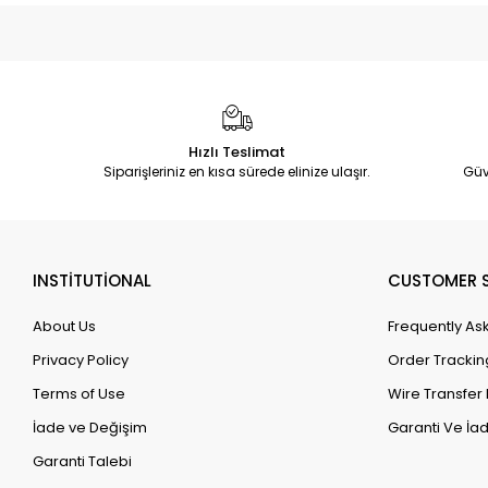
Hızlı Teslimat
Siparişleriniz en kısa sürede elinize ulaşır.
Güv
INSTİTUTİONAL
CUSTOMER S
About Us
Frequently As
Privacy Policy
Order Trackin
Terms of Use
Wire Transfer 
İade ve Değişim
Garanti Ve İad
Garanti Talebi