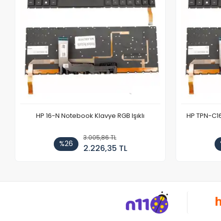
HP 16-N Notebook Klavye RGB Işıklı
HP TPN-C1
3.005,86 TL
%26
2.226,35 TL