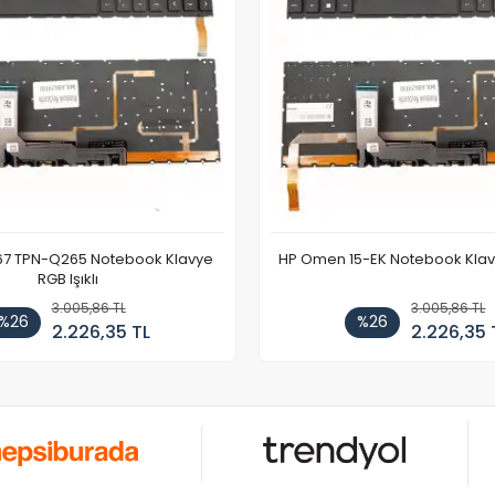
67 TPN-Q265 Notebook Klavye
HP Omen 15-EK Notebook Klavye
RGB Işıklı
3.005,86 TL
3.005,86 TL
%26
%26
2.226,35 TL
2.226,35 