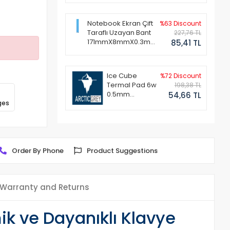
Notebook Ekran Çift
%63 Discount
Taraflı Uzayan Bant
227,76 TL
171mmX8mmX0.3mm
85,41 TL
(1 Set - 2 Adet)
Ice Cube
%72 Discount
Termal Pad 6w
198,38 TL
0.5mm
54,66 TL
ges
50x50mm
Order By Phone
Product Suggestions
Warranty and Returns
k ve Dayanıklı Klavye