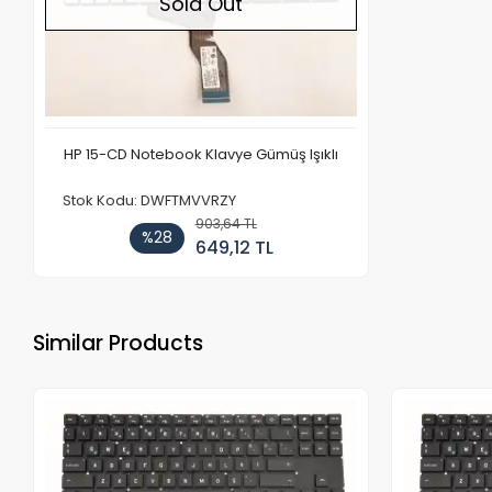
Sold Out
HP 15-CD Notebook Klavye Gümüş Işıklı
Stok Kodu: DWFTMVVRZY
903,64 TL
%28
649,12 TL
Similar Products