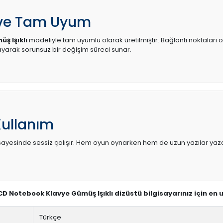
 ve Tam Uyum
ş Işıklı
modeliyle tam uyumlu olarak üretilmiştir. Bağlantı noktaları o
arak sorunsuz bir değişim süreci sunar.
Kullanım
sı sayesinde sessiz çalışır. Hem oyun oynarken hem de uzun yazılar yaza
-CD Notebook Klavye Gümüş Işıklı dizüstü bilgisayarınız için en
Türkçe