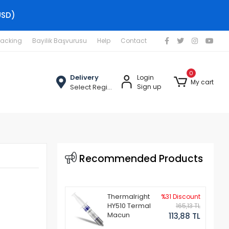
USD)
racking
Bayilik Başvurusu
Help
Contact
0
Delivery
Login
My cart
Select Region
Sign up
Recommended Products
Thermalright
%31 Discount
HY510 Termal
165,13 TL
Macun
113,88 TL