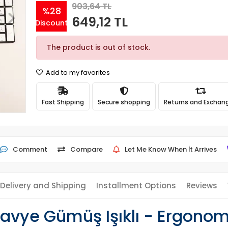
903,64 TL
%28
649,12 TL
Discount
The product is out of stock.
Add to my favorites
Fast Shipping
Secure shopping
Returns and Exchan
Comment
Compare
Let Me Know When İt Arrives
Delivery and Shipping
Installment Options
Reviews
avye Gümüş Işıklı - Ergonomi