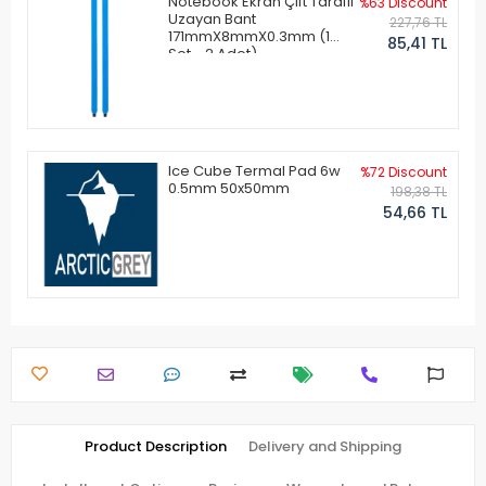
Notebook Ekran Çift Taraflı
%63 Discount
Uzayan Bant
227,76 TL
171mmX8mmX0.3mm (1
85,41 TL
Set - 2 Adet)
Ice Cube Termal Pad 6w
%72 Discount
0.5mm 50x50mm
198,38 TL
54,66 TL
Product Description
Delivery and Shipping