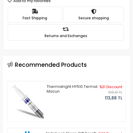
Add to my favorites
Fast Shipping
Secure shopping
Returns and Exchanges
Recommended Products
Thermalright HY510 Termal
%31 Discount
Macun
165,13 TL
113,88 TL