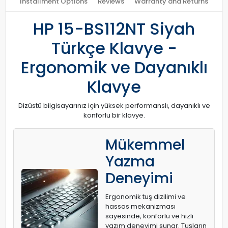
Installment Options
Reviews
Warranty and Returns
HP 15-BS112NT Siyah
Türkçe Klavye -
Ergonomik ve Dayanıklı
Klavye
Dizüstü bilgisayarınız için yüksek performanslı, dayanıklı ve
konforlu bir klavye.
Mükemmel
Yazma
Deneyimi
Ergonomik tuş dizilimi ve
hassas mekanizması
sayesinde, konforlu ve hızlı
yazım deneyimi sunar. Tuşların