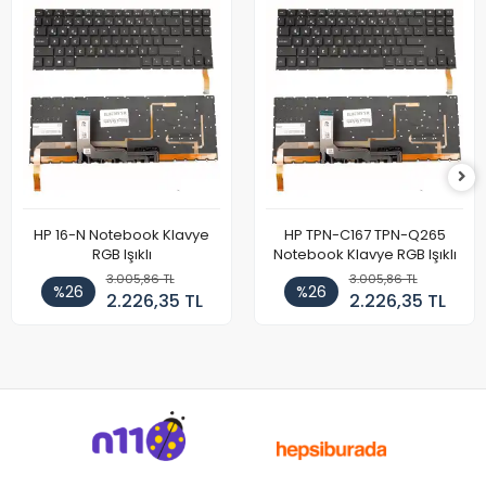
HP 16-N Notebook Klavye
HP TPN-C167 TPN-Q265
RGB Işıklı
Notebook Klavye RGB Işıklı
3.005,86 TL
3.005,86 TL
%26
%26
2.226,35 TL
2.226,35 TL