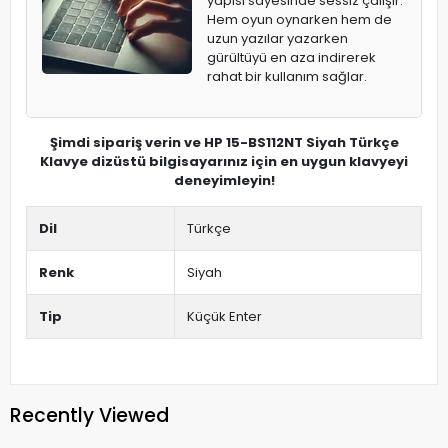
yapısı sayesinde sessiz çalışır.
Hem oyun oynarken hem de
uzun yazılar yazarken
gürültüyü en aza indirerek
rahat bir kullanım sağlar.
Şimdi sipariş verin ve HP 15-BS112NT Siyah Türkçe
Klavye dizüstü bilgisayarınız için en uygun klavyeyi
deneyimleyin!
Dil
Türkçe
Renk
Siyah
Tip
Küçük Enter
Recently Viewed