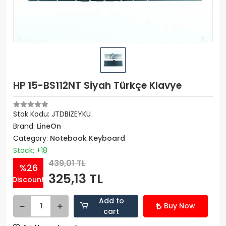
HP 15-BS112NT Siyah Türkçe Klavye
Stok Kodu: JTDBIZEYKU
Brand:
LineOn
Category:
Notebook Keyboard
Stock: +18
439,01 TL
%26
325,13 TL
Discount
Add to
Buy Now
cart