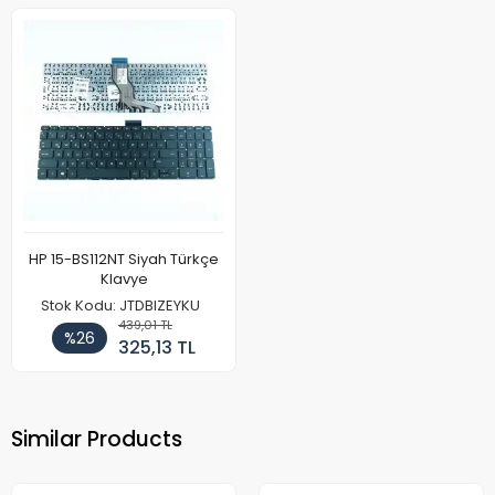
HP 15-BS112NT Siyah Türkçe
Klavye
Stok Kodu: JTDBIZEYKU
439,01 TL
%26
325,13 TL
Similar Products