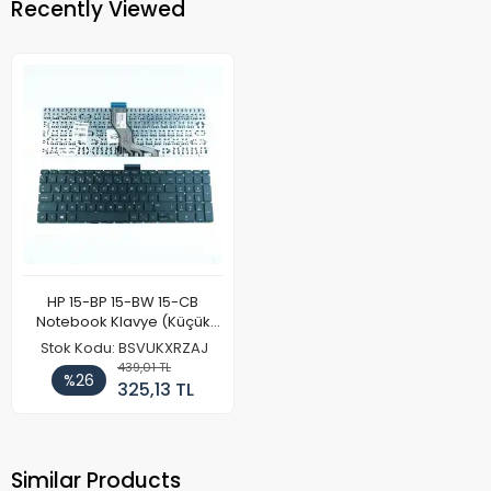
Recently Viewed
HP 15-BP 15-BW 15-CB
Notebook Klavye (Küçük
Enter)
Stok Kodu: BSVUKXRZAJ
439,01 TL
%26
325,13 TL
Similar Products