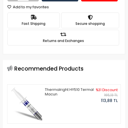
Add to my favorites
Fast Shipping
Secure shopping
Returns and Exchanges
Recommended Products
Thermalright HY510 Termal
%31 Discount
Macun
165,13 TL
113,88 TL