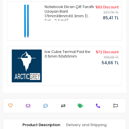
Notebook Ekran Çift Taraflı
%63 Discount
Uzayan Bant
227,76 TL
171mmX8mmX0.3mm (1
85,41 TL
Set - 2 Adet)
Ice Cube Termal Pad 6w
%72 Discount
0.5mm 50x50mm
198,38 TL
54,66 TL
Product Description
Delivery and Shipping