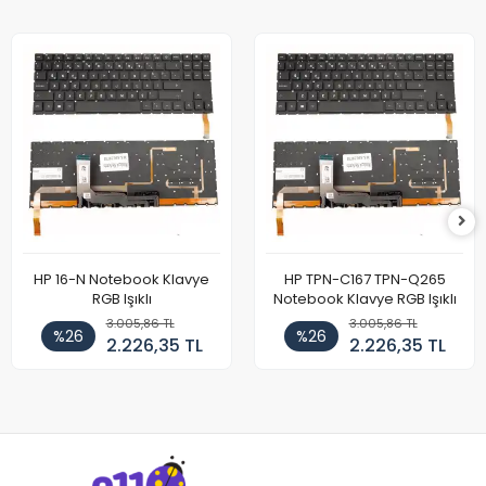
HP 16-N Notebook Klavye
HP TPN-C167 TPN-Q265
RGB Işıklı
Notebook Klavye RGB Işıklı
3.005,86 TL
3.005,86 TL
%26
%26
2.226,35 TL
2.226,35 TL