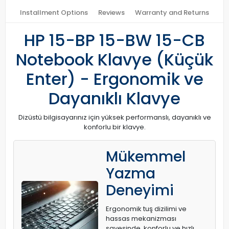
Installment Options
Reviews
Warranty and Returns
HP 15-BP 15-BW 15-CB
Notebook Klavye (Küçük
Enter) - Ergonomik ve
Dayanıklı Klavye
Dizüstü bilgisayarınız için yüksek performanslı, dayanıklı ve
konforlu bir klavye.
Mükemmel
Yazma
Deneyimi
Ergonomik tuş dizilimi ve
hassas mekanizması
sayesinde, konforlu ve hızlı