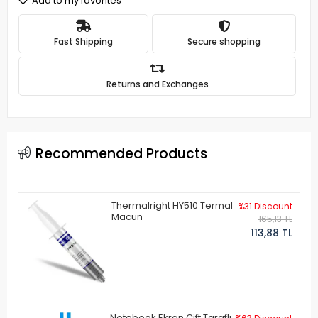
Add to my favorites
Fast Shipping
Secure shopping
Returns and Exchanges
Recommended Products
Thermalright HY510 Termal
%31 Discount
Macun
165,13 TL
113,88 TL
Notebook Ekran Çift Taraflı