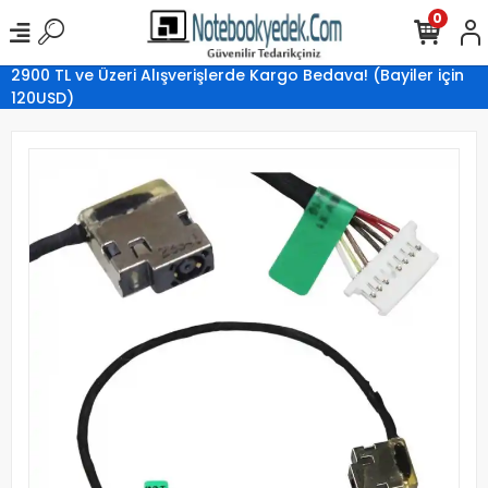
0
2900 TL ve Üzeri Alışverişlerde Kargo Bedava! (Bayiler için
120USD)