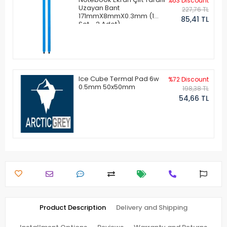
%63 Discount
Uzayan Bant
227,76 TL
171mmX8mmX0.3mm (1
85,41 TL
Set - 2 Adet)
Ice Cube Termal Pad 6w
%72 Discount
0.5mm 50x50mm
198,38 TL
54,66 TL
Product Description
Delivery and Shipping