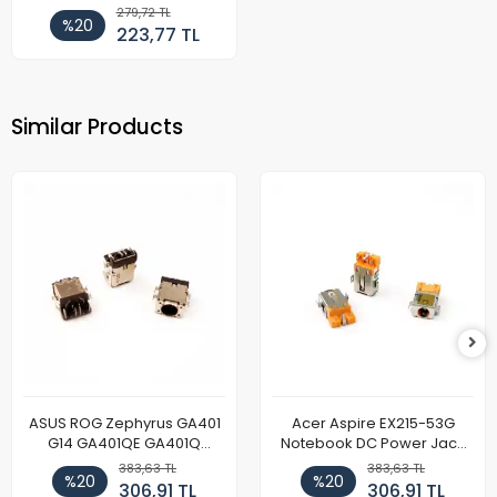
279,72 TL
%20
223,77 TL
Similar Products
ASUS ROG Zephyrus GA401
Acer Aspire EX215-53G
G14 GA401QE GA401Q
Notebook DC Power Jack
GA402 GA402R GA402RK
Soket
383,63 TL
383,63 TL
%20
%20
HQ058T GA503QR GA503QS
306,91 TL
306,91 TL