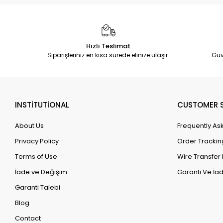
Hızlı Teslimat
Siparişleriniz en kısa sürede elinize ulaşır.
Güv
INSTİTUTİONAL
CUSTOMER S
About Us
Frequently As
Privacy Policy
Order Trackin
Terms of Use
Wire Transfer 
İade ve Değişim
Garanti Ve İad
Garanti Talebi
Blog
Contact