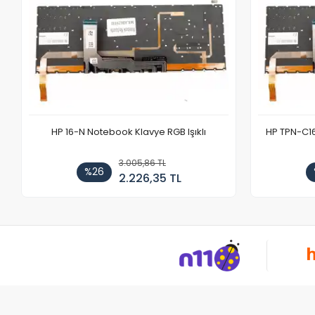
HP 16-N Notebook Klavye RGB Işıklı
HP TPN-C1
3.005,86 TL
%26
2.226,35 TL