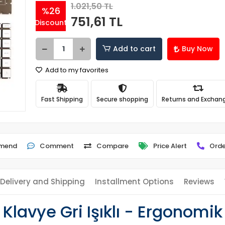
1.021,50 TL
%26
751,61 TL
Discount
Add to cart
Buy Now
Add to my favorites
Fast Shipping
Secure shopping
Returns and Exchan
mend
Comment
Compare
Price Alert
Orde
Delivery and Shipping
Installment Options
Reviews
lavye Gri Işıklı - Ergonomik