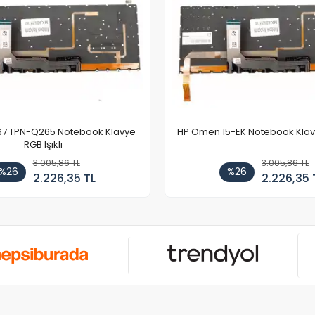
67 TPN-Q265 Notebook Klavye
HP Omen 15-EK Notebook Klavye
RGB Işıklı
3.005,86 TL
3.005,86 TL
%26
%26
2.226,35 TL
2.226,35 