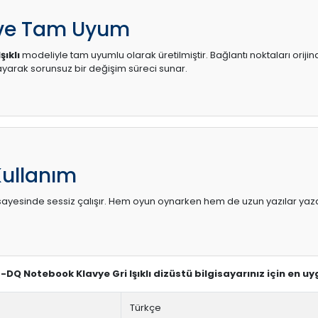
 ve Tam Uyum
ıklı
modeliyle tam uyumlu olarak üretilmiştir. Bağlantı noktaları oriji
arak sorunsuz bir değişim süreci sunar.
Kullanım
sı sayesinde sessiz çalışır. Hem oyun oynarken hem de uzun yazılar yaza
4-DQ Notebook Klavye Gri Işıklı dizüstü bilgisayarınız için en 
Türkçe