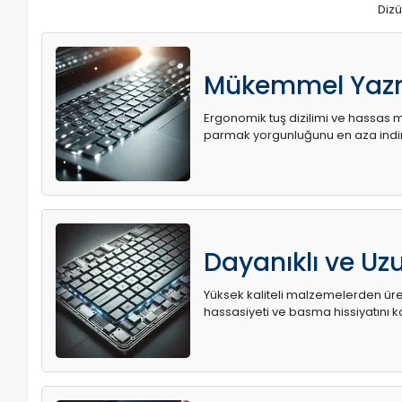
Dizü
Mükemmel Yaz
Ergonomik tuş dizilimi ve hassas me
parmak yorgunluğunu en aza indir
Dayanıklı ve U
Yüksek kaliteli malzemelerden üret
hassasiyeti ve basma hissiyatını k