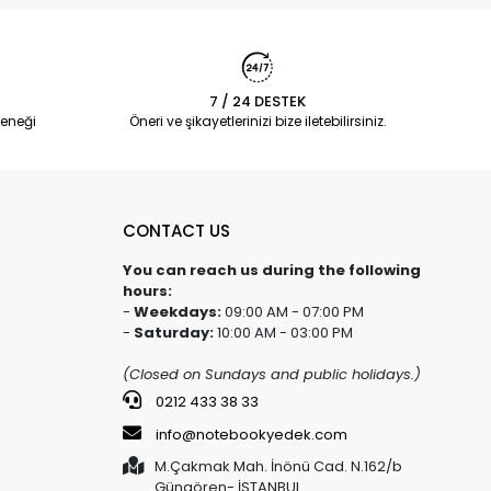
7 / 24 DESTEK
eneği
Öneri ve şikayetlerinizi bize iletebilirsiniz.
CONTACT US
You can reach us during the following
hours:
-
Weekdays:
09:00 AM - 07:00 PM
-
Saturday:
10:00 AM - 03:00 PM
(Closed on Sundays and public holidays.)
0212 433 38 33
info@notebookyedek.com
M.Çakmak Mah. İnönü Cad. N.162/b
Güngören- İSTANBUL