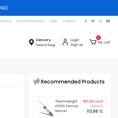
USD)
racking
Bayilik Başvurusu
Help
Contact
0
Delivery
Login
My cart
Select Region
Sign up
Recommended Products
Thermalright
%31 Discount
HY510 Termal
165,13 TL
Macun
113,88 TL