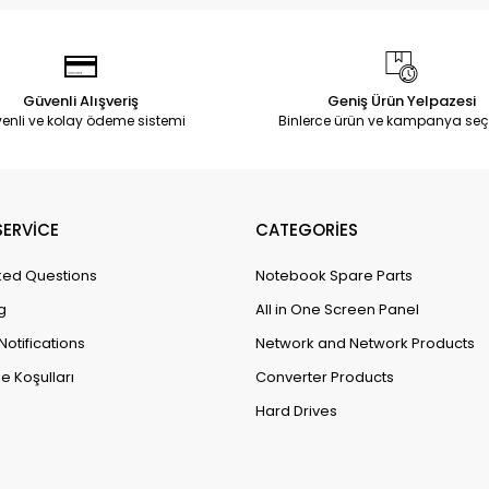
Güvenli Alışveriş
Geniş Ürün Yelpazesi
enli ve kolay ödeme sistemi
Binlerce ürün ve kampanya seç
ERVİCE
CATEGORİES
ked Questions
Notebook Spare Parts
g
All in One Screen Panel
Notifications
Network and Network Products
e Koşulları
Converter Products
Hard Drives