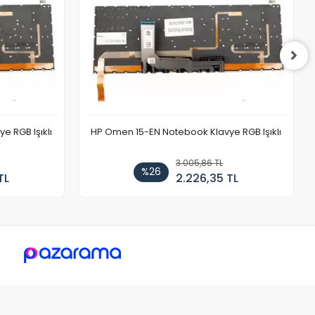
 RGB Işıklı
HP Omen 15-EN Notebook Klavye RGB Işıklı
3.005,86 TL
%26
TL
2.226,35 TL