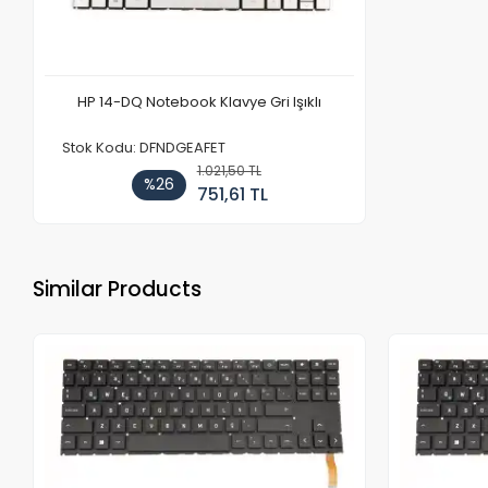
HP 14-DQ Notebook Klavye Gri Işıklı
Stok Kodu: DFNDGEAFET
1.021,50 TL
%26
751,61 TL
Similar Products