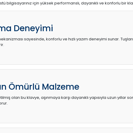
stü bilgisayarınız için yüksek performanslı, dayanıklı ve konforlu bir kl
ma Deneyimi
kanizması sayesinde, konforlu ve hızlı yazım deneyimi sunar. Tuşların d
ir.
zun Ömürlü Malzeme
ilmiş olan bu klavye, aşınmaya karşı dayanıklı yapısıyla uzun yıllar so
orur.