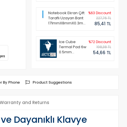
Notebook Ekran Çift
%63 Discount
Taraflı Uzayan Bant
227,76 TL
171mmX8mmX0.3mm
85,41 TL
(1 Set - 2 Adet)
Ice Cube
%72 Discount
Termal Pad 6w
198,38 TL
0.5mm
54,66 TL
ges
50x50mm
r By Phone
Product Suggestions
Warranty and Returns
 ve Dayanıklı Klavye