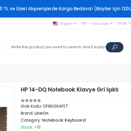
0 TL ve Üzeri Alışverişlerde Kargo Bedava! (Bayiler için 120
English
TRY - Türk Lirası
Order T
HP 14-DQ Notebook Klavye Gri Işıklı
Stok Kodu: DFNDGEAFET
Brand:
LineOn
Category:
Notebook Keyboard
Stock: +18