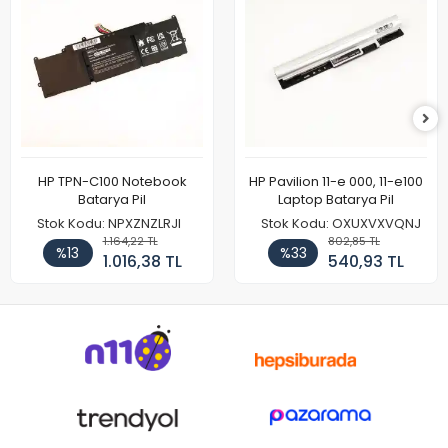
HP TPN-C100 Notebook
HP Pavilion 11-e 000, 11-e100
Batarya Pil
Laptop Batarya Pil
Stok Kodu: NPXZNZLRJI
Stok Kodu: OXUXVXVQNJ
1.164,22 TL
802,85 TL
%13
%33
1.016,38 TL
540,93 TL