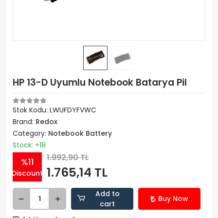
HP 13-D Uyumlu Notebook Batarya Pil
Stok Kodu: LWUFDYFVWC
Brand:
Redox
Category:
Notebook Battery
Stock: +18
1.992,90 TL
%11
1.765,14 TL
Discount
Add to
Buy Now
cart