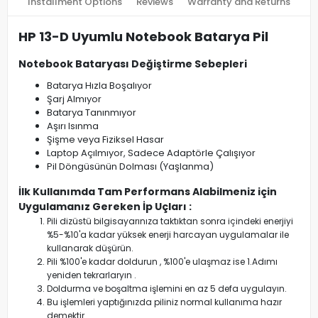
Installment Options
Reviews
Warranty and Returns
HP 13-D Uyumlu Notebook Batarya Pil
Notebook Bataryası Değiştirme Sebepleri
Batarya Hızla Boşalıyor
Şarj Almıyor
Batarya Tanınmıyor
Aşırı Isınma
Şişme veya Fiziksel Hasar
Laptop Açılmıyor, Sadece Adaptörle Çalışıyor
Pil Döngüsünün Dolması (Yaşlanma)
İlk Kullanımda Tam Performans Alabilmeniz için
Uygulamanız Gereken İp Uçları :
Pili dizüstü bilgisayarınıza taktıktan sonra içindeki enerjiyi
%5-%10'a kadar yüksek enerji harcayan uygulamalar ile
kullanarak düşürün.
Pili %100'e kadar doldurun , %100'e ulaşmaz ise 1.Adımı
yeniden tekrarlaryın .
Doldurma ve boşaltma işlemini en az 5 defa uygulayın.
Bu işlemleri yaptığınızda piliniz normal kullanıma hazır
demektir.