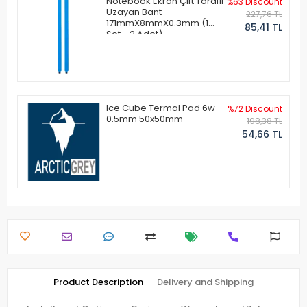
Notebook Ekran Çift Taraflı
%63 Discount
Uzayan Bant
227,76 TL
171mmX8mmX0.3mm (1
85,41 TL
Set - 2 Adet)
Ice Cube Termal Pad 6w
%72 Discount
0.5mm 50x50mm
198,38 TL
54,66 TL
Product Description
Delivery and Shipping