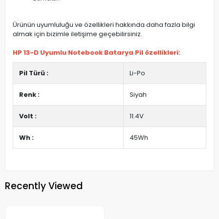
Ürünün uyumluluğu ve özellikleri hakkında daha fazla bilgi
almak için bizimle iletişime geçebilirsiniz.
HP 13-D Uyumlu Notebook Batarya Pil özellikleri:
Pil Türü :
Li-Po
Renk :
Siyah
Volt :
11.4V
Wh :
45Wh
Recently Viewed