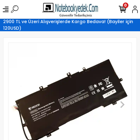
0
2900 TL ve Üzeri Alışverişlerde Kargo Bedava! (Bayiler için
120USD)