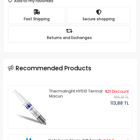
Add to my favorites
Fast Shipping
Secure shopping
Returns and Exchanges
Recommended Products
Thermalright HY510 Termal
%31 Discount
Macun
165,13 TL
113,88 TL