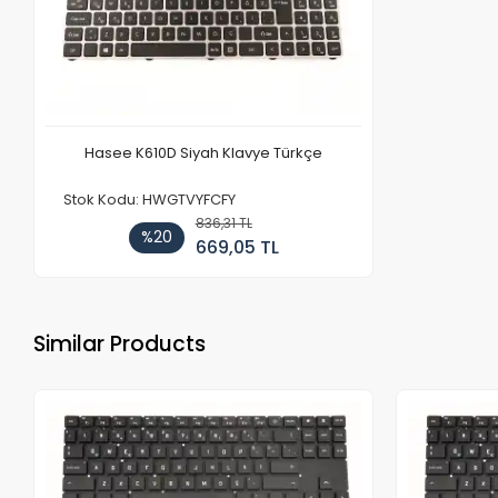
Hasee K610D Siyah Klavye Türkçe
Stok Kodu: HWGTVYFCFY
836,31 TL
%20
669,05 TL
Similar Products