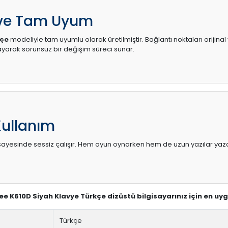
 ve Tam Uyum
kçe
modeliyle tam uyumlu olarak üretilmiştir. Bağlantı noktaları orijina
arak sorunsuz bir değişim süreci sunar.
Kullanım
sı sayesinde sessiz çalışır. Hem oyun oynarken hem de uzun yazılar yaza
see K610D Siyah Klavye Türkçe dizüstü bilgisayarınız için en uy
Türkçe