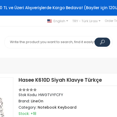
0 TL ve Üzeri Alışverişlerde Kargo Bedava! (Bayiler için 120
English
TRY - Türk Lirası
Order T
Hasee K610D Siyah Klavye Türkçe
Stok Kodu: HWGTVYFCFY
Brand:
LineOn
Category:
Notebook Keyboard
Stock: +18