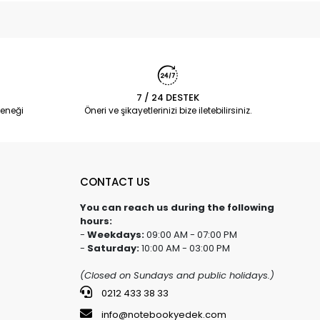
7 / 24 DESTEK
eneği
Öneri ve şikayetlerinizi bize iletebilirsiniz.
CONTACT US
You can reach us during the following
hours:
-
Weekdays:
09:00 AM - 07:00 PM
-
Saturday:
10:00 AM - 03:00 PM
(Closed on Sundays and public holidays.)
0212 433 38 33
info@notebookyedek.com