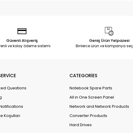
Güvenli Alışveriş
Geniş Ürün Yelpazesi
enli ve kolay ödeme sistemi
Binlerce ürün ve kampanya seç
ERVİCE
CATEGORİES
ked Questions
Notebook Spare Parts
g
All in One Screen Panel
Notifications
Network and Network Products
e Koşulları
Converter Products
Hard Drives