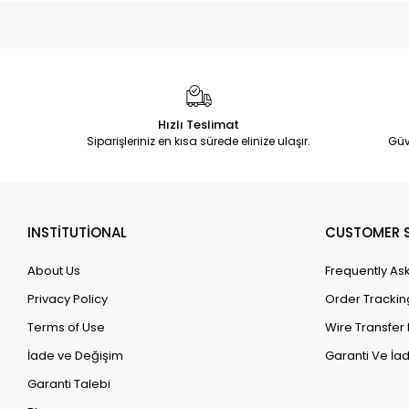
Hızlı Teslimat
Siparişleriniz en kısa sürede elinize ulaşır.
Güv
INSTİTUTİONAL
CUSTOMER S
About Us
Frequently As
Privacy Policy
Order Trackin
Terms of Use
Wire Transfer 
İade ve Değişim
Garanti Ve İad
Garanti Talebi