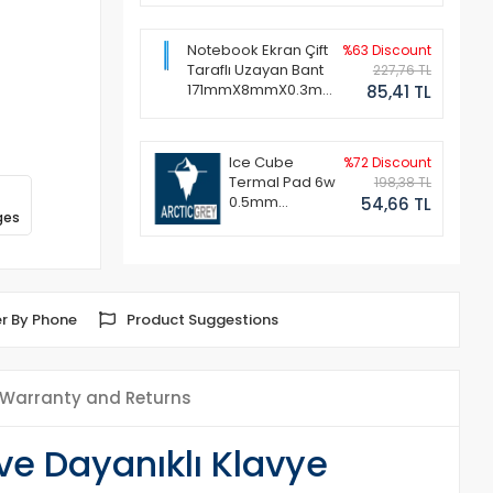
Notebook Ekran Çift
%63 Discount
Taraflı Uzayan Bant
227,76 TL
171mmX8mmX0.3mm
85,41 TL
(1 Set - 2 Adet)
Ice Cube
%72 Discount
Termal Pad 6w
198,38 TL
0.5mm
54,66 TL
ges
50x50mm
r By Phone
Product Suggestions
Warranty and Returns
e Dayanıklı Klavye