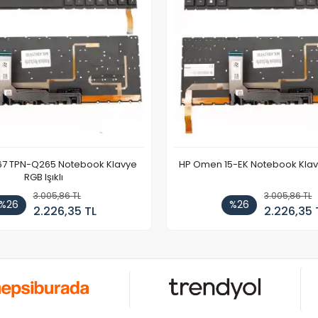
67 TPN-Q265 Notebook Klavye
HP Omen 15-EK Notebook Klavye
RGB Işıklı
3.005,86 TL
3.005,86 TL
%26
%26
2.226,35 TL
2.226,35 