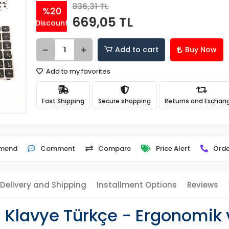
836,31 TL
%20
669,05 TL
Discount
Add to cart
Buy Now
Add to my favorites
Fast Shipping
Secure shopping
Returns and Exchan
mend
Comment
Compare
Price Alert
Orde
Delivery and Shipping
Installment Options
Reviews
 Klavye Türkçe - Ergonomik v