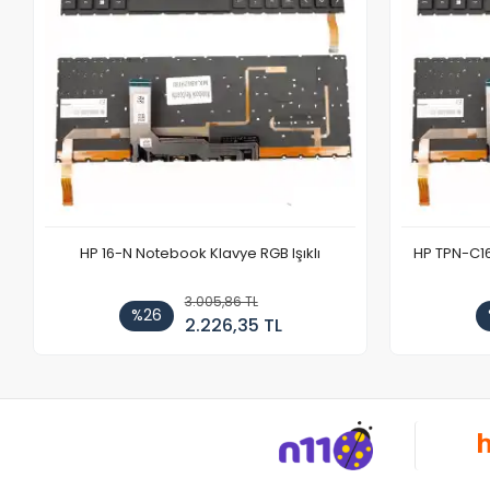
HP 16-N Notebook Klavye RGB Işıklı
HP TPN-C1
3.005,86 TL
%26
2.226,35 TL