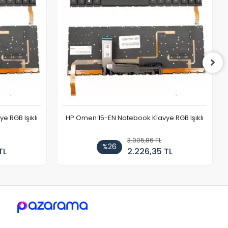
 RGB Işıklı
HP Omen 15-EN Notebook Klavye RGB Işıklı
3.005,86 TL
%26
TL
2.226,35 TL