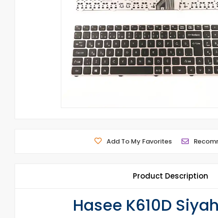
Add To My Favorites
Recom
Product Description
Hasee K610D Siyah