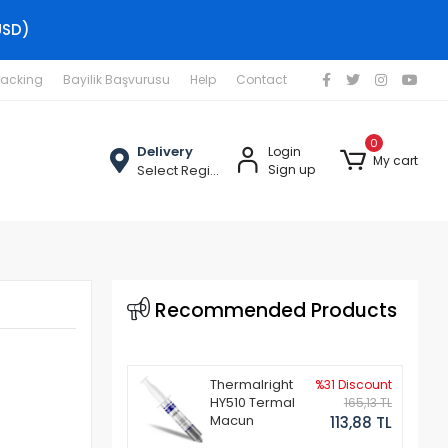
USD)
racking
Bayilik Başvurusu
Help
Contact
0
Delivery
Login
My cart
Select Region
Sign up
Recommended Products
Thermalright
%31 Discount
HY510 Termal
165,13 TL
Macun
113,88 TL