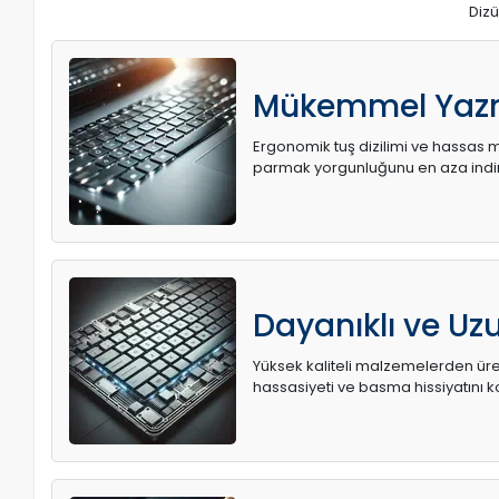
Dizü
Mükemmel Yaz
Ergonomik tuş dizilimi ve hassas me
parmak yorgunluğunu en aza indir
Dayanıklı ve U
Yüksek kaliteli malzemelerden üret
hassasiyeti ve basma hissiyatını k