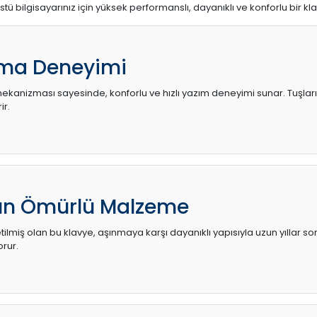
stü bilgisayarınız için yüksek performanslı, dayanıklı ve konforlu bir kl
ma Deneyimi
kanizması sayesinde, konforlu ve hızlı yazım deneyimi sunar. Tuşların d
ir.
zun Ömürlü Malzeme
ilmiş olan bu klavye, aşınmaya karşı dayanıklı yapısıyla uzun yıllar so
orur.