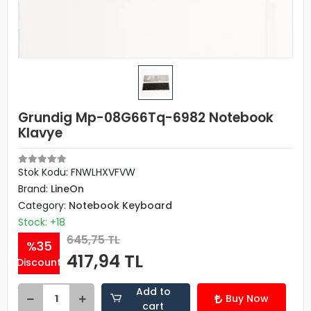
Grundig Mp-08G66Tq-6982 Notebook
Klavye
Stok Kodu: FNWLHXVFVW
Brand:
LineOn
Category:
Notebook Keyboard
Stock: +18
645,75 TL
%35
417,94 TL
Discount
Add to
Buy Now
cart