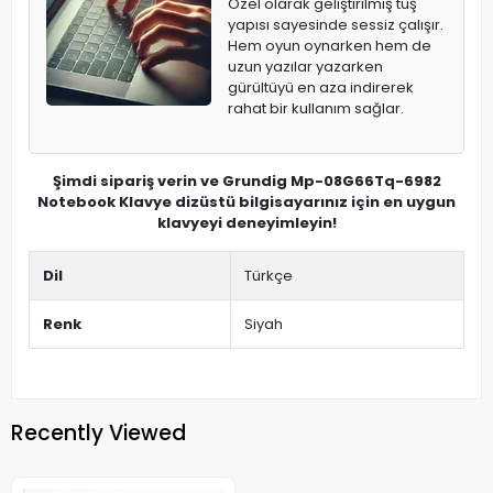
Özel olarak geliştirilmiş tuş
yapısı sayesinde sessiz çalışır.
Hem oyun oynarken hem de
uzun yazılar yazarken
gürültüyü en aza indirerek
rahat bir kullanım sağlar.
Şimdi sipariş verin ve Grundig Mp-08G66Tq-6982
Notebook Klavye dizüstü bilgisayarınız için en uygun
klavyeyi deneyimleyin!
Dil
Türkçe
Renk
Siyah
Recently Viewed