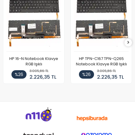
HP 16-N Notebook Klavye
HP TPN-C167 TPN-Q265
RGB Işıklı
Notebook Klavye RGB Işıklı
3.005,86 TL
3.005,86 TL
%26
%26
2.226,35 TL
2.226,35 TL