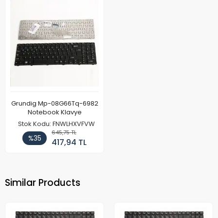
Grundig Mp-08G66Tq-6982
Notebook Klavye
Stok Kodu: FNWLHXVFVW
645,75 TL
%35
417,94 TL
Similar Products