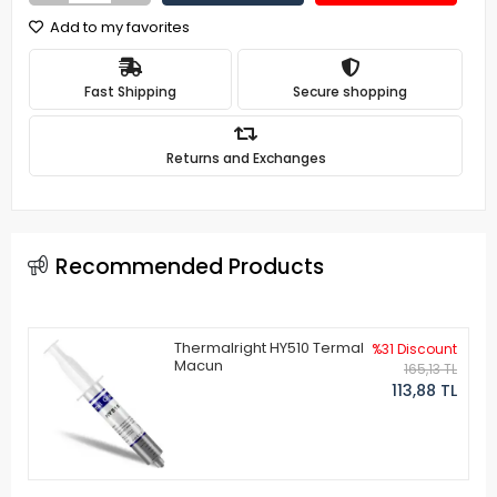
Add to my favorites
Fast Shipping
Secure shopping
Returns and Exchanges
Recommended Products
Thermalright HY510 Termal
%31 Discount
Macun
165,13 TL
113,88 TL