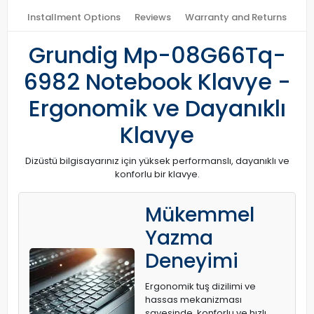
Installment Options
Reviews
Warranty and Returns
Grundig Mp-08G66Tq-
6982 Notebook Klavye -
Ergonomik ve Dayanıklı
Klavye
Dizüstü bilgisayarınız için yüksek performanslı, dayanıklı ve
konforlu bir klavye.
Mükemmel
Yazma
Deneyimi
Ergonomik tuş dizilimi ve
hassas mekanizması
sayesinde, konforlu ve hızlı