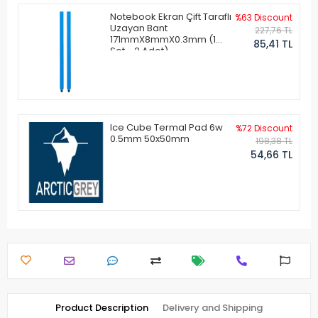
Notebook Ekran Çift Taraflı
%63 Discount
Uzayan Bant
227,76 TL
171mmX8mmX0.3mm (1
85,41 TL
Set - 2 Adet)
Ice Cube Termal Pad 6w
%72 Discount
0.5mm 50x50mm
198,38 TL
54,66 TL
Product Description
Delivery and Shipping