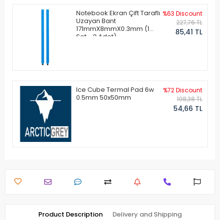
Notebook Ekran Çift Taraflı
%63 Discount
Uzayan Bant
227,76 TL
171mmX8mmX0.3mm (1
85,41 TL
Set - 2 Adet)
Ice Cube Termal Pad 6w
%72 Discount
0.5mm 50x50mm
198,38 TL
54,66 TL
Product Description
Delivery and Shipping