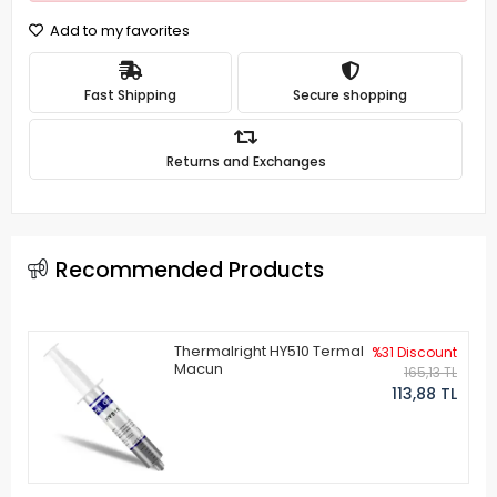
Add to my favorites
Fast Shipping
Secure shopping
Returns and Exchanges
Recommended Products
Thermalright HY510 Termal
%31 Discount
Macun
165,13 TL
113,88 TL