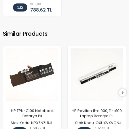
903,33 TL
%13
788,62 TL
Similar Products
HP TPN-C100 Notebook
HP Pavilion 11-e 000, 11-e100
Batarya Pil
Laptop Batarya Pil
Stok Kodu: NPXZNZLRJI
Stok Kodu: OXUXVXVQNJ
1.164,22 TL
802,85 TL