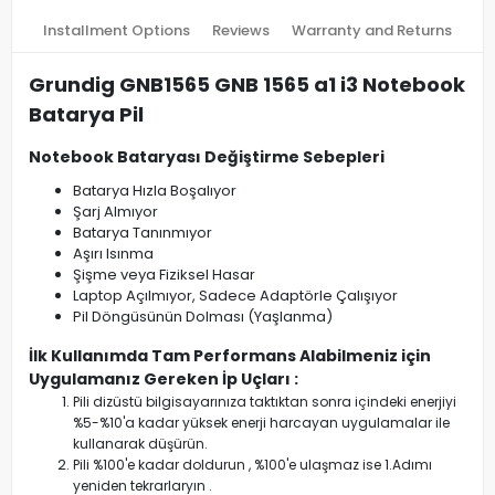
Installment Options
Reviews
Warranty and Returns
Grundig GNB1565 GNB 1565 a1 i3 Notebook
Batarya Pil
Notebook Bataryası Değiştirme Sebepleri
Batarya Hızla Boşalıyor
Şarj Almıyor
Batarya Tanınmıyor
Aşırı Isınma
Şişme veya Fiziksel Hasar
Laptop Açılmıyor, Sadece Adaptörle Çalışıyor
Pil Döngüsünün Dolması (Yaşlanma)
İlk Kullanımda Tam Performans Alabilmeniz için
Uygulamanız Gereken İp Uçları :
Pili dizüstü bilgisayarınıza taktıktan sonra içindeki enerjiyi
%5-%10'a kadar yüksek enerji harcayan uygulamalar ile
kullanarak düşürün.
Pili %100'e kadar doldurun , %100'e ulaşmaz ise 1.Adımı
yeniden tekrarlaryın .