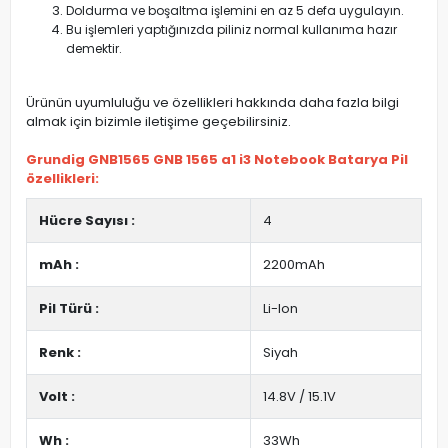
Doldurma ve boşaltma işlemini en az 5 defa uygulayın.
Bu işlemleri yaptığınızda piliniz normal kullanıma hazır
demektir.
Ürünün uyumluluğu ve özellikleri hakkında daha fazla bilgi
almak için bizimle iletişime geçebilirsiniz.
Grundig GNB1565 GNB 1565 a1 i3 Notebook Batarya Pil
özellikleri:
Hücre Sayısı :
4
mAh :
2200mAh
Pil Türü :
Li-Ion
Renk :
Siyah
Volt :
14.8V / 15.1V
Wh :
33Wh