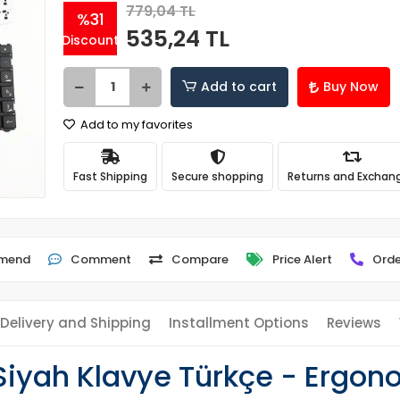
779,04 TL
%31
535,24 TL
Discount
Add to cart
Buy Now
Add to my favorites
Fast Shipping
Secure shopping
Returns and Exchan
mend
Comment
Compare
Price Alert
Orde
Delivery and Shipping
Installment Options
Reviews
Siyah Klavye Türkçe - Ergon