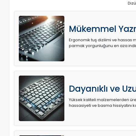
Dizü
Mükemmel Yaz
Ergonomik tuş dizilimi ve hassas me
parmak yorgunluğunu en aza indir
Dayanıklı ve U
Yüksek kaliteli malzemelerden üret
hassasiyeti ve basma hissiyatını k