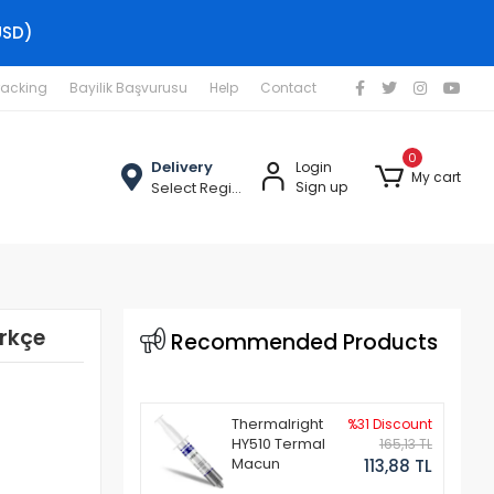
USD)
racking
Bayilik Başvurusu
Help
Contact
0
Delivery
Login
My cart
Select Region
Sign up
ürkçe
Recommended Products
Thermalright
%31 Discount
HY510 Termal
165,13 TL
Macun
113,88 TL