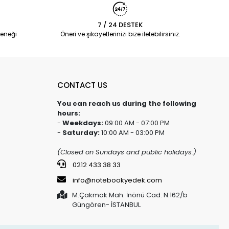
7 / 24 DESTEK
eneği
Öneri ve şikayetlerinizi bize iletebilirsiniz.
CONTACT US
You can reach us during the following
hours:
-
Weekdays:
09:00 AM - 07:00 PM
-
Saturday:
10:00 AM - 03:00 PM
(Closed on Sundays and public holidays.)
0212 433 38 33
info@notebookyedek.com
M.Çakmak Mah. İnönü Cad. N.162/b
Güngören- İSTANBUL