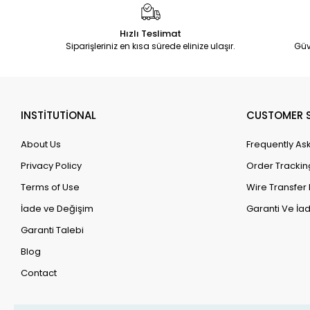
Hızlı Teslimat
Siparişleriniz en kısa sürede elinize ulaşır.
Güv
INSTİTUTİONAL
CUSTOMER S
About Us
Frequently As
Privacy Policy
Order Trackin
Terms of Use
Wire Transfer 
İade ve Değişim
Garanti Ve İad
Garanti Talebi
Blog
Contact