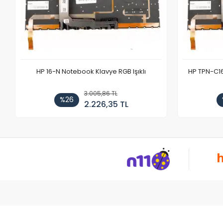
HP 16-N Notebook Klavye RGB Işıklı
HP TPN-C1
3.005,86 TL
%26
2.226,35 TL