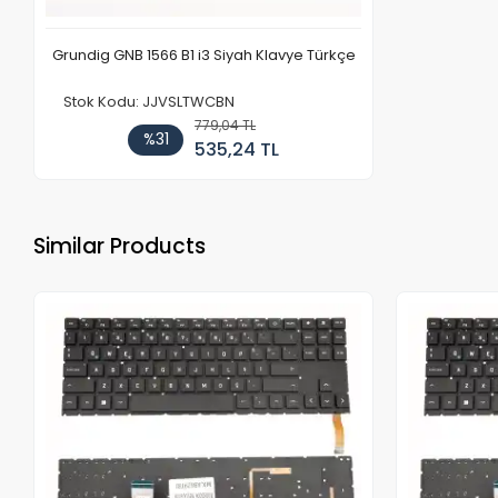
Grundig GNB 1566 B1 i3 Siyah Klavye Türkçe
Stok Kodu: JJVSLTWCBN
779,04 TL
%31
535,24 TL
Similar Products