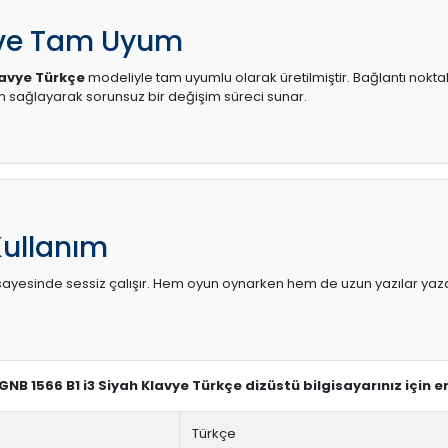
 ve Tam Uyum
lavye Türkçe
modeliyle tam uyumlu olarak üretilmiştir. Bağlantı noktal
sağlayarak sorunsuz bir değişim süreci sunar.
Kullanım
sı sayesinde sessiz çalışır. Hem oyun oynarken hem de uzun yazılar yaza
 GNB 1566 B1 i3 Siyah Klavye Türkçe dizüstü bilgisayarınız için 
Türkçe