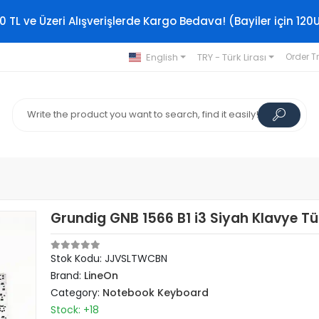
0 TL ve Üzeri Alışverişlerde Kargo Bedava! (Bayiler için 120
English
TRY - Türk Lirası
Order T
Grundig GNB 1566 B1 i3 Siyah Klavye T
Stok Kodu: JJVSLTWCBN
Brand:
LineOn
Category:
Notebook Keyboard
Stock: +18