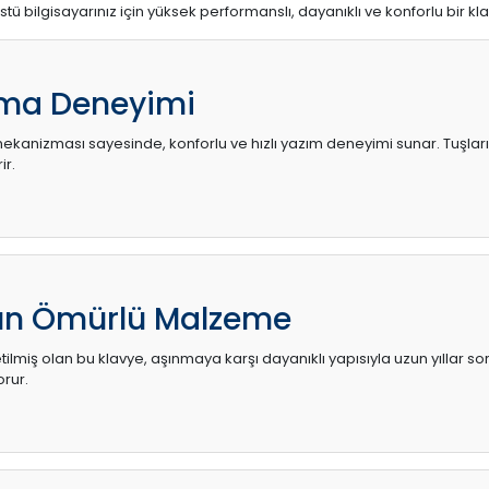
stü bilgisayarınız için yüksek performanslı, dayanıklı ve konforlu bir kl
ma Deneyimi
kanizması sayesinde, konforlu ve hızlı yazım deneyimi sunar. Tuşların d
ir.
zun Ömürlü Malzeme
ilmiş olan bu klavye, aşınmaya karşı dayanıklı yapısıyla uzun yıllar so
orur.