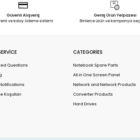
Güvenli Alışveriş
Geniş Ürün Yelpazesi
enli ve kolay ödeme sistemi
Binlerce ürün ve kampanya seç
ERVİCE
CATEGORİES
ked Questions
Notebook Spare Parts
g
All in One Screen Panel
Notifications
Network and Network Products
e Koşulları
Converter Products
Hard Drives