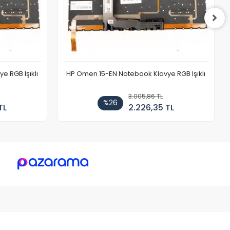
 RGB Işıklı
HP Omen 15-EN Notebook Klavye RGB Işıklı
3.005,86 TL
%26
TL
2.226,35 TL