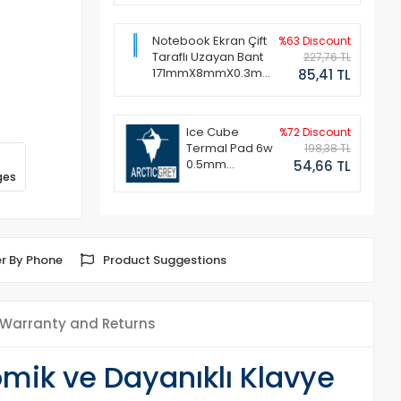
Notebook Ekran Çift
%63 Discount
Taraflı Uzayan Bant
227,76 TL
171mmX8mmX0.3mm
85,41 TL
(1 Set - 2 Adet)
Ice Cube
%72 Discount
Termal Pad 6w
198,38 TL
0.5mm
54,66 TL
ges
50x50mm
r By Phone
Product Suggestions
Warranty and Returns
omik ve Dayanıklı Klavye