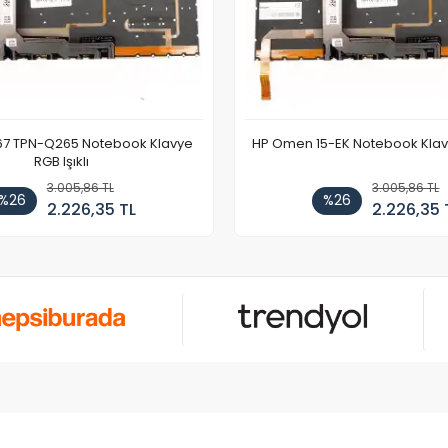
67 TPN-Q265 Notebook Klavye
HP Omen 15-EK Notebook Klavye
RGB Işıklı
3.005,86 TL
3.005,86 TL
%26
%26
2.226,35 TL
2.226,35 