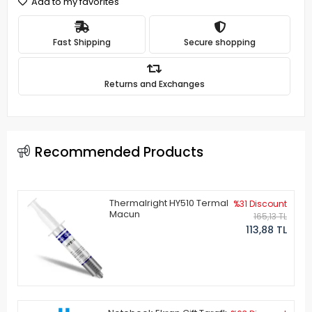
Add to my favorites
Fast Shipping
Secure shopping
Returns and Exchanges
Recommended Products
Thermalright HY510 Termal
%31 Discount
Macun
165,13 TL
113,88 TL