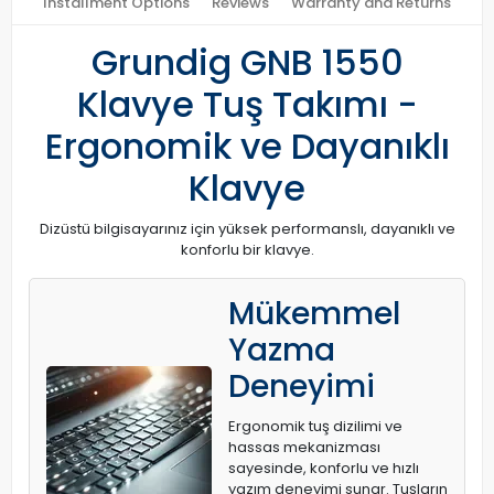
Installment Options
Reviews
Warranty and Returns
Grundig GNB 1550
Klavye Tuş Takımı -
Ergonomik ve Dayanıklı
Klavye
Dizüstü bilgisayarınız için yüksek performanslı, dayanıklı ve
konforlu bir klavye.
Mükemmel
Yazma
Deneyimi
Ergonomik tuş dizilimi ve
hassas mekanizması
sayesinde, konforlu ve hızlı
yazım deneyimi sunar. Tuşların