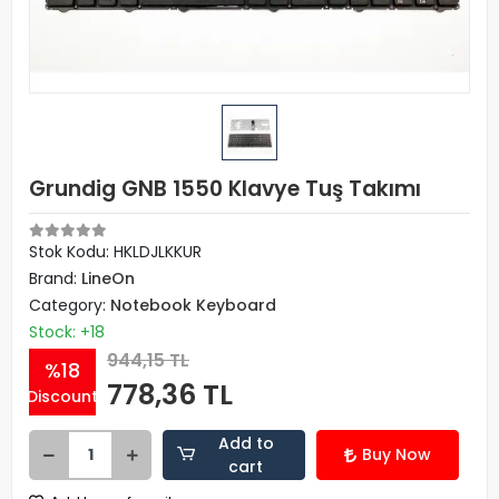
Grundig GNB 1550 Klavye Tuş Takımı
Stok Kodu: HKLDJLKKUR
Brand:
LineOn
Category:
Notebook Keyboard
Stock: +18
944,15 TL
%18
778,36 TL
Discount
Add to
Buy Now
cart