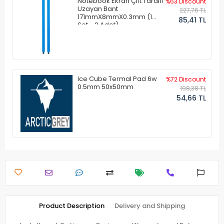
Notebook Ekran Çift Taraflı
%63 Discount
Uzayan Bant
227,76 TL
171mmX8mmX0.3mm (1
85,41 TL
Set - 2 Adet)
Ice Cube Termal Pad 6w
%72 Discount
0.5mm 50x50mm
198,38 TL
54,66 TL
Product Description
Delivery and Shipping