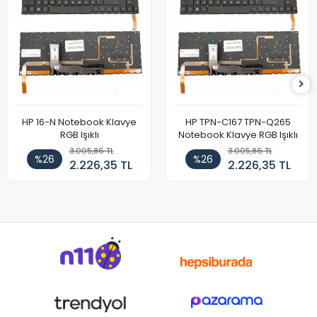
HP 16-N Notebook Klavye
HP TPN-C167 TPN-Q265
RGB Işıklı
Notebook Klavye RGB Işıklı
3.005,86 TL
3.005,86 TL
%26
%26
2.226,35 TL
2.226,35 TL