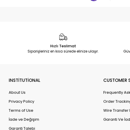
Hızlı Teslimat
Siparişleriniz en kısa sürede elinize ulaşır.
Güv
INSTİTUTİONAL
CUSTOMER S
About Us
Frequently As
Privacy Policy
Order Trackin
Terms of Use
Wire Transfer 
İade ve Değişim
Garanti Ve İad
Garanti Talebi