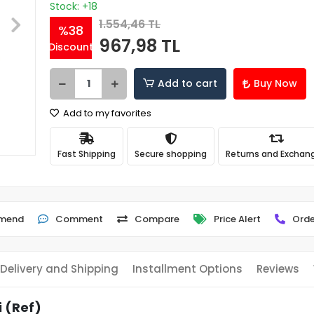
Stock: +18
1.554,46 TL
%38
967,98 TL
Discount
Add to cart
Buy Now
Add to my favorites
Fast Shipping
Secure shopping
Returns and Exchan
mend
Comment
Compare
Price Alert
Orde
Delivery and Shipping
Installment Options
Reviews
 (Ref)