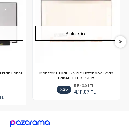
Sold Out
Ekran Paneli
Monster Tulpar T7 V21.2 Notebook Ekran
Paneli Full HD 144Hz
5.549,94 TL
%26
4.111,07 TL
TL