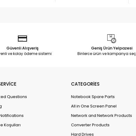
Güvenli Alışveriş
Geniş Ürün Yelpazesi
enli ve kolay ödeme sistemi
Binlerce ürün ve kampanya seç
ERVİCE
CATEGORİES
ked Questions
Notebook Spare Parts
g
All in One Screen Panel
Notifications
Network and Network Products
e Koşulları
Converter Products
Hard Drives