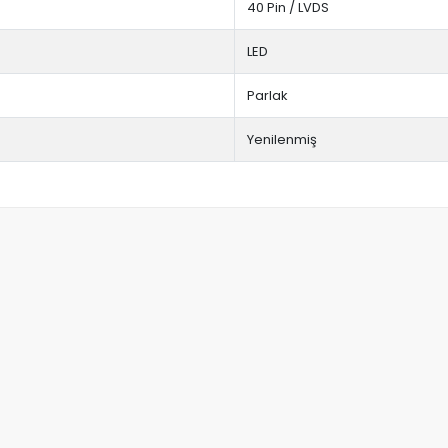
40 Pin / LVDS
LED
Parlak
Yenilenmiş