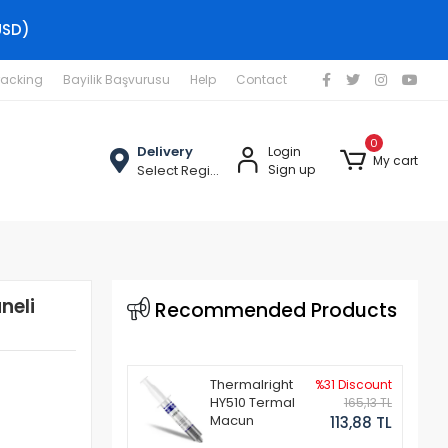
USD)
racking
Bayilik Başvurusu
Help
Contact
0
Delivery
Login
My cart
Select Region
Sign up
neli
Recommended Products
Thermalright
%31 Discount
HY510 Termal
165,13 TL
Macun
113,88 TL