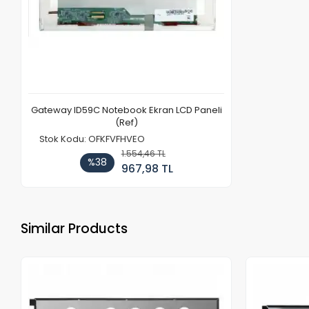
Gateway ID59C Notebook Ekran LCD Paneli
(Ref)
Stok Kodu: OFKFVFHVEO
1.554,46 TL
%38
967,98 TL
Similar Products
Out of stock