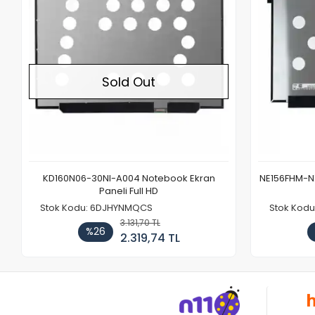
Sold Out
KD160N06-30NI-A004 Notebook Ekran
NE156FHM-NX
Paneli Full HD
Stok Kodu: 6DJHYNMQCS
Stok Kodu
3.131,70 TL
%26
2.319,74 TL