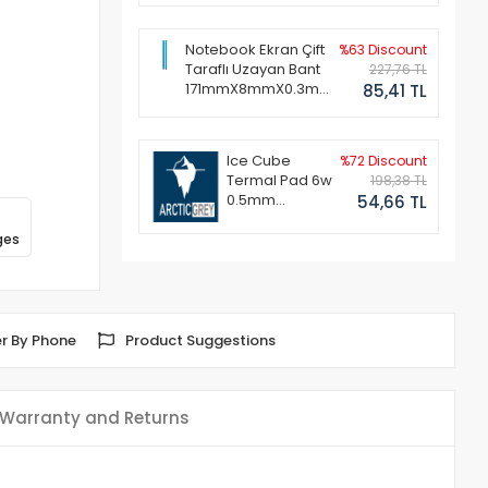
Notebook Ekran Çift
%63 Discount
Taraflı Uzayan Bant
227,76 TL
171mmX8mmX0.3mm
85,41 TL
(1 Set - 2 Adet)
Ice Cube
%72 Discount
Termal Pad 6w
198,38 TL
0.5mm
54,66 TL
50x50mm
ges
r By Phone
Product Suggestions
Warranty and Returns