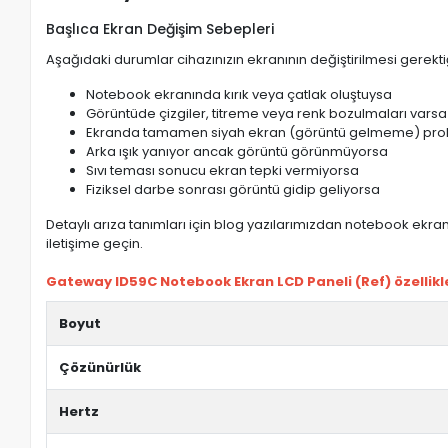
Başlıca Ekran Değişim Sebepleri
Aşağıdaki durumlar cihazınızın ekranının değiştirilmesi gerektiğ
Notebook ekranında kırık veya çatlak oluştuysa
Görüntüde çizgiler, titreme veya renk bozulmaları varsa
Ekranda tamamen siyah ekran (görüntü gelmeme) pro
Arka ışık yanıyor ancak görüntü görünmüyorsa
Sıvı teması sonucu ekran tepki vermiyorsa
Fiziksel darbe sonrası görüntü gidip geliyorsa
Detaylı arıza tanımları için blog yazılarımızdan notebook ekran 
iletişime geçin.
Gateway ID59C Notebook Ekran LCD Paneli (Ref) özellikle
Boyut
Çözünürlük
Hertz