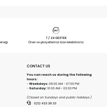
7 / 24 DESTEK
eneği
Öneri ve şikayetlerinizi bize iletebilirsiniz.
CONTACT US
You can reach us during the following
hours:
-
Weekdays:
09:00 AM - 07:00 PM
-
Saturday:
10:00 AM - 03:00 PM
(Closed on Sundays and public holidays.)
0212 433 38 33