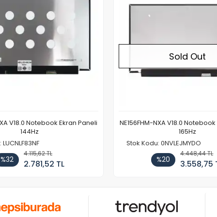
Sold Out
A V18.0 Notebook Ekran Paneli
NE156FHM-NXA V18.0 Notebook 
144Hz
165Hz
: LUCNLF83NF
Stok Kodu: 0NVLEJMYDO
4.115,62 TL
4.448,44 TL
%32
%20
2.781,52 TL
3.558,75 