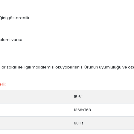
ini gösterebilir:
blemi varsa
arızaları ile ilgili makalemizi okuyabilirsiniz. Ürünün uyumluluğu ve ö
ri:
15.6''
1366x768
60Hz