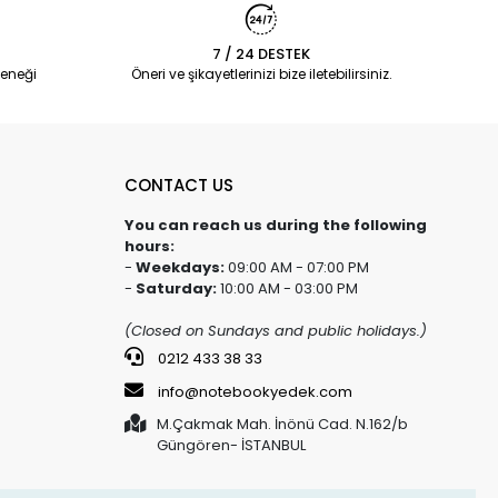
7 / 24 DESTEK
eneği
Öneri ve şikayetlerinizi bize iletebilirsiniz.
CONTACT US
You can reach us during the following
hours:
-
Weekdays:
09:00 AM - 07:00 PM
-
Saturday:
10:00 AM - 03:00 PM
(Closed on Sundays and public holidays.)
0212 433 38 33
info@notebookyedek.com
M.Çakmak Mah. İnönü Cad. N.162/b
Güngören- İSTANBUL