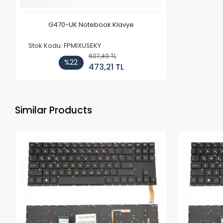
G470-UK Notebook Klavye
Stok Kodu: FPMIXUSEKY
607,49 TL
%22
473,21 TL
Similar Products