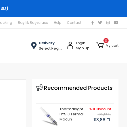
USD)
racking
Bayilik Başvurusu
Help
Contact
0
Delivery
Login
My cart
Select Region
Sign up
Recommended Products
Thermalright
%31 Discount
HY510 Termal
165,13 TL
Macun
113,88 TL