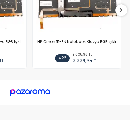
 RGB Işıklı
HP Omen 15-EN Notebook Klavye RGB Işıklı
3.005,86 TL
%26
TL
2.226,35 TL