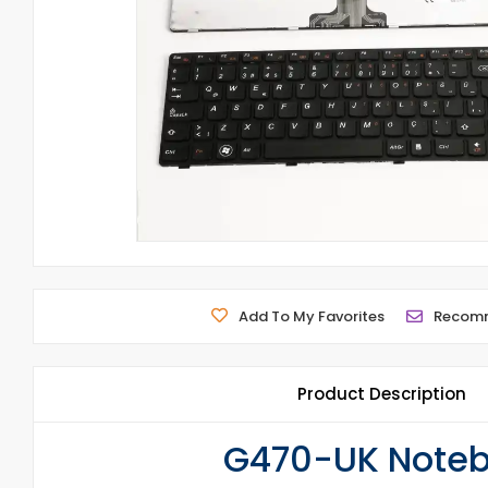
Add To My Favorites
Recom
Product Description
G470-UK Notebo