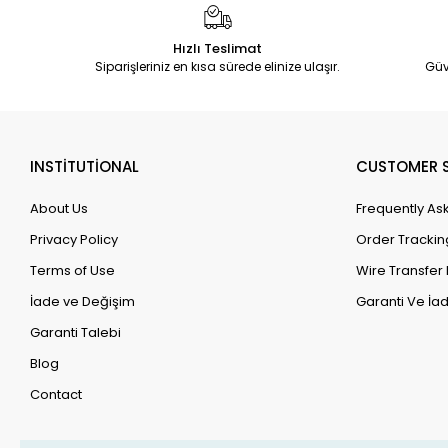
Hızlı Teslimat
Siparişleriniz en kısa sürede elinize ulaşır.
Güv
INSTİTUTİONAL
CUSTOMER S
About Us
Frequently As
Privacy Policy
Order Trackin
Terms of Use
Wire Transfer 
İade ve Değişim
Garanti Ve İad
Garanti Talebi
Blog
Contact