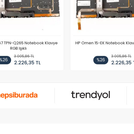
67 TPN-Q265 Notebook Klavye
HP Omen 15-EK Notebook Klavye
RGB Işıklı
3.005,86 TL
3.005,86 TL
%26
%26
2.226,35 TL
2.226,35 