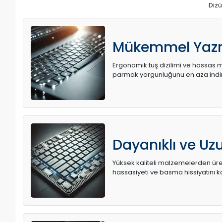
Dizü
Mükemmel Yaz
Ergonomik tuş dizilimi ve hassas me
parmak yorgunluğunu en aza indir
Dayanıklı ve U
Yüksek kaliteli malzemelerden üret
hassasiyeti ve basma hissiyatını k