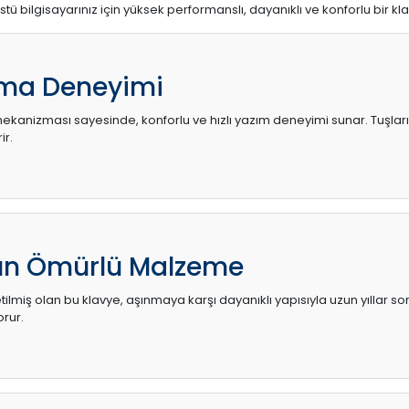
stü bilgisayarınız için yüksek performanslı, dayanıklı ve konforlu bir kl
ma Deneyimi
kanizması sayesinde, konforlu ve hızlı yazım deneyimi sunar. Tuşların d
ir.
zun Ömürlü Malzeme
ilmiş olan bu klavye, aşınmaya karşı dayanıklı yapısıyla uzun yıllar so
orur.