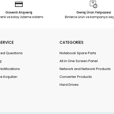
Güvenli Alışveriş
Geniş Ürün Yelpazesi
enli ve kolay ödeme sistemi
Binlerce ürün ve kampanya seç
ERVİCE
CATEGORİES
ked Questions
Notebook Spare Parts
g
All in One Screen Panel
Notifications
Network and Network Products
e Koşulları
Converter Products
Hard Drives