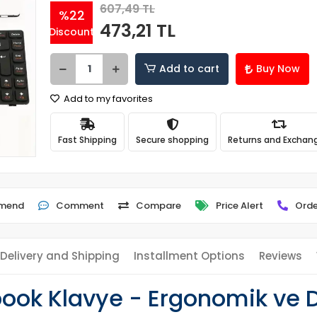
607,49 TL
%22
473,21 TL
Discount
Add to cart
Buy Now
Add to my favorites
Fast Shipping
Secure shopping
Returns and Exchan
mend
Comment
Compare
Price Alert
Orde
Delivery and Shipping
Installment Options
Reviews
ok Klavye - Ergonomik ve D