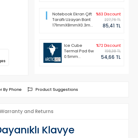
Notebook Ekran Çift
%63 Discount
Taraflı Uzayan Bant
227,76 TL
171mmX8mmX0.3mm
85,41 TL
(1 Set - 2 Adet)
Ice Cube
%72 Discount
Termal Pad 6w
198,38 TL
0.5mm
54,66 TL
ges
50x50mm
r By Phone
Product Suggestions
Warranty and Returns
ayanıklı Klavye