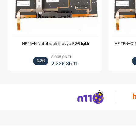
HP 16-N Notebook Klavye RGB Işıklı
HP TPN-C1
3.005,86 TL
%26
2.226,35 TL