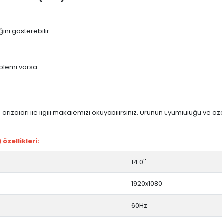
ini gösterebilir:
blemi varsa
arızaları ile ilgili makalemizi okuyabilirsiniz. Ürünün uyumluluğu ve ö
özellikleri:
14.0''
1920x1080
60Hz