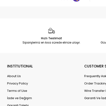
Hızlı Teslimat
Siparişleriniz en kısa sürede elinize ulaşır.
Güv
INSTİTUTİONAL
CUSTOMER S
About Us
Frequently As
Privacy Policy
Order Trackin
Terms of Use
Wire Transfer 
İade ve Değişim
Garanti Ve İad
Garanti Talebi