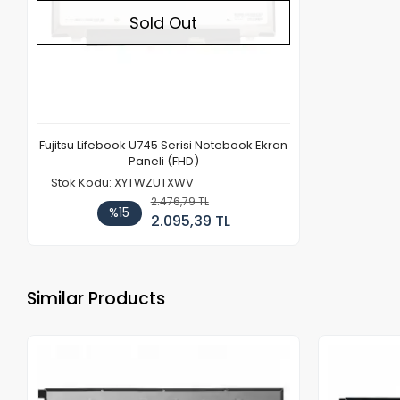
Sold Out
Fujitsu Lifebook U745 Serisi Notebook Ekran
Paneli (FHD)
Stok Kodu: XYTWZUTXWV
2.476,79 TL
%15
2.095,39 TL
Similar Products
Out of stock