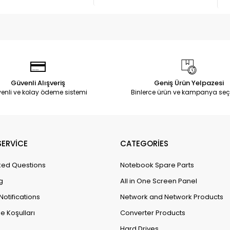
Güvenli Alışveriş
Geniş Ürün Yelpazesi
enli ve kolay ödeme sistemi
Binlerce ürün ve kampanya seç
ERVİCE
CATEGORİES
ked Questions
Notebook Spare Parts
g
All in One Screen Panel
Notifications
Network and Network Products
e Koşulları
Converter Products
Hard Drives