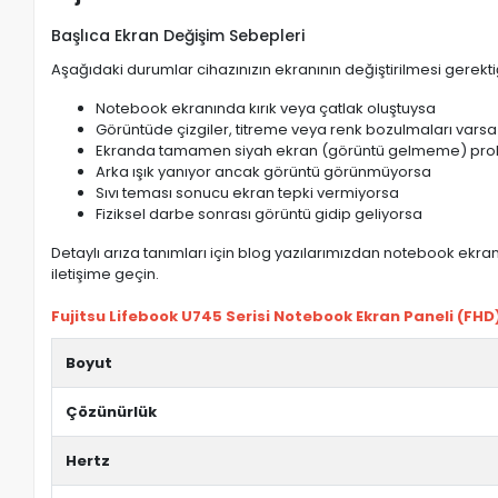
Başlıca Ekran Değişim Sebepleri
Aşağıdaki durumlar cihazınızın ekranının değiştirilmesi gerektiğ
Notebook ekranında kırık veya çatlak oluştuysa
Görüntüde çizgiler, titreme veya renk bozulmaları varsa
Ekranda tamamen siyah ekran (görüntü gelmeme) pro
Arka ışık yanıyor ancak görüntü görünmüyorsa
Sıvı teması sonucu ekran tepki vermiyorsa
Fiziksel darbe sonrası görüntü gidip geliyorsa
Detaylı arıza tanımları için blog yazılarımızdan notebook ekran 
iletişime geçin.
Fujitsu Lifebook U745 Serisi Notebook Ekran Paneli (FHD) 
Boyut
Çözünürlük
Hertz