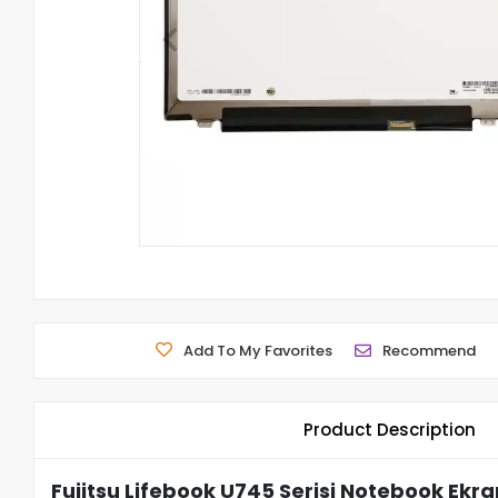
Add To My Favorites
Recommend
Product Description
Fujitsu Lifebook U745 Serisi Notebook Ekra