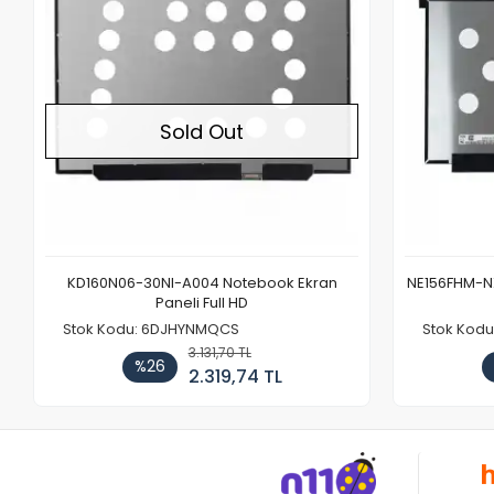
Sold Out
KD160N06-30NI-A004 Notebook Ekran
NE156FHM-NX
Paneli Full HD
Stok Kodu: 6DJHYNMQCS
Stok Kodu
3.131,70 TL
%26
2.319,74 TL