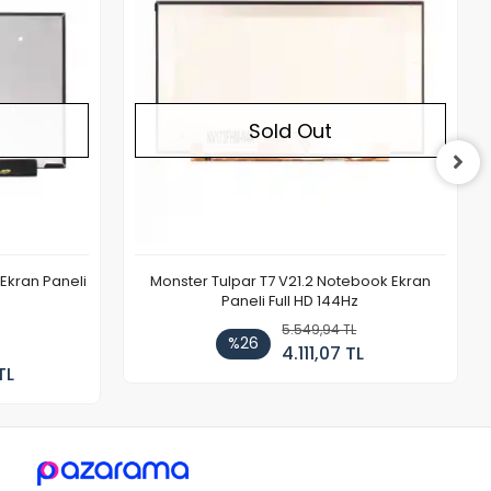
Sold Out
Ekran Paneli
Monster Tulpar T7 V21.2 Notebook Ekran
Paneli Full HD 144Hz
5.549,94 TL
%26
4.111,07 TL
TL