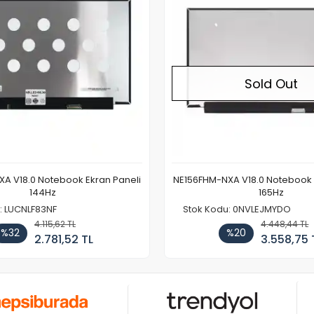
Sold Out
A V18.0 Notebook Ekran Paneli
NE156FHM-NXA V18.0 Notebook 
144Hz
165Hz
: LUCNLF83NF
Stok Kodu: 0NVLEJMYDO
4.115,62 TL
4.448,44 TL
%32
%20
2.781,52 TL
3.558,75 