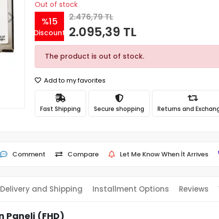
Out of stock
2.476,79 TL
%15
2.095,39 TL
Discount
The product is out of stock.
Add to my favorites
Fast Shipping
Secure shopping
Returns and Exchan
Comment
Compare
Let Me Know When İt Arrives
Delivery and Shipping
Installment Options
Reviews
n Paneli (FHD)