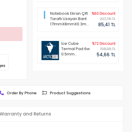
Notebook Ekran Çift
%63 Discount
Taraflı Uzayan Bant
227,76 TL
171mmX8mmX0.3mm
85,41 TL
(1 Set - 2 Adet)
Ice Cube
%72 Discount
Termal Pad 6w
198,38 TL
0.5mm
54,66 TL
50x50mm
ges
Order By Phone
Product Suggestions
Warranty and Returns