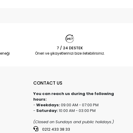
7 / 24 DESTEK
eneği
Öneri ve şikayetlerinizi bize iletebilirsiniz.
CONTACT US
You can reach us during the following
hours:
-
Weekdays:
09:00 AM - 07:00 PM
-
Saturday:
10:00 AM - 03:00 PM
(Closed on Sundays and public holidays.)
0212 433 38 33