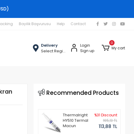
USD)
racking
Bayilik Başvurusu
Help
Contact
0
Delivery
Login
My cart
Select Region
Sign up
Ekran
Recommended Products
Thermalright
%31 Discount
HY510 Termal
165,13 TL
Macun
113,88 TL