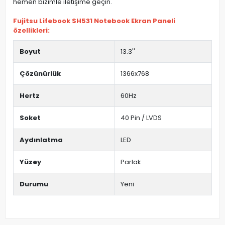
hemen bizimle iletişime geçin.
Fujitsu Lifebook SH531 Notebook Ekran Paneli
özellikleri:
Boyut
13.3''
Çözünürlük
1366x768
Hertz
60Hz
Soket
40 Pin / LVDS
Aydınlatma
LED
Yüzey
Parlak
Durumu
Yeni