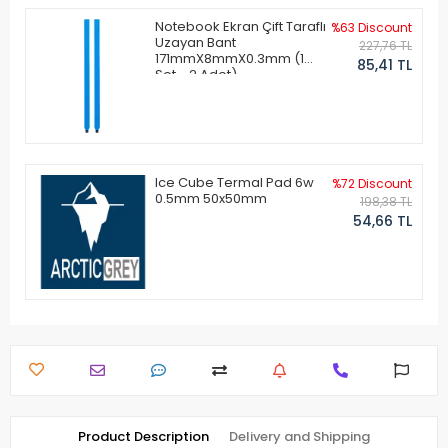
Notebook Ekran Çift Taraflı
%63 Discount
Uzayan Bant
227,76 TL
171mmX8mmX0.3mm (1
85,41 TL
Set - 2 Adet)
Ice Cube Termal Pad 6w
%72 Discount
0.5mm 50x50mm
198,38 TL
54,66 TL
Product Description
Delivery and Shipping