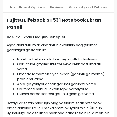
Installment Options
Reviews
Warranty and Returns
Fujitsu Lifebook SH531 Notebook Ekran
Paneli
Başlıca Ekran Değişim Sebepleri
Aşağıdaki durumlar cihazınızın ekranının değiştirilmesi
gerektiğini gösterebilir:
Notebook ekranında kırık veya çatlak oluştuysa
Görüntüde çizgiler, titreme veya renk bozulmaları
varsa
Ekranda tamamen siyah ekran (görüntü gelmeme)
problemi varsa
Arka ışık yanıyor ancak görüntü görünmüyorsa
Sıvı teması sonucu ekran tepki vermiyorsa
Fiziksel darbe sonrası görüntü gidip geliyorsa
Detaylı arıza tanımları için blog yazılarımızdan notebook
ekran arızaları ile ilgili makalemizi okuyabilirsiniz. Ürünün
uyumluluğu ve özellikleri hakkında daha fazla bilgi almak için