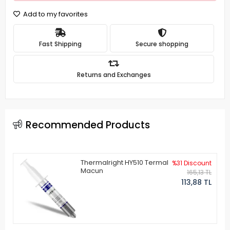
Add to my favorites
Fast Shipping
Secure shopping
Returns and Exchanges
Recommended Products
Thermalright HY510 Termal
%31 Discount
Macun
165,13 TL
113,88 TL