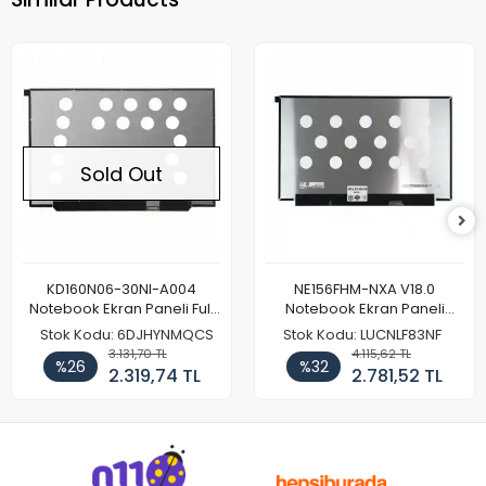
Sold Out
KD160N06-30NI-A004
NE156FHM-NXA V18.0
Notebook Ekran Paneli Full
Notebook Ekran Paneli
HD
144Hz
Stok Kodu: 6DJHYNMQCS
Stok Kodu: LUCNLF83NF
3.131,70 TL
4.115,62 TL
%26
%32
2.319,74 TL
2.781,52 TL