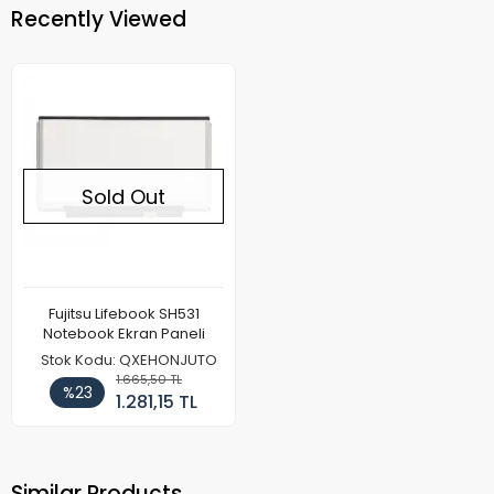
Recently Viewed
Sold Out
Fujitsu Lifebook SH531
Notebook Ekran Paneli
Stok Kodu: QXEHONJUTO
1.665,50 TL
%23
1.281,15 TL
Similar Products