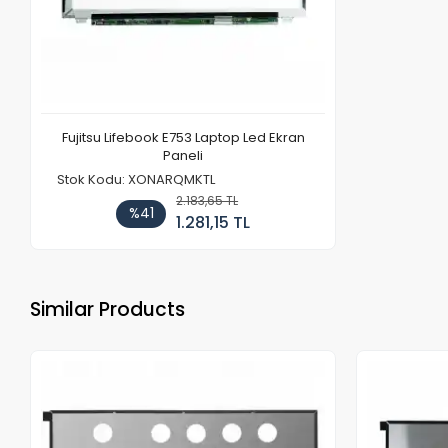
Fujitsu Lifebook E753 Laptop Led Ekran
Paneli
Stok Kodu: XONARQMKTL
2.183,65 TL
%41
1.281,15 TL
Similar Products
Out of stock