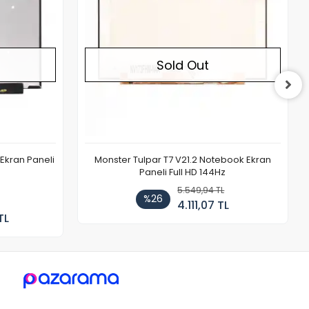
Sold Out
Ekran Paneli
Monster Tulpar T7 V21.2 Notebook Ekran
Paneli Full HD 144Hz
5.549,94 TL
%26
4.111,07 TL
TL