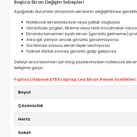
Başlıca Ekran Değişim Sebepleri
Aşağıdaki durumlar cihazınızın ekranının değiştirilmesi gerektiğ
Notebook ekranında kırık veya çatlak oluştuysa
Görüntüde çizgiler, titreme veya renk bozulmaları varsa
Ekranda tamamen siyah ekran (görüntü gelmeme) pro
Arka ışık yanıyor ancak görüntü görünmüyorsa
Sıvı teması sonucu ekran tepki vermiyorsa
Fiziksel darbe sonrası görüntü gidip geliyorsa
Detaylı arıza tanımları için blog yazılarımızdan notebook ekran 
iletişime geçin.
Fujitsu Lifebook E753 Laptop Led Ekran Paneli özellikleri:
Boyut
Çözünürlük
Hertz
Soket