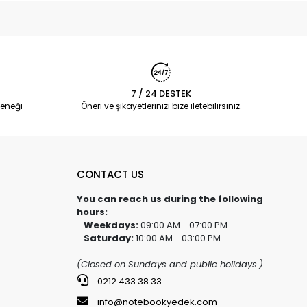
7 / 24 DESTEK
eneği
Öneri ve şikayetlerinizi bize iletebilirsiniz.
CONTACT US
You can reach us during the following
hours:
-
Weekdays:
09:00 AM - 07:00 PM
-
Saturday:
10:00 AM - 03:00 PM
(Closed on Sundays and public holidays.)
0212 433 38 33
info@notebookyedek.com