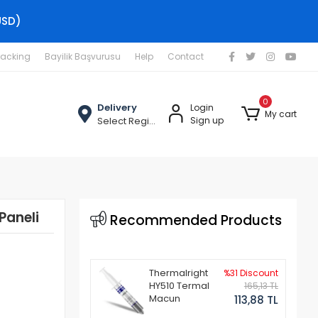
USD)
racking
Bayilik Başvurusu
Help
Contact
0
Delivery
Login
My cart
Select Region
Sign up
Paneli
Recommended Products
Thermalright
%31 Discount
HY510 Termal
165,13 TL
Macun
113,88 TL