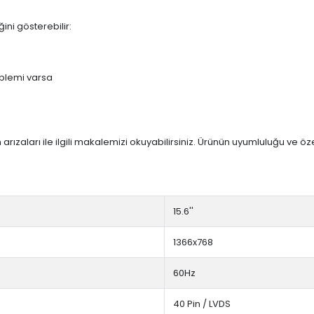
ini gösterebilir:
blemi varsa
arızaları ile ilgili makalemizi okuyabilirsiniz. Ürünün uyumluluğu ve ö
15.6''
1366x768
60Hz
40 Pin / LVDS