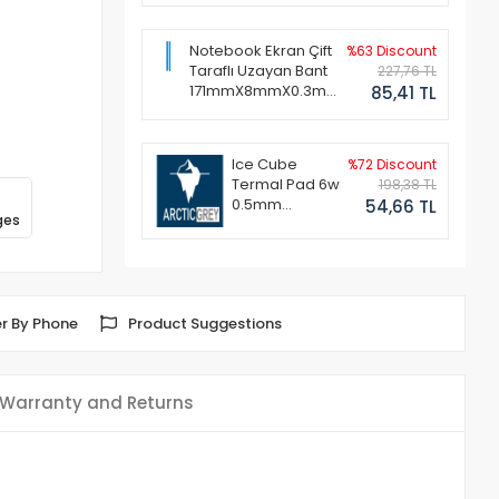
Notebook Ekran Çift
%63 Discount
Taraflı Uzayan Bant
227,76 TL
171mmX8mmX0.3mm
85,41 TL
(1 Set - 2 Adet)
Ice Cube
%72 Discount
Termal Pad 6w
198,38 TL
0.5mm
54,66 TL
ges
50x50mm
r By Phone
Product Suggestions
Warranty and Returns