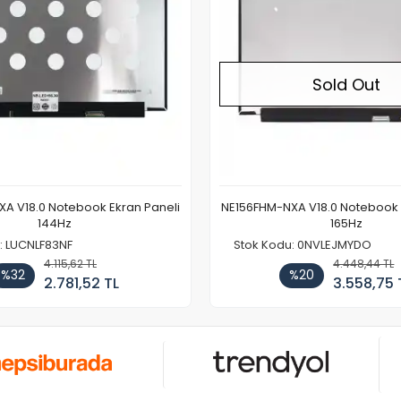
Sold Out
A V18.0 Notebook Ekran Paneli
NE156FHM-NXA V18.0 Notebook 
144Hz
165Hz
: LUCNLF83NF
Stok Kodu: 0NVLEJMYDO
4.115,62 TL
4.448,44 TL
%32
%20
2.781,52 TL
3.558,75 