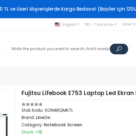
0 TL ve Üzeri Alışverişlerde Kargo Bedava! (Bayiler için 120
English
TRY - Türk Lirası
Order T
Fujitsu Lifebook E753 Laptop Led Ekran 
Stok Kodu: XONARQMKTL
Brand:
LineOn
Category:
Notebook Screen
Stock: +18