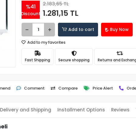
2.183,65 TL
%41
1.281,15 TL
Discount
Add to cart
Buy Now
Add to my favorites
Fast Shipping
Secure shopping
Returns and Exchan
mend
Comment
Compare
Price Alert
Orde
Delivery and Shipping
Installment Options
Reviews
eli