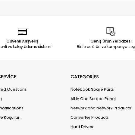
Güvenli Alışveriş
Geniş Ürün Yelpazesi
enli ve kolay ödeme sistemi
Binlerce ürün ve kampanya seç
ERVİCE
CATEGORİES
ked Questions
Notebook Spare Parts
g
All in One Screen Panel
Notifications
Network and Network Products
e Koşulları
Converter Products
Hard Drives