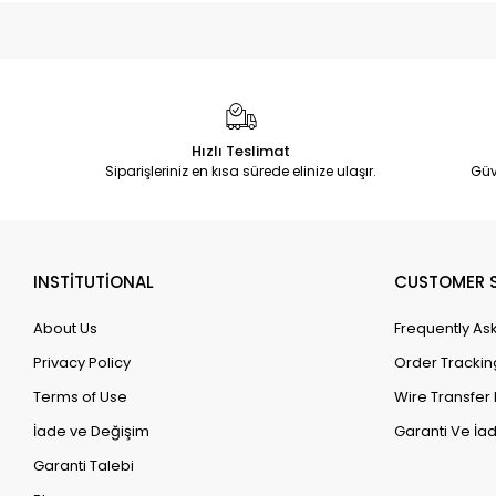
Hızlı Teslimat
Siparişleriniz en kısa sürede elinize ulaşır.
Güv
INSTİTUTİONAL
CUSTOMER S
About Us
Frequently As
Privacy Policy
Order Trackin
Terms of Use
Wire Transfer 
İade ve Değişim
Garanti Ve İad
Garanti Talebi