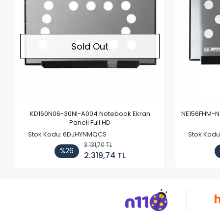
Sold Out
KD160N06-30NI-A004 Notebook Ekran
NE156FHM-NX
Paneli Full HD
Stok Kodu: 6DJHYNMQCS
Stok Kodu
3.131,70 TL
%26
2.319,74 TL