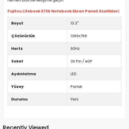
hemen bizimle iletişime geçin.
Fujitsu Lifebook E736 Notebook Ekran Paneli özellikleri:
Boyut
13.3''
Çözünürlük
1366x768
Hertz
60Hz
Soket
30 Pin / eDP
Aydınlatma
LED
Yüzey
Parlak
Durumu
Yeni
Recently Viewed