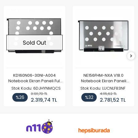
Sold Out
KD160N06-30NI-A004
NE156FHM-NXA V18.0
Notebook Ekran Paneli Full
Notebook Ekran Paneli
HD
144Hz
Stok Kodu: 6DJHYNMQCS
Stok Kodu: LUCNLF83NF
3.131,70 TL
4.115,62 TL
%26
%32
2.319,74 TL
2.781,52 TL