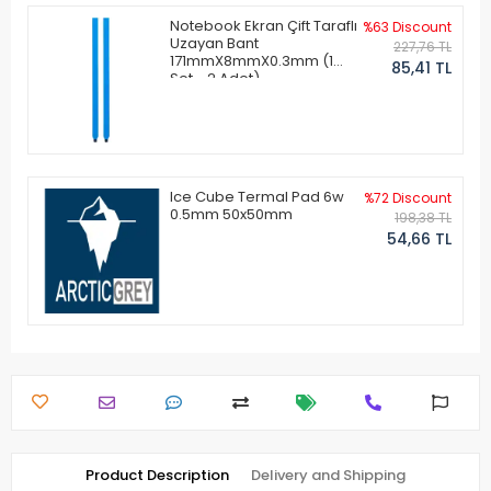
Notebook Ekran Çift Taraflı
%63 Discount
Uzayan Bant
227,76 TL
171mmX8mmX0.3mm (1
85,41 TL
Set - 2 Adet)
Ice Cube Termal Pad 6w
%72 Discount
0.5mm 50x50mm
198,38 TL
54,66 TL
Product Description
Delivery and Shipping