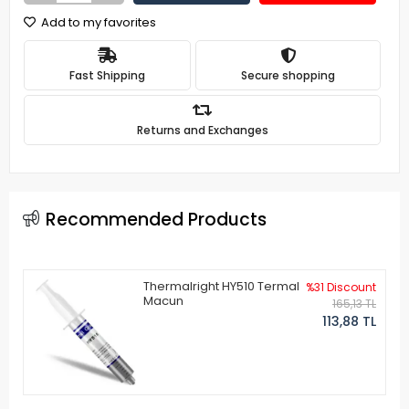
Add to my favorites
Fast Shipping
Secure shopping
Returns and Exchanges
Recommended Products
Thermalright HY510 Termal
%31 Discount
Macun
165,13 TL
113,88 TL