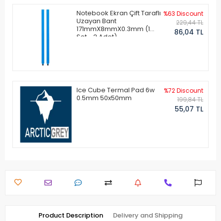
Notebook Ekran Çift Taraflı
%63 Discount
Uzayan Bant
229,44 TL
171mmX8mmX0.3mm (1
86,04 TL
Set - 2 Adet)
Ice Cube Termal Pad 6w
%72 Discount
0.5mm 50x50mm
199,84 TL
55,07 TL
Product Description
Delivery and Shipping