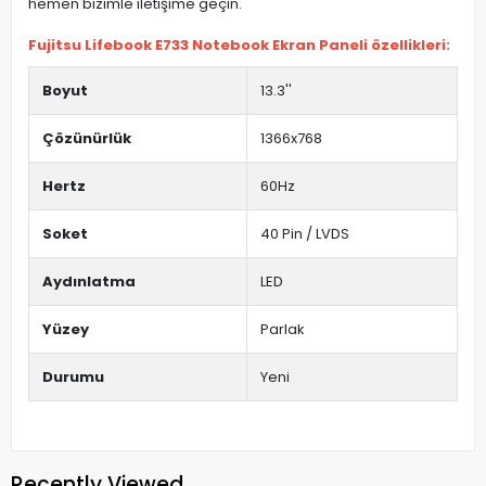
hemen bizimle iletişime geçin.
Fujitsu Lifebook E733 Notebook Ekran Paneli özellikleri:
Boyut
13.3''
Çözünürlük
1366x768
Hertz
60Hz
Soket
40 Pin / LVDS
Aydınlatma
LED
Yüzey
Parlak
Durumu
Yeni
Recently Viewed