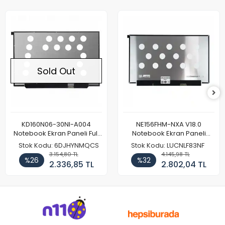
Sold Out
KD160N06-30NI-A004
NE156FHM-NXA V18.0
Notebook Ekran Paneli Full
Notebook Ekran Paneli
HD
144Hz
Stok Kodu: 6DJHYNMQCS
Stok Kodu: LUCNLF83NF
3.154,80 TL
4.145,98 TL
%26
%32
2.336,85 TL
2.802,04 TL