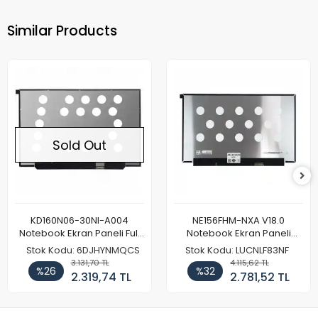
Similar Products
Sold Out
KD160N06-30NI-A004
NE156FHM-NXA V18.0
Notebook Ekran Paneli Full
Notebook Ekran Paneli
HD
144Hz
Stok Kodu: 6DJHYNMQCS
Stok Kodu: LUCNLF83NF
3.131,70 TL
4.115,62 TL
%26
%32
2.319,74 TL
2.781,52 TL