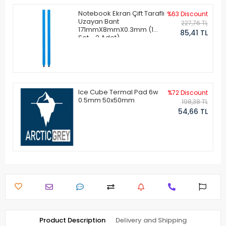
Notebook Ekran Çift Taraflı
%63 Discount
Uzayan Bant
227,76 TL
171mmX8mmX0.3mm (1
85,41 TL
Set - 2 Adet)
Ice Cube Termal Pad 6w
%72 Discount
0.5mm 50x50mm
198,38 TL
54,66 TL
Product Description
Delivery and Shipping