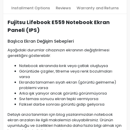
Installment Options
Reviews
Warranty and Returns
Fujitsu Lifebook E559 Notebook Ekran
Paneli (IPS)
Başlıca Ekran Değişim Sebepleri
Aşağıdaki durumlar cihazınızın ekranının değiştirilmesi
gerektiğini gösterebilir:
Notebook ekranında kırık veya çatlak oluştuysa
Görüntüde çizgiler, titreme veya renk bozulmaları
varsa
Ekranda tamamen siyah ekran (görüntü gelmeme)
problemi varsa
Arka ışık yanıyor ancak görüntü görünmüyorsa
Sıvı teması sonucu ekran tepki vermiyorsa
Fiziksel darbe sonrası görüntü gidip geliyorsa
Detaylı arıza tanımları için blog yazılarımızdan notebook
ekran arızaları ile ilgili makalemizi okuyabilirsiniz. Ürünün
uyumluluğu ve özellikleri hakkında daha fazla bilgi almak için