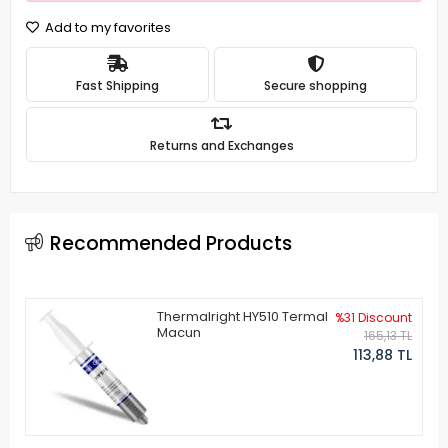
Add to my favorites
Fast Shipping
Secure shopping
Returns and Exchanges
Recommended Products
Thermalright HY510 Termal
%31 Discount
Macun
165,13 TL
113,88 TL