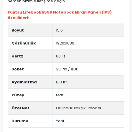
hemen bizimle iletişime geçin.
Fujitsu Lifebook E559 Notebook Ekran Paneli (IPS)
özellikleri:
Boyut
15.6''
Çözünürlük
1920x1080
Hertz
60Hz
Soket
30 Pin / eDP
Aydınlatma
LED IPS
Yüzey
Mat
Özel Not
Orijinal Kulakçıklı model
Durumu
Yeni