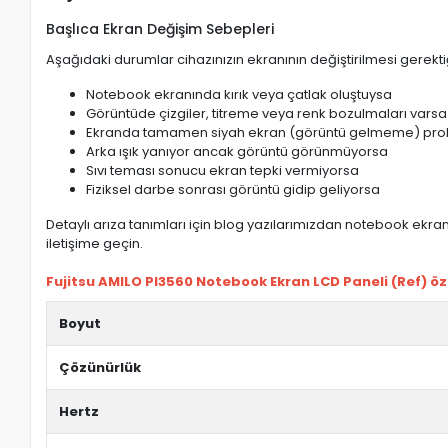
Başlıca Ekran Değişim Sebepleri
Aşağıdaki durumlar cihazınızın ekranının değiştirilmesi gerektiğ
Notebook ekranında kırık veya çatlak oluştuysa
Görüntüde çizgiler, titreme veya renk bozulmaları varsa
Ekranda tamamen siyah ekran (görüntü gelmeme) pro
Arka ışık yanıyor ancak görüntü görünmüyorsa
Sıvı teması sonucu ekran tepki vermiyorsa
Fiziksel darbe sonrası görüntü gidip geliyorsa
Detaylı arıza tanımları için blog yazılarımızdan notebook ekran 
iletişime geçin.
Fujitsu AMILO PI3560 Notebook Ekran LCD Paneli (Ref) özel
Boyut
Çözünürlük
Hertz