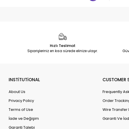
Hızlı Teslimat
Siparişleriniz en kısa sürede elinize ulaşır.
Güv
INSTİTUTİONAL
CUSTOMER S
About Us
Frequently As
Privacy Policy
Order Trackin
Terms of Use
Wire Transfer 
İade ve Değişim
Garanti Ve İad
Garanti Talebi