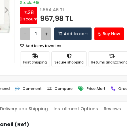
Stock: +18
1.554,46 TL
%38
967,98 TL
Discount
Add to cart
Buy Now
Add to my favorites
Fast Shipping
Secure shopping
Returns and Exchan
mend
Comment
Compare
Price Alert
Orde
Delivery and Shipping
Installment Options
Reviews
aneli (Ref)