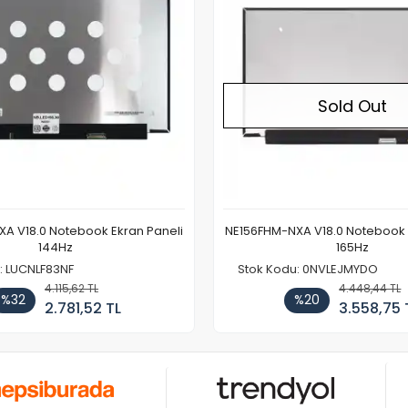
Sold Out
A V18.0 Notebook Ekran Paneli
NE156FHM-NXA V18.0 Notebook 
144Hz
165Hz
: LUCNLF83NF
Stok Kodu: 0NVLEJMYDO
4.115,62 TL
4.448,44 TL
%32
%20
2.781,52 TL
3.558,75 