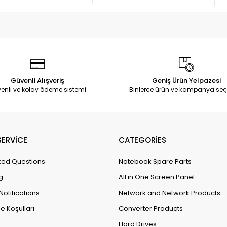
Güvenli Alışveriş
Geniş Ürün Yelpazesi
enli ve kolay ödeme sistemi
Binlerce ürün ve kampanya seç
ERVİCE
CATEGORİES
ked Questions
Notebook Spare Parts
g
All in One Screen Panel
Notifications
Network and Network Products
e Koşulları
Converter Products
Hard Drives