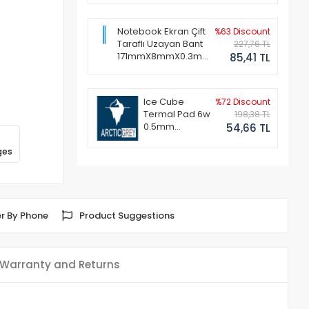
Notebook Ekran Çift
%63 Discount
Taraflı Uzayan Bant
227,76 TL
171mmX8mmX0.3mm
85,41 TL
(1 Set - 2 Adet)
Ice Cube
%72 Discount
Termal Pad 6w
198,38 TL
0.5mm
54,66 TL
50x50mm
ges
r By Phone
Product Suggestions
Warranty and Returns