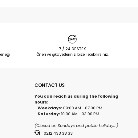
7 / 24 DESTEK
eneği
Öneri ve şikayetlerinizi bize iletebilirsiniz.
CONTACT US
You can reach us during the following
hours:
-
Weekdays:
09:00 AM - 07:00 PM
-
Saturday:
10:00 AM - 03:00 PM
(Closed on Sundays and public holidays.)
0212 433 38 33