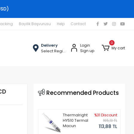
USD)
racking
Bayilik Başvurusu
Help
Contact
0
Delivery
Login
My cart
Select Region
Sign up
CD
Recommended Products
Thermalright
%31 Discount
HY510 Termal
165,13 TL
Macun
113,88 TL