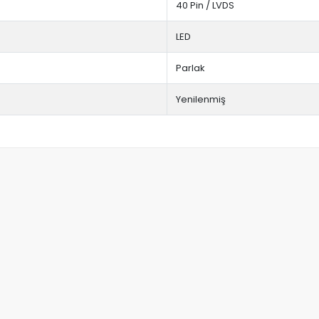
40 Pin / LVDS
LED
Parlak
Yenilenmiş