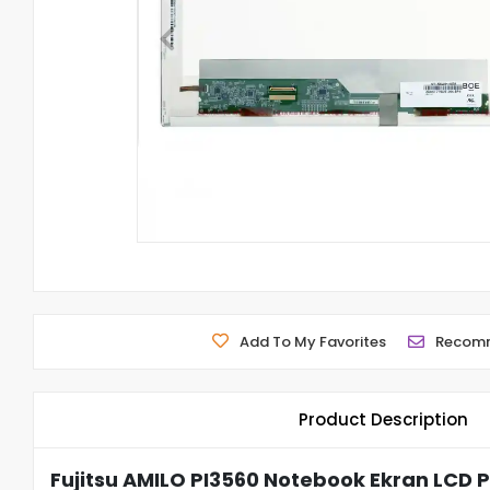
Add To My Favorites
Recom
Product Description
Fujitsu AMILO PI3560 Notebook Ekran LCD P