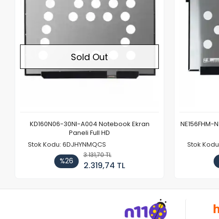
Sold Out
KD160N06-30NI-A004 Notebook Ekran
NE156FHM-NX
Paneli Full HD
Stok Kodu: 6DJHYNMQCS
Stok Kodu
3.131,70 TL
%26
2.319,74 TL