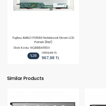
Fujitsu AMILO PI3560 Notebook Ekran LCD
Paneli (Ref)
Stok Kodu: NQBBBAFBSV
1.554,46 TL
%38
967,98 TL
Similar Products
Out of stock