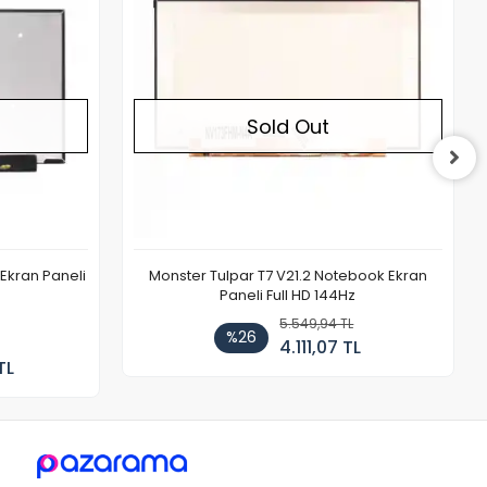
Sold Out
Ekran Paneli
Monster Tulpar T7 V21.2 Notebook Ekran
Paneli Full HD 144Hz
5.549,94 TL
%26
4.111,07 TL
TL