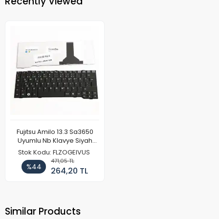
Recently Viewed
Fujıtsu Amilo 13.3 Sa3650
Uyumlu Nb Klavye Siyah
Türkçe
Stok Kodu: FLZOGEIVUS
471,05 TL
%44
264,20 TL
Similar Products