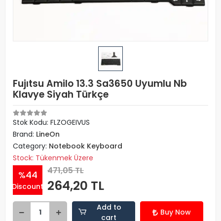
Fujıtsu Amilo 13.3 Sa3650 Uyumlu Nb
Klavye Siyah Türkçe
Stok Kodu: FLZOGEIVUS
Brand:
LineOn
Category:
Notebook Keyboard
Stock: Tükenmek Üzere
471,05 TL
%44
264,20 TL
Discount
Add to
Buy Now
cart