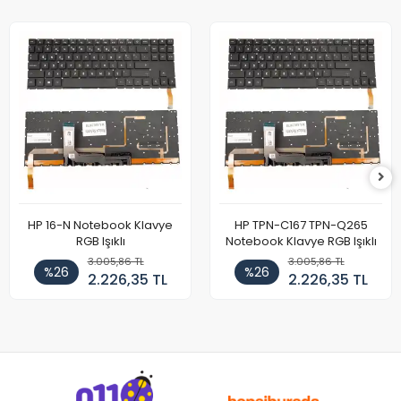
HP 16-N Notebook Klavye
HP TPN-C167 TPN-Q265
RGB Işıklı
Notebook Klavye RGB Işıklı
3.005,86 TL
3.005,86 TL
%26
%26
2.226,35 TL
2.226,35 TL