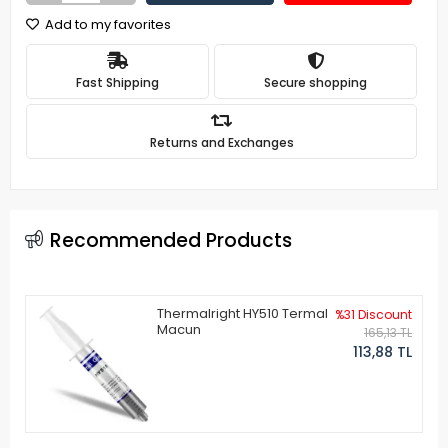
Add to my favorites
Fast Shipping
Secure shopping
Returns and Exchanges
Recommended Products
Thermalright HY510 Termal
%31 Discount
Macun
165,13 TL
113,88 TL