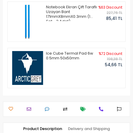
Notebook Ekran Çift Taraflı
%63 Discount
Uzayan Bant
227,76 TL
171mmX8mmX0.3mm (1
85,41 TL
Set - 2 Adet)
Ice Cube Termal Pad 6w
%72 Discount
0.5mm 50x50mm
198,38 TL
54,66 TL
Product Description
Delivery and Shipping