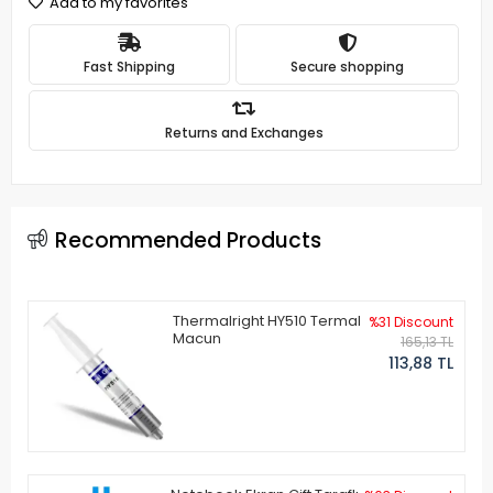
Add to my favorites
Fast Shipping
Secure shopping
Returns and Exchanges
Recommended Products
Thermalright HY510 Termal
%31 Discount
Macun
165,13 TL
113,88 TL