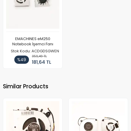
EMACHINES eM250
Notebook İşemci Fanı
Stok Kodu: ACDGDSGWEN
359,49 TL
%49
181,64 TL
Similar Products