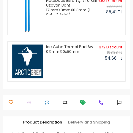
Notebook Ekran Çift Taraflı
%63 Discount
Uzayan Bant
227,76 TL
171mmX8mmX0.3mm (1
85,41 TL
Set - 2 Adet)
Ice Cube Termal Pad 6w
%72 Discount
0.5mm 50x50mm
198,38 TL
54,66 TL
Product Description
Delivery and Shipping