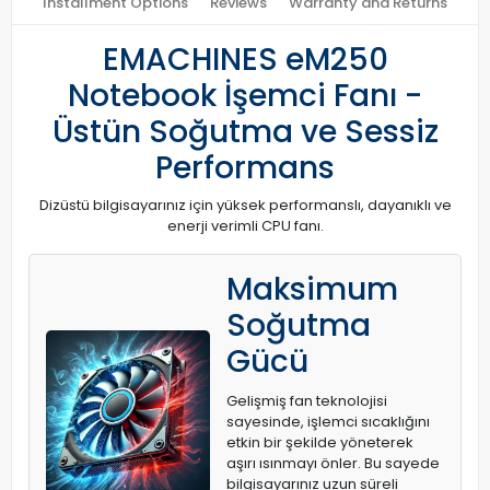
Installment Options
Reviews
Warranty and Returns
EMACHINES eM250
Notebook İşemci Fanı -
Üstün Soğutma ve Sessiz
Performans
Dizüstü bilgisayarınız için yüksek performanslı, dayanıklı ve
enerji verimli CPU fanı.
Maksimum
Soğutma
Gücü
Gelişmiş fan teknolojisi
sayesinde, işlemci sıcaklığını
etkin bir şekilde yöneterek
aşırı ısınmayı önler. Bu sayede
bilgisayarınız uzun süreli