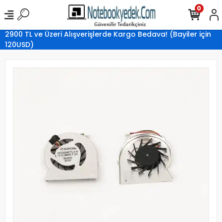
0
2900 TL ve Üzeri Alışverişlerde Kargo Bedava! (Bayiler için
120USD)