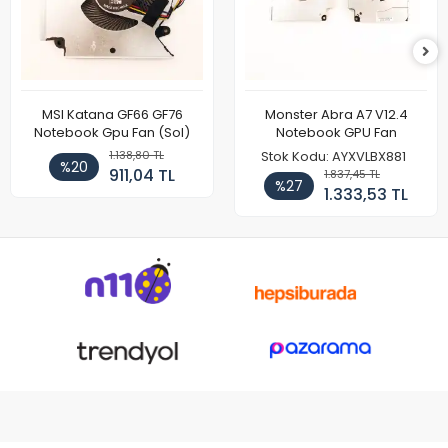
MSI Katana GF66 GF76
Monster Abra A7 V12.4
Notebook Gpu Fan (Sol)
Notebook GPU Fan
1.138,80 TL
Stok Kodu: AYXVLBX881
%20
911,04 TL
1.837,45 TL
%27
1.333,53 TL