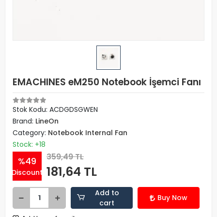
EMACHINES eM250 Notebook İşemci Fanı
Stok Kodu: ACDGDSGWEN
Brand:
LineOn
Category:
Notebook Internal Fan
Stock: +18
359,49 TL
%49
181,64 TL
Discount
Add to
Buy Now
cart