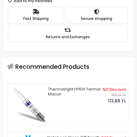
Add to my favorites
Fast Shipping
Secure shopping
Returns and Exchanges
Recommended Products
Thermalright HY510 Termal
%31 Discount
Macun
165,13 TL
113,88 TL