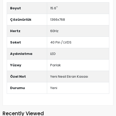
Boyut
15.6''
Çözünürlük
1366x768
Hertz
60Hz
Soket
40 Pin / LVDS
Aydınlatma
LED
Yüzey
Parlak
Özel Not
Yeni Nesil Ekran Kasası
Durumu
Yeni
Recently Viewed