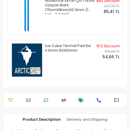
Notebook Ekran Çift Taraflı
%63 Discount
Uzayan Bant
227,76 TL
171mmX8mmX0.3mm (1
85,41 TL
Set - 2 Adet)
Ice Cube Termal Pad 6w
%72 Discount
0.5mm 50x50mm
198,38 TL
54,66 TL
Product Description
Delivery and Shipping