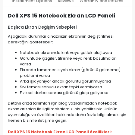
Installment Options
Reviews
Warranty and Returns
Dell XPS 15 Notebook Ekran LCD Paneli
Başlıca Ekran Değişim Sebepleri
Aşağıdaki durumlar cihazınızın ekranının değiştirilmesi
gerektiğini gösterebilir:
Notebook ekranında kırık veya çatlak oluştuysa
Görüntüde çizgiler, titreme veya renk bozulmaları
varsa
Ekranda tamamen siyah ekran (görüntü gelmeme)
problemi varsa
Arka ışık yanıyor ancak görüntü görünmüyorsa
Sıvı teması sonucu ekran tepki vermiyorsa
Fiziksel darbe sonrası görüntü gidip geliyorsa
Detaylı arıza tanımları için blog yazılarımızdan notebook
ekran arızaları ile ilgili makalemizi okuyabilirsiniz. Ürünün
uyumluluğu ve özellikleri hakkında daha fazla bilgi almak için
hemen bizimle iletişime geçin.
Dell XPS 15 Notebook Ekran LCD Paneli özellikleri: