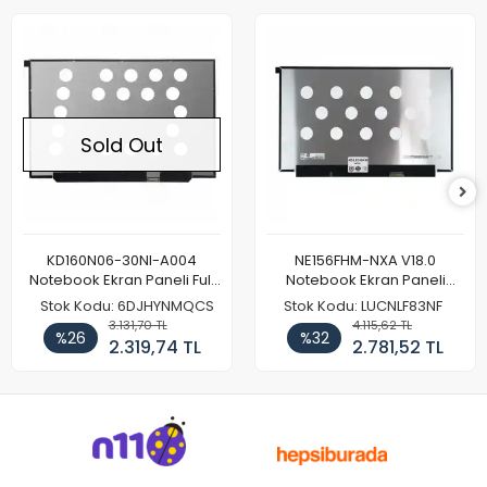
Sold Out
KD160N06-30NI-A004
NE156FHM-NXA V18.0
Notebook Ekran Paneli Full
Notebook Ekran Paneli
HD
144Hz
Stok Kodu: 6DJHYNMQCS
Stok Kodu: LUCNLF83NF
3.131,70 TL
4.115,62 TL
%26
%32
2.319,74 TL
2.781,52 TL