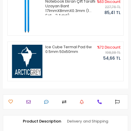
Notebook Ekran Çift Taraflı
%63 Discount
Uzayan Bant
227,76 TL
171mmX8mmX0.3mm (1
85,41 TL
Set - 2 Adet)
Ice Cube Termal Pad 6w
%72 Discount
0.5mm 50x50mm
198,38 TL
54,66 TL
Product Description
Delivery and Shipping