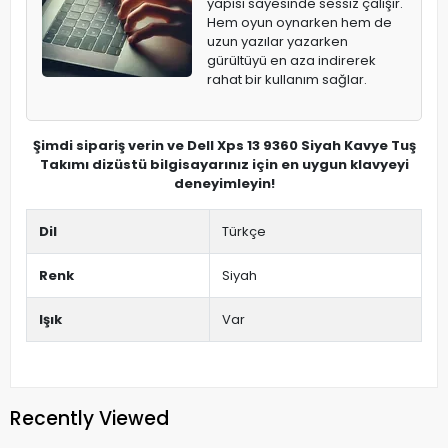
yapısı sayesinde sessiz çalışır.
Hem oyun oynarken hem de
uzun yazılar yazarken
gürültüyü en aza indirerek
rahat bir kullanım sağlar.
Şimdi sipariş verin ve Dell Xps 13 9360 Siyah Kavye Tuş
Takımı dizüstü bilgisayarınız için en uygun klavyeyi
deneyimleyin!
Dil
Türkçe
Renk
Siyah
Işık
Var
Recently Viewed