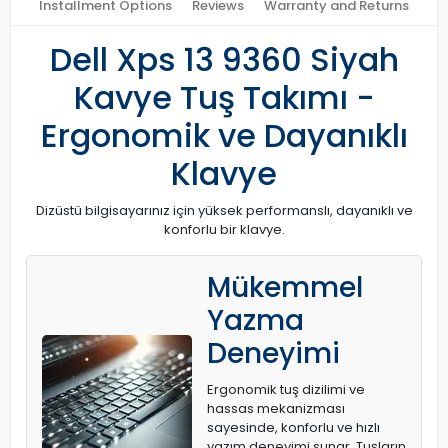
Installment Options
Reviews
Warranty and Returns
Dell Xps 13 9360 Siyah
Kavye Tuş Takımı -
Ergonomik ve Dayanıklı
Klavye
Dizüstü bilgisayarınız için yüksek performanslı, dayanıklı ve
konforlu bir klavye.
Mükemmel
Yazma
Deneyimi
Ergonomik tuş dizilimi ve
hassas mekanizması
sayesinde, konforlu ve hızlı
yazım deneyimi sunar. Tuşların