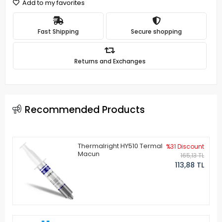
Add to my favorites
Fast Shipping
Secure shopping
Returns and Exchanges
Recommended Products
Thermalright HY510 Termal
%31 Discount
Macun
165,13 TL
113,88 TL