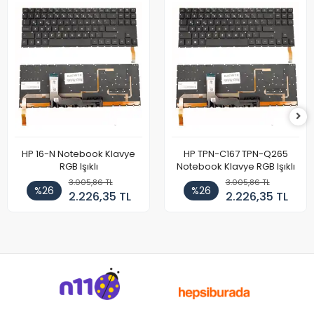
HP 16-N Notebook Klavye
HP TPN-C167 TPN-Q265
RGB Işıklı
Notebook Klavye RGB Işıklı
3.005,86 TL
3.005,86 TL
%26
%26
2.226,35 TL
2.226,35 TL