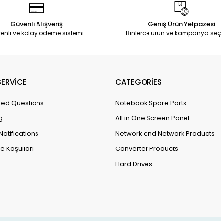
Güvenli Alışveriş
Geniş Ürün Yelpazesi
enli ve kolay ödeme sistemi
Binlerce ürün ve kampanya seç
ERVİCE
CATEGORİES
ked Questions
Notebook Spare Parts
g
All in One Screen Panel
Notifications
Network and Network Products
e Koşulları
Converter Products
Hard Drives