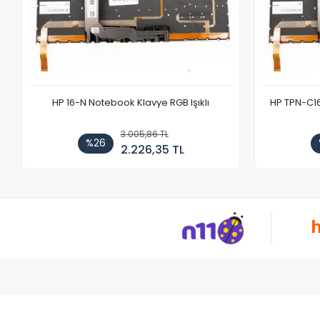
HP 16-N Notebook Klavye RGB Işıklı
HP TPN-C1
3.005,86 TL
%26
2.226,35 TL