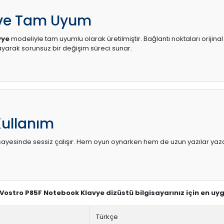
 ve Tam Uyum
vye
modeliyle tam uyumlu olarak üretilmiştir. Bağlantı noktaları orijina
arak sorunsuz bir değişim süreci sunar.
Kullanım
sı sayesinde sessiz çalışır. Hem oyun oynarken hem de uzun yazılar yaza
l Vostro P85F Notebook Klavye dizüstü bilgisayarınız için en u
Türkçe