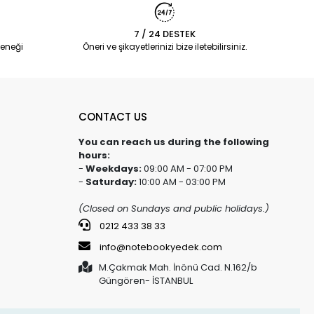
7 / 24 DESTEK
eneği
Öneri ve şikayetlerinizi bize iletebilirsiniz.
CONTACT US
You can reach us during the following
hours:
-
Weekdays:
09:00 AM - 07:00 PM
-
Saturday:
10:00 AM - 03:00 PM
(Closed on Sundays and public holidays.)
0212 433 38 33
info@notebookyedek.com
M.Çakmak Mah. İnönü Cad. N.162/b
Güngören- İSTANBUL