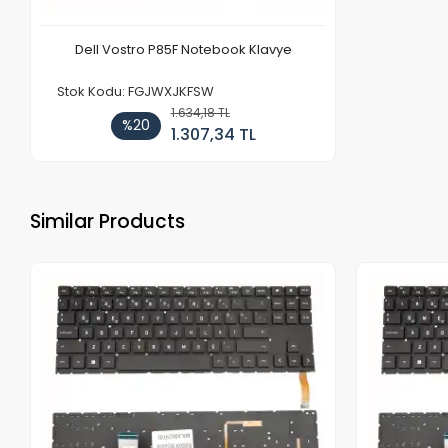
Dell Vostro P85F Notebook Klavye
Stok Kodu: FGJWXJKFSW
1.634,18 TL
%20
1.307,34 TL
Similar Products