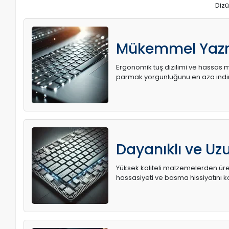
Dizü
Mükemmel Yaz
Ergonomik tuş dizilimi ve hassas me
parmak yorgunluğunu en aza indir
Dayanıklı ve U
Yüksek kaliteli malzemelerden üret
hassasiyeti ve basma hissiyatını k