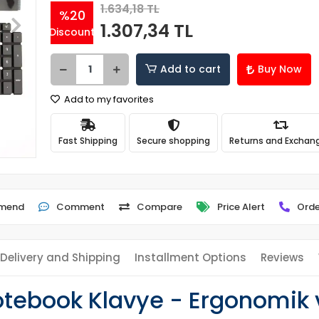
1.634,18 TL
%20
1.307,34 TL
Discount
Add to cart
Buy Now
Add to my favorites
Fast Shipping
Secure shopping
Returns and Exchan
mend
Comment
Compare
Price Alert
Orde
Delivery and Shipping
Installment Options
Reviews
otebook Klavye - Ergonomik 