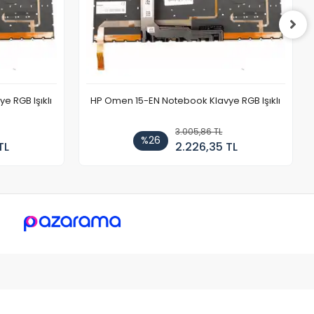
 RGB Işıklı
HP Omen 15-EN Notebook Klavye RGB Işıklı
3.005,86 TL
%26
TL
2.226,35 TL