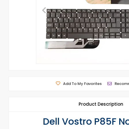
Add To My Favorites
Recom
Product Description
Dell Vostro P85F N