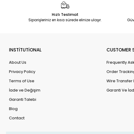
Hızlı Teslimat
Siparişleriniz en kısa sürede elinize ulaşır.
Güv
INSTİTUTİONAL
CUSTOMER S
About Us
Frequently As
Privacy Policy
Order Trackin
Terms of Use
Wire Transfer 
İade ve Değişim
Garanti Ve İad
Garanti Talebi
Blog
Contact