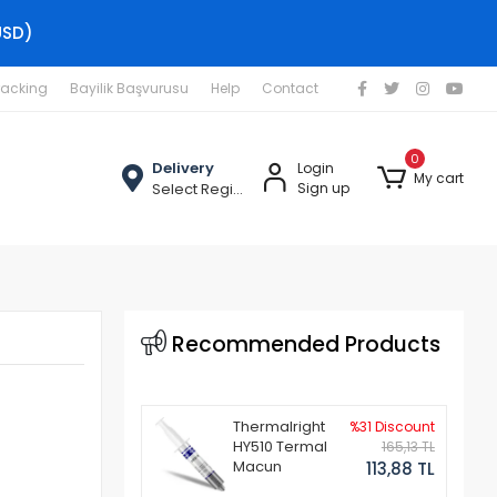
USD)
racking
Bayilik Başvurusu
Help
Contact
0
Delivery
Login
My cart
Select Region
Sign up
Recommended Products
Thermalright
%31 Discount
HY510 Termal
165,13 TL
Macun
113,88 TL