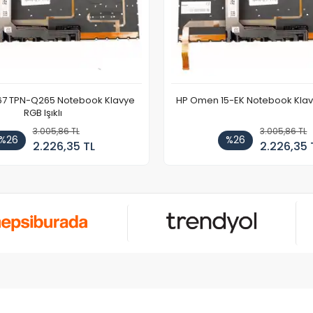
67 TPN-Q265 Notebook Klavye
HP Omen 15-EK Notebook Klavye
RGB Işıklı
3.005,86 TL
3.005,86 TL
%26
%26
2.226,35 TL
2.226,35 