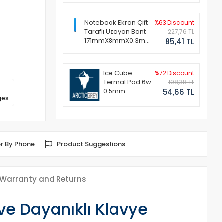
Notebook Ekran Çift
%63 Discount
Taraflı Uzayan Bant
227,76 TL
171mmX8mmX0.3mm
85,41 TL
(1 Set - 2 Adet)
Ice Cube
%72 Discount
Termal Pad 6w
198,38 TL
0.5mm
54,66 TL
ges
50x50mm
r By Phone
Product Suggestions
Warranty and Returns
ve Dayanıklı Klavye