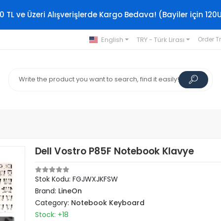
0 TL ve Üzeri Alışverişlerde Kargo Bedava! (Bayiler için 120
English
TRY - Türk Lirası
Order T
Dell Vostro P85F Notebook Klavye
Stok Kodu: FGJWXJKFSW
Brand:
LineOn
Category:
Notebook Keyboard
Stock: +18