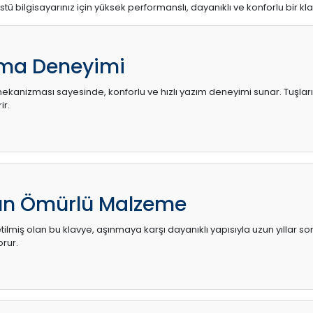
stü bilgisayarınız için yüksek performanslı, dayanıklı ve konforlu bir kl
ma Deneyimi
kanizması sayesinde, konforlu ve hızlı yazım deneyimi sunar. Tuşların d
ir.
zun Ömürlü Malzeme
ilmiş olan bu klavye, aşınmaya karşı dayanıklı yapısıyla uzun yıllar so
orur.