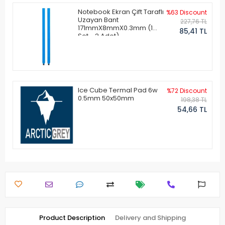
Notebook Ekran Çift Taraflı
%63 Discount
Uzayan Bant
227,76 TL
171mmX8mmX0.3mm (1
85,41 TL
Set - 2 Adet)
Ice Cube Termal Pad 6w
%72 Discount
0.5mm 50x50mm
198,38 TL
54,66 TL
Product Description
Delivery and Shipping