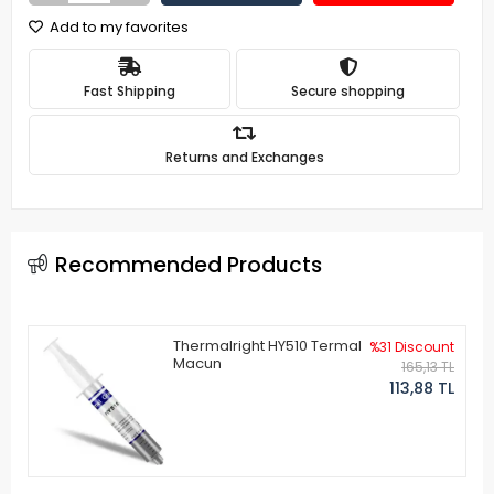
Add to my favorites
Fast Shipping
Secure shopping
Returns and Exchanges
Recommended Products
Thermalright HY510 Termal
%31 Discount
Macun
165,13 TL
113,88 TL