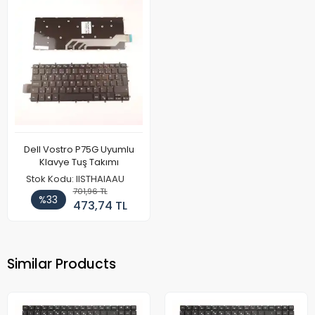
Dell Vostro P75G Uyumlu
Klavye Tuş Takımı
Stok Kodu: IISTHAIAAU
701,96 TL
%33
473,74 TL
Similar Products