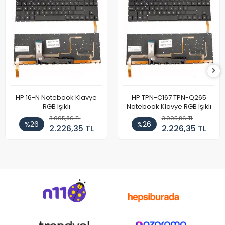
HP 16-N Notebook Klavye
HP TPN-C167 TPN-Q265
RGB Işıklı
Notebook Klavye RGB Işıklı
3.005,86 TL
3.005,86 TL
%26
%26
2.226,35 TL
2.226,35 TL