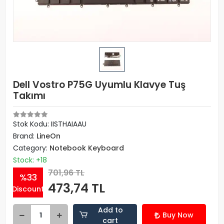
Dell Vostro P75G Uyumlu Klavye Tuş
Takımı
Stok Kodu: IISTHAIAAU
Brand:
LineOn
Category:
Notebook Keyboard
Stock: +18
701,96 TL
%33
473,74 TL
Discount
Add to
Buy Now
cart