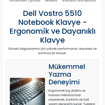
Installment Options
Reviews
Warranty and Returns
Dell Vostro 5510
Notebook Klavye -
Ergonomik ve Dayanıklı
Klavye
Dizüstü bilgisayarınız için yüksek performanslı, dayanıklı ve
konforlu bir klavye.
Mükemmel
Yazma
Deneyimi
Ergonomik tuş dizilimi ve
hassas mekanizması
sayesinde, konforlu ve hızlı
yazım deneyimi sunar. Tuşların