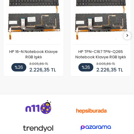
HP 16-N Notebook Klavye
HP TPN-C167 TPN-Q265
RGB Işıklı
Notebook Klavye RGB Işıklı
3.005,86 TL
3.005,86 TL
%26
%26
2.226,35 TL
2.226,35 TL