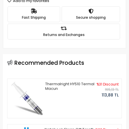
Add to my favorites
Fast Shipping
Secure shopping
Returns and Exchanges
Recommended Products
Thermalright HY510 Termal
%31 Discount
Macun
165,13 TL
113,88 TL