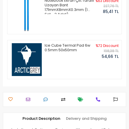
Notebook Ekran Çift Taraflı
%63 Discount
Uzayan Bant
227,76 TL
171mmX8mmX0.3mm (1
85,41 TL
Set - 2 Adet)
Ice Cube Termal Pad 6w
%72 Discount
0.5mm 50x50mm
198,38 TL
54,66 TL
Product Description
Delivery and Shipping