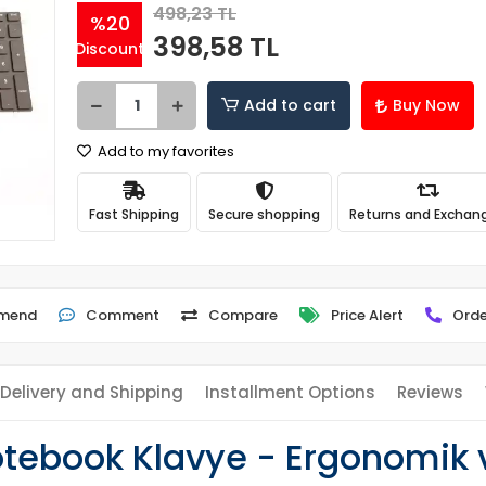
498,23 TL
%20
398,58 TL
Discount
Add to cart
Buy Now
Add to my favorites
Fast Shipping
Secure shopping
Returns and Exchan
mend
Comment
Compare
Price Alert
Orde
Delivery and Shipping
Installment Options
Reviews
otebook Klavye - Ergonomik 