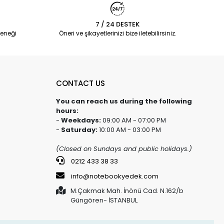
7 / 24 DESTEK
eneği
Öneri ve şikayetlerinizi bize iletebilirsiniz.
CONTACT US
You can reach us during the following
hours:
-
Weekdays:
09:00 AM - 07:00 PM
-
Saturday:
10:00 AM - 03:00 PM
(Closed on Sundays and public holidays.)
0212 433 38 33
info@notebookyedek.com
M.Çakmak Mah. İnönü Cad. N.162/b
Güngören- İSTANBUL