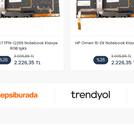
67 TPN-Q265 Notebook Klavye
HP Omen 15-EK Notebook Klavye
RGB Işıklı
3.005,86 TL
3.005,86 TL
%26
%26
2.226,35 TL
2.226,35 