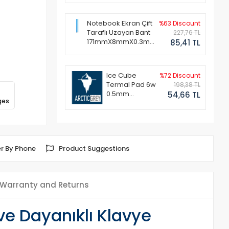
Notebook Ekran Çift
%63 Discount
Taraflı Uzayan Bant
227,76 TL
171mmX8mmX0.3mm
85,41 TL
(1 Set - 2 Adet)
Ice Cube
%72 Discount
Termal Pad 6w
198,38 TL
0.5mm
54,66 TL
ges
50x50mm
r By Phone
Product Suggestions
Warranty and Returns
ve Dayanıklı Klavye