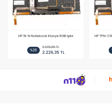
HP 16-N Notebook Klavye RGB Işıklı
HP TPN-C1
3.005,86 TL
%26
2.226,35 TL