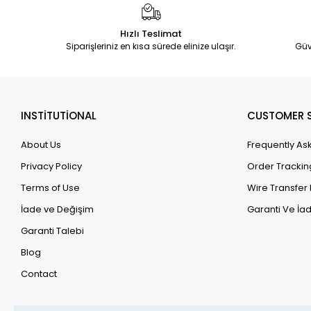
Hızlı Teslimat
Siparişleriniz en kısa sürede elinize ulaşır.
Güv
INSTİTUTİONAL
CUSTOMER S
About Us
Frequently As
Privacy Policy
Order Trackin
Terms of Use
Wire Transfer 
İade ve Değişim
Garanti Ve İad
Garanti Talebi
Blog
Contact