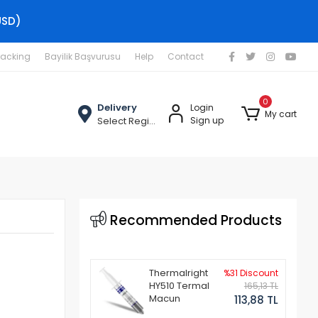
USD)
racking
Bayilik Başvurusu
Help
Contact
0
Delivery
Login
My cart
Select Region
Sign up
Recommended Products
Thermalright
%31 Discount
HY510 Termal
165,13 TL
Macun
113,88 TL