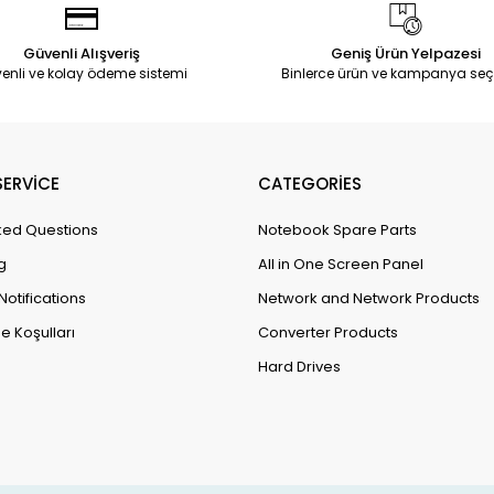
Güvenli Alışveriş
Geniş Ürün Yelpazesi
enli ve kolay ödeme sistemi
Binlerce ürün ve kampanya seç
ERVİCE
CATEGORİES
ked Questions
Notebook Spare Parts
g
All in One Screen Panel
Notifications
Network and Network Products
e Koşulları
Converter Products
Hard Drives