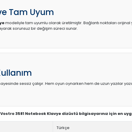
 ve Tam Uyum
vye
modeliyle tam uyumlu olarak üretilmiştir. Bağlantı noktaları orijina
arak sorunsuz bir değişim süreci sunar.
Kullanım
sı sayesinde sessiz çalışır. Hem oyun oynarken hem de uzun yazılar yaza
ll Vostro 3581 Notebook Klavye dizüstü bilgisayarınız için en uy
Türkçe