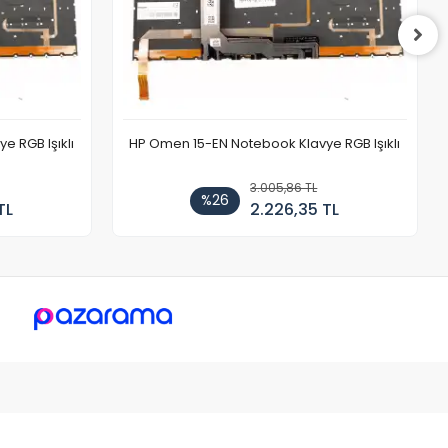
 RGB Işıklı
HP Omen 15-EN Notebook Klavye RGB Işıklı
3.005,86 TL
%26
TL
2.226,35 TL