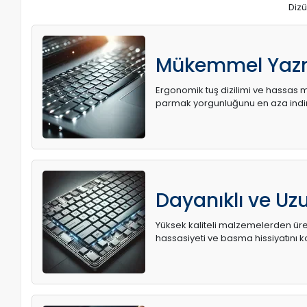
Dizü
Mükemmel Yaz
Ergonomik tuş dizilimi ve hassas me
parmak yorgunluğunu en aza indir
Dayanıklı ve U
Yüksek kaliteli malzemelerden üret
hassasiyeti ve basma hissiyatını k