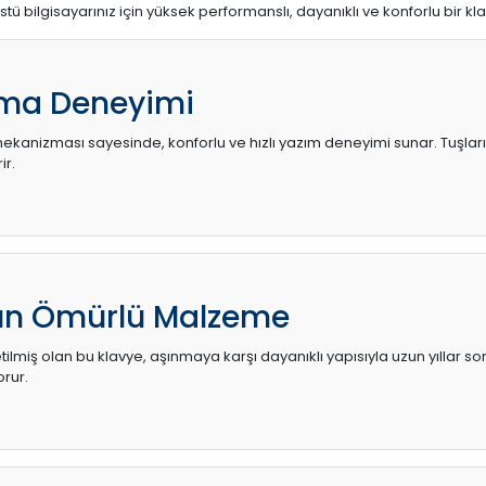
stü bilgisayarınız için yüksek performanslı, dayanıklı ve konforlu bir kl
ma Deneyimi
kanizması sayesinde, konforlu ve hızlı yazım deneyimi sunar. Tuşların d
ir.
zun Ömürlü Malzeme
ilmiş olan bu klavye, aşınmaya karşı dayanıklı yapısıyla uzun yıllar so
orur.