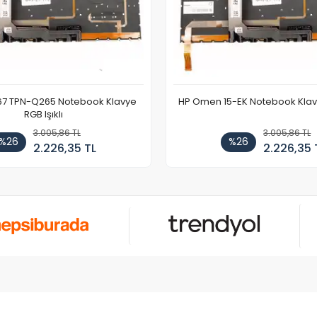
67 TPN-Q265 Notebook Klavye
HP Omen 15-EK Notebook Klavye
RGB Işıklı
3.005,86 TL
3.005,86 TL
%26
%26
2.226,35 TL
2.226,35 