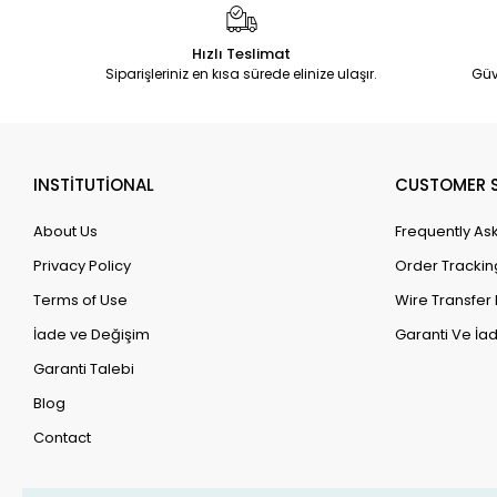
Hızlı Teslimat
Siparişleriniz en kısa sürede elinize ulaşır.
Güv
INSTİTUTİONAL
CUSTOMER S
About Us
Frequently As
Privacy Policy
Order Trackin
Terms of Use
Wire Transfer 
İade ve Değişim
Garanti Ve İad
Garanti Talebi
Blog
Contact