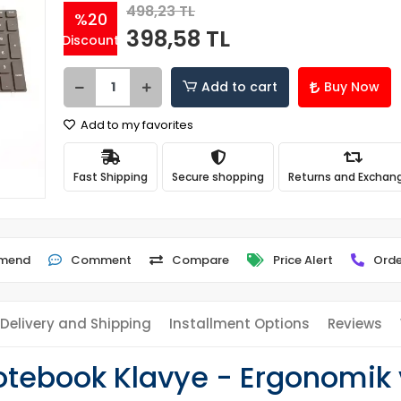
498,23 TL
%20
398,58 TL
Discount
Add to cart
Buy Now
Add to my favorites
Fast Shipping
Secure shopping
Returns and Exchan
mend
Comment
Compare
Price Alert
Orde
Delivery and Shipping
Installment Options
Reviews
otebook Klavye - Ergonomik 