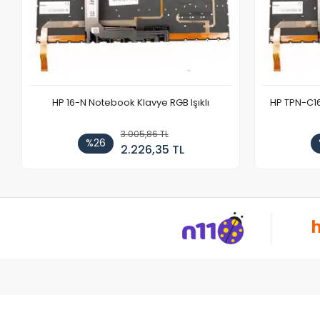
HP 16-N Notebook Klavye RGB Işıklı
HP TPN-C1
3.005,86 TL
%26
2.226,35 TL