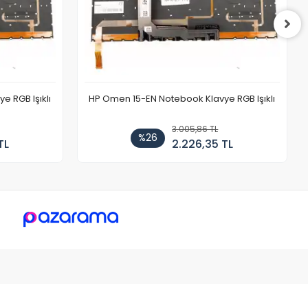
 RGB Işıklı
HP Omen 15-EN Notebook Klavye RGB Işıklı
3.005,86 TL
%26
TL
2.226,35 TL