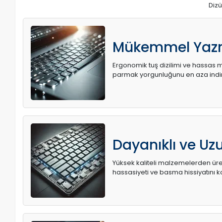
Dizü
Mükemmel Yaz
Ergonomik tuş dizilimi ve hassas me
parmak yorgunluğunu en aza indir
Dayanıklı ve U
Yüksek kaliteli malzemelerden üret
hassasiyeti ve basma hissiyatını k