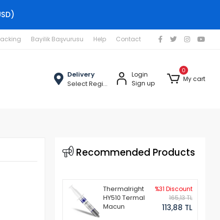
USD)
racking
Bayilik Başvurusu
Help
Contact
0
Delivery
Login
My cart
Select Region
Sign up
Recommended Products
Thermalright
%31 Discount
HY510 Termal
165,13 TL
Macun
113,88 TL