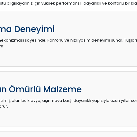
stü bilgisayarınız için yüksek performanslı, dayanıklı ve konforlu bir kl
ma Deneyimi
kanizması sayesinde, konforlu ve hızlı yazım deneyimi sunar. Tuşların d
ir.
zun Ömürlü Malzeme
ilmiş olan bu klavye, aşınmaya karşı dayanıklı yapısıyla uzun yıllar so
orur.