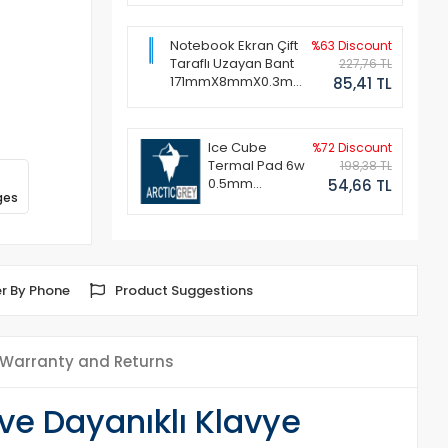
Notebook Ekran Çift
%63 Discount
Taraflı Uzayan Bant
227,76 TL
171mmX8mmX0.3mm
85,41 TL
(1 Set - 2 Adet)
Ice Cube
%72 Discount
Termal Pad 6w
198,38 TL
0.5mm
54,66 TL
ges
50x50mm
r By Phone
Product Suggestions
Warranty and Returns
ve Dayanıklı Klavye