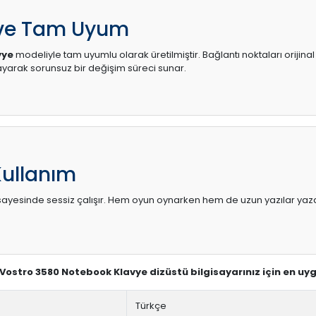
 ve Tam Uyum
vye
modeliyle tam uyumlu olarak üretilmiştir. Bağlantı noktaları orijina
arak sorunsuz bir değişim süreci sunar.
Kullanım
sı sayesinde sessiz çalışır. Hem oyun oynarken hem de uzun yazılar yaza
l Vostro 3580 Notebook Klavye dizüstü bilgisayarınız için en u
Türkçe