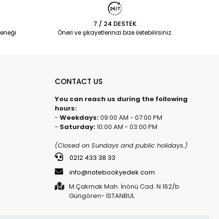
7 / 24 DESTEK
eneği
Öneri ve şikayetlerinizi bize iletebilirsiniz.
CONTACT US
You can reach us during the following
hours:
-
Weekdays:
09:00 AM - 07:00 PM
-
Saturday:
10:00 AM - 03:00 PM
(Closed on Sundays and public holidays.)
0212 433 38 33
info@notebookyedek.com
M.Çakmak Mah. İnönü Cad. N.162/b
Güngören- İSTANBUL