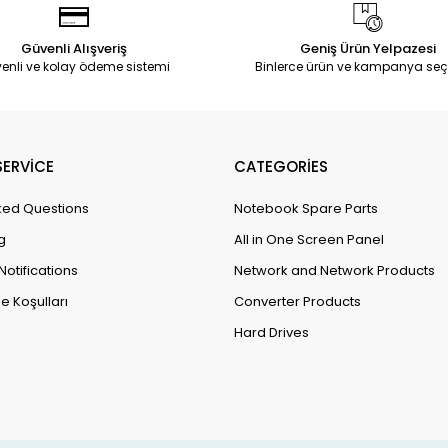
Güvenli Alışveriş
Geniş Ürün Yelpazesi
enli ve kolay ödeme sistemi
Binlerce ürün ve kampanya seç
ERVİCE
CATEGORİES
ked Questions
Notebook Spare Parts
g
All in One Screen Panel
Notifications
Network and Network Products
e Koşulları
Converter Products
Hard Drives