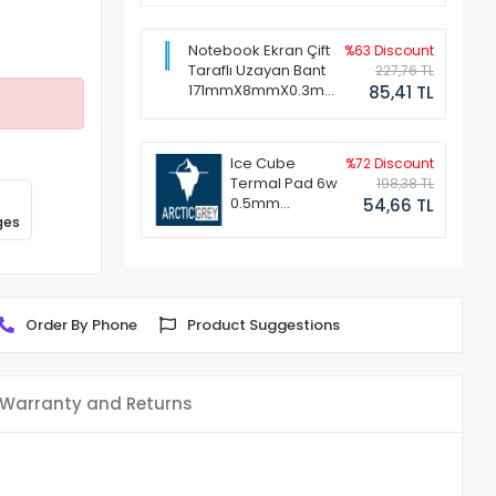
Notebook Ekran Çift
%63 Discount
Taraflı Uzayan Bant
227,76 TL
171mmX8mmX0.3mm
85,41 TL
(1 Set - 2 Adet)
Ice Cube
%72 Discount
Termal Pad 6w
198,38 TL
0.5mm
54,66 TL
ges
50x50mm
Order By Phone
Product Suggestions
Warranty and Returns