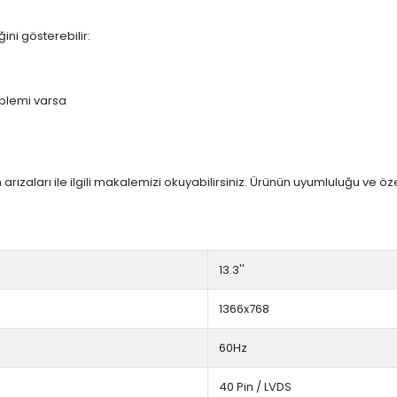
ini gösterebilir:
blemi varsa
arızaları ile ilgili makalemizi okuyabilirsiniz. Ürünün uyumluluğu ve ö
13.3''
1366x768
60Hz
40 Pin / LVDS