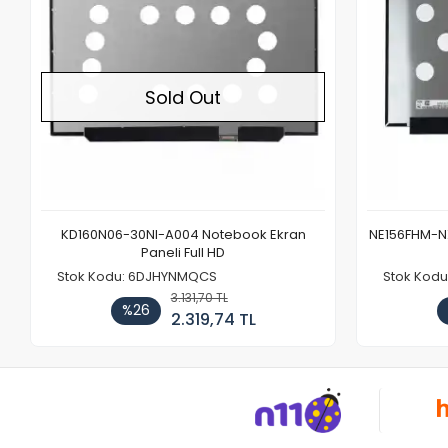
Sold Out
KD160N06-30NI-A004 Notebook Ekran
NE156FHM-NX
Paneli Full HD
Stok Kodu: 6DJHYNMQCS
Stok Kodu
3.131,70 TL
%26
2.319,74 TL