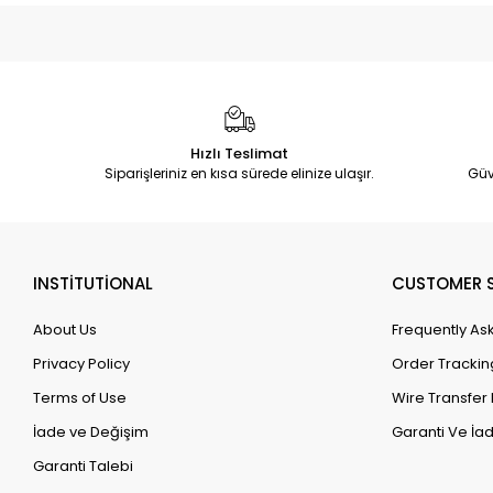
Hızlı Teslimat
Siparişleriniz en kısa sürede elinize ulaşır.
Güv
INSTİTUTİONAL
CUSTOMER S
About Us
Frequently As
Privacy Policy
Order Trackin
Terms of Use
Wire Transfer 
İade ve Değişim
Garanti Ve İad
Garanti Talebi