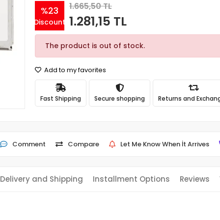
1.665,50 TL
%23
1.281,15 TL
Discount
The product is out of stock.
Add to my favorites
Fast Shipping
Secure shopping
Returns and Exchan
Comment
Compare
Let Me Know When İt Arrives
Delivery and Shipping
Installment Options
Reviews