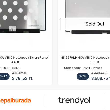
Sold Out
A V18.0 Notebook Ekran Paneli
NE156FHM-NXA V18.0 Notebook 
144Hz
165Hz
: LUCNLF83NF
Stok Kodu: 0NVLEJMYDO
4.115,62 TL
4.448,44 TL
%32
%20
2.781,52 TL
3.558,75 