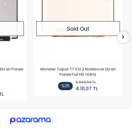
Sold Out
Ekran Paneli
Monster Tulpar T7 V21.2 Notebook Ekran
Paneli Full HD 144Hz
5.549,94 TL
%26
4.111,07 TL
TL