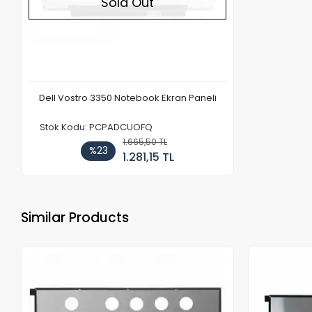
Sold Out
Dell Vostro 3350 Notebook Ekran Paneli
Stok Kodu: PCPADCUOFQ
1.665,50 TL
%23
1.281,15 TL
Similar Products
Out of stock