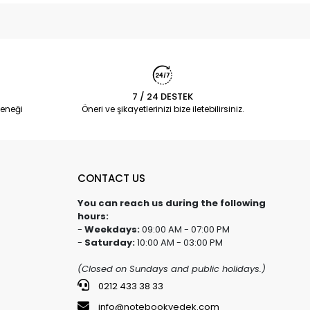
7 / 24 DESTEK
eneği
Öneri ve şikayetlerinizi bize iletebilirsiniz.
CONTACT US
You can reach us during the following
hours:
-
Weekdays:
09:00 AM - 07:00 PM
-
Saturday:
10:00 AM - 03:00 PM
(Closed on Sundays and public holidays.)
0212 433 38 33
info@notebookyedek.com