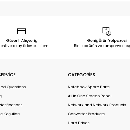
Güvenli Alışveriş
Geniş Ürün Yelpazesi
enli ve kolay ödeme sistemi
Binlerce ürün ve kampanya seç
ERVİCE
CATEGORİES
ked Questions
Notebook Spare Parts
g
All in One Screen Panel
Notifications
Network and Network Products
e Koşulları
Converter Products
Hard Drives