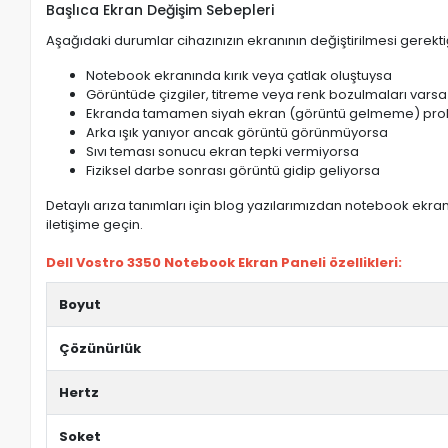
Başlıca Ekran Değişim Sebepleri
Aşağıdaki durumlar cihazınızın ekranının değiştirilmesi gerektiğ
Notebook ekranında kırık veya çatlak oluştuysa
Görüntüde çizgiler, titreme veya renk bozulmaları varsa
Ekranda tamamen siyah ekran (görüntü gelmeme) pro
Arka ışık yanıyor ancak görüntü görünmüyorsa
Sıvı teması sonucu ekran tepki vermiyorsa
Fiziksel darbe sonrası görüntü gidip geliyorsa
Detaylı arıza tanımları için blog yazılarımızdan notebook ekran 
iletişime geçin.
Dell Vostro 3350 Notebook Ekran Paneli özellikleri:
Boyut
Çözünürlük
Hertz
Soket