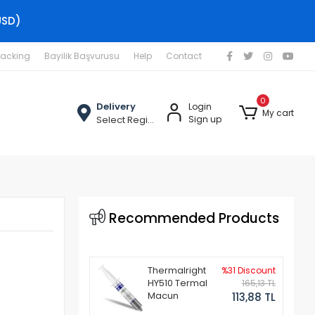
USD)
racking
Bayilik Başvurusu
Help
Contact
0
Delivery
Login
My cart
Select Region
Sign up
i
Recommended Products
Thermalright
%31 Discount
HY510 Termal
165,13 TL
Macun
113,88 TL