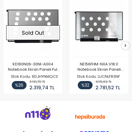
Sold Out
KD160N06-30NI-A004
NE156FHM-NXA V18.0
Notebook Ekran Paneli Full
Notebook Ekran Paneli
HD
144Hz
Stok Kodu: 6DJHYNMQCS
Stok Kodu: LUCNLF83NF
3.131,70 TL
4.115,62 TL
%26
%32
2.319,74 TL
2.781,52 TL