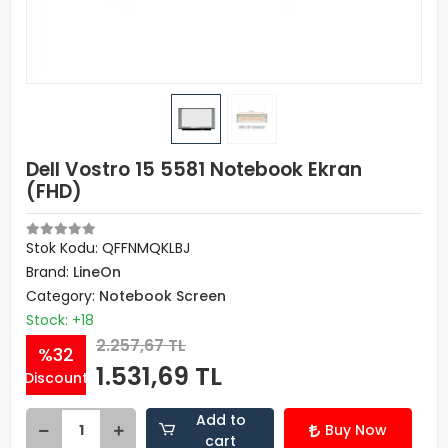
Dell Vostro 15 5581 Notebook Ekran
(FHD)
Stok Kodu: QFFNMQKLBJ
Brand:
LineOn
Category:
Notebook Screen
Stock: +18
2.257,67 TL
%32
1.531,69 TL
Discount
Add to
Buy Now
cart