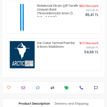
Notebook Ekran Çift Taraflı
%63 Discount
Uzayan Bant
227,76 TL
171mmX8mmX0.3mm (1
85,41 TL
Set - 2 Adet)
Ice Cube Termal Pad 6w
%72 Discount
0.5mm 50x50mm
198,38 TL
54,66 TL
Product Description
Delivery and Shipping