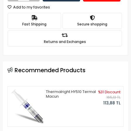
Add to my favorites
Fast Shipping
Secure shopping
Returns and Exchanges
Recommended Products
Thermalright HY510 Termal
%31 Discount
Macun
165,13 TL
113,88 TL