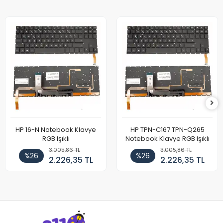
HP 16-N Notebook Klavye
HP TPN-C167 TPN-Q265
RGB Işıklı
Notebook Klavye RGB Işıklı
3.005,86 TL
3.005,86 TL
%26
%26
2.226,35 TL
2.226,35 TL