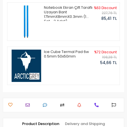
Notebook Ekran Çift Taraflı
%63 Discount
Uzayan Bant
227,76 TL
171mmX8mmX0.3mm (1
85,41 TL
Set - 2 Adet)
Ice Cube Termal Pad 6w
%72 Discount
0.5mm 50x50mm
198,38 TL
54,66 TL
Product Description
Delivery and Shipping