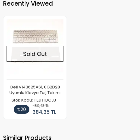
Recently Viewed
Sold Out
Dell V143625AS1, 0G2D28
Uyumlu Klavye Tuş Takımı
Işıklı
Stok Kodu: IFLJHTDOJJ
480,43 TL
%20
384,35 TL
Similar Products