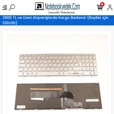
0
2900 TL ve Üzeri Alışverişlerde Kargo Bedava! (Bayiler için
120USD)