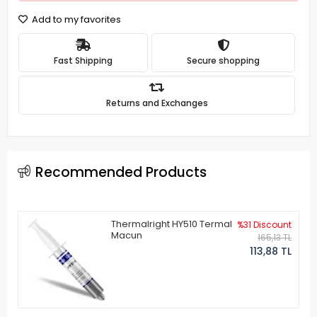
Add to my favorites
Fast Shipping
Secure shopping
Returns and Exchanges
Recommended Products
Thermalright HY510 Termal
%31 Discount
Macun
165,13 TL
113,88 TL