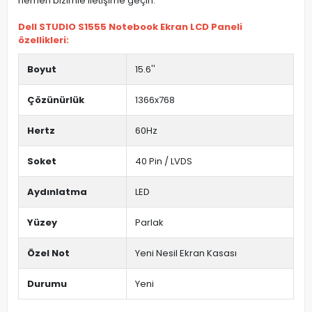
hemen bizimle iletişime geçin.
Dell STUDIO S1555 Notebook Ekran LCD Paneli
özellikleri:
Boyut
15.6''
Çözünürlük
1366x768
Hertz
60Hz
Soket
40 Pin / LVDS
Aydınlatma
LED
Yüzey
Parlak
Özel Not
Yeni Nesil Ekran Kasası
Durumu
Yeni