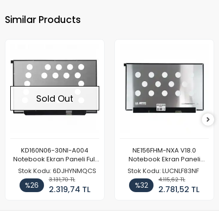
Similar Products
Sold Out
KD160N06-30NI-A004
NE156FHM-NXA V18.0
Notebook Ekran Paneli Full
Notebook Ekran Paneli
HD
144Hz
Stok Kodu: 6DJHYNMQCS
Stok Kodu: LUCNLF83NF
3.131,70 TL
4.115,62 TL
%26
%32
2.319,74 TL
2.781,52 TL