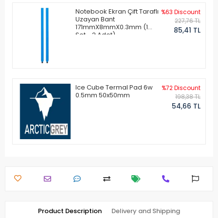
Notebook Ekran Çift Taraflı
%63 Discount
Uzayan Bant
227,76 TL
171mmX8mmX0.3mm (1
85,41 TL
Set - 2 Adet)
Ice Cube Termal Pad 6w
%72 Discount
0.5mm 50x50mm
198,38 TL
54,66 TL
Product Description
Delivery and Shipping