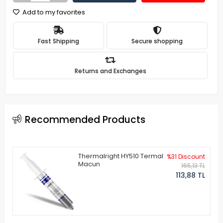
Add to my favorites
Fast Shipping
Secure shopping
Returns and Exchanges
Recommended Products
Thermalright HY510 Termal
%31 Discount
Macun
165,13 TL
113,88 TL