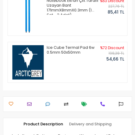
Notebook Ekran Çift Taraflı
%63 Discount
Uzayan Bant
227,76 TL
171mmX8mmX0.3mm (1
85,41 TL
Set - 2 Adet)
Ice Cube Termal Pad 6w
%72 Discount
0.5mm 50x50mm
198,38 TL
54,66 TL
Product Description
Delivery and Shipping