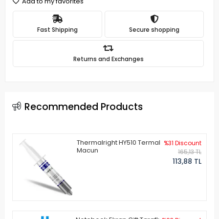
Add to my favorites
Fast Shipping
Secure shopping
Returns and Exchanges
Recommended Products
Thermalright HY510 Termal
%31 Discount
Macun
165,13 TL
113,88 TL