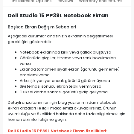
Installment Options
Reviews
Warranty and Returns
Dell Studio 15 PP39L Notebook Ekran
Başlıca Ekran Değişim Sebepleri
Aşağıdaki durumlar cihazınızın ekranının değiştirilmesi
gerektiğini gösterebilir:
Notebook ekranında kırık veya çatlak oluştuysa
Görüntüde çizgiler, titreme veya renk bozulmaları
varsa
Ekranda tamamen siyah ekran (görüntü gelmeme)
problemi varsa
Arka ışık yanıyor ancak görüntü görünmüyorsa
Sıvı teması sonucu ekran tepki vermiyorsa
Fiziksel darbe sonrası görüntü gidip geliyorsa
Detaylı arıza tanımları için blog yazılarımızdan notebook
ekran arızaları ile ilgili makalemizi okuyabilirsiniz. Ürünün
uyumluluğu ve özellikleri hakkında daha fazla bilgi almak için
hemen bizimle iletişime geçin.
Dell Studio 15 PP39L Notebook Ekran özellikleri: