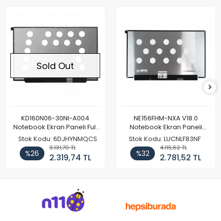
Sold Out
KD160N06-30NI-A004
NE156FHM-NXA V18.0
Notebook Ekran Paneli Full
Notebook Ekran Paneli
HD
144Hz
Stok Kodu: 6DJHYNMQCS
Stok Kodu: LUCNLF83NF
3.131,70 TL
4.115,62 TL
%26
%32
2.319,74 TL
2.781,52 TL