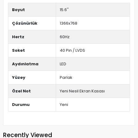
Boyut
15.6''
Çözünürlük
1366x768
Hertz
60Hz
Soket
40 Pin / LVDS
Aydınlatma
LED
Yüzey
Parlak
Özel Not
Yeni Nesil Ekran Kasası
Durumu
Yeni
Recently Viewed