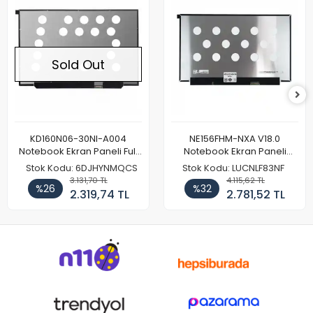
Sold Out
KD160N06-30NI-A004
NE156FHM-NXA V18.0
Notebook Ekran Paneli Full
Notebook Ekran Paneli
HD
144Hz
Stok Kodu: 6DJHYNMQCS
Stok Kodu: LUCNLF83NF
3.131,70 TL
4.115,62 TL
%26
%32
2.319,74 TL
2.781,52 TL