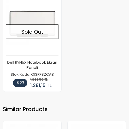
Sold Out
Dell RYN5X Notebook Ekran
Paneli
Stok Kodu: QISRFSZCAB
1.665,50 TL
%23
1.281,15 TL
Similar Products