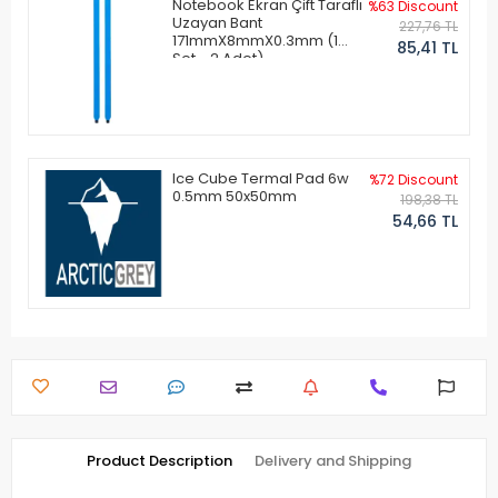
Notebook Ekran Çift Taraflı
%63 Discount
Uzayan Bant
227,76 TL
171mmX8mmX0.3mm (1
85,41 TL
Set - 2 Adet)
Ice Cube Termal Pad 6w
%72 Discount
0.5mm 50x50mm
198,38 TL
54,66 TL
Product Description
Delivery and Shipping