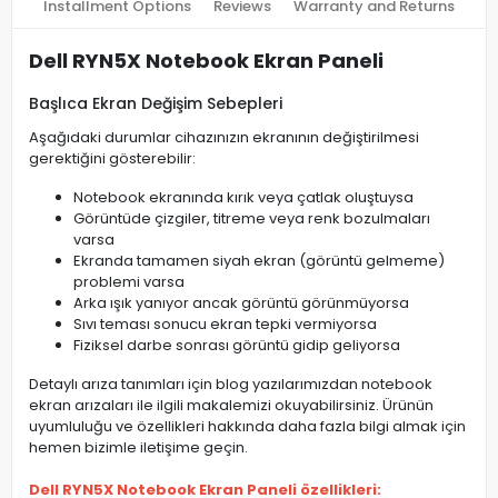
Installment Options
Reviews
Warranty and Returns
Dell RYN5X Notebook Ekran Paneli
Başlıca Ekran Değişim Sebepleri
Aşağıdaki durumlar cihazınızın ekranının değiştirilmesi
gerektiğini gösterebilir:
Notebook ekranında kırık veya çatlak oluştuysa
Görüntüde çizgiler, titreme veya renk bozulmaları
varsa
Ekranda tamamen siyah ekran (görüntü gelmeme)
problemi varsa
Arka ışık yanıyor ancak görüntü görünmüyorsa
Sıvı teması sonucu ekran tepki vermiyorsa
Fiziksel darbe sonrası görüntü gidip geliyorsa
Detaylı arıza tanımları için blog yazılarımızdan notebook
ekran arızaları ile ilgili makalemizi okuyabilirsiniz. Ürünün
uyumluluğu ve özellikleri hakkında daha fazla bilgi almak için
hemen bizimle iletişime geçin.
Dell RYN5X Notebook Ekran Paneli özellikleri: