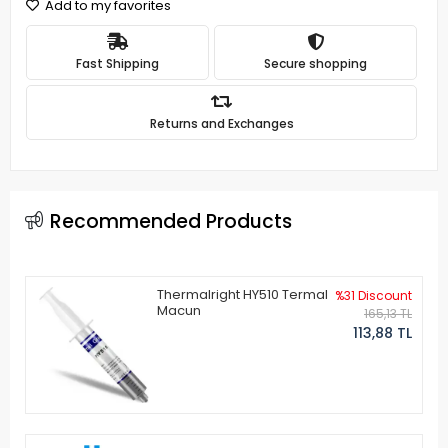
Add to my favorites
Fast Shipping
Secure shopping
Returns and Exchanges
Recommended Products
Thermalright HY510 Termal
%31 Discount
Macun
165,13 TL
113,88 TL