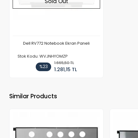
Sold Out
Dell RV772 Notebook Ekran Paneli
Stok Kodu: WVJNHYOMZP
1.665,50 TL
%23
1.281,15 TL
Similar Products
Out of stock