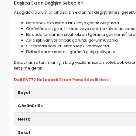
Başlıca Ekran Değişim Sebepleri
Aşağıdaki durumlar cihazınızın ekranının değiştirilmesi gerektiğ
Notebook ekranında kırık veya çatlak oluştuysa
Görüntüde çizgiler, titreme veya renk bozulmaları varsa
Ekranda tamamen siyah ekran (görüntü gelmeme) pro
Arka ışık yanıyor ancak görüntü görünmüyorsa
Sıvı teması sonucu ekran tepki vermiyorsa
Fiziksel darbe sonrası görüntü gidip geliyorsa
Detaylı arıza tanımları için blog yazılarımızdan notebook ekran 
iletişime geçin.
Dell RV772 Notebook Ekran Paneli özellikleri:
Boyut
Çözünürlük
Hertz
Soket