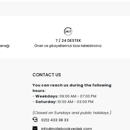
7 / 24 DESTEK
eneği
Öneri ve şikayetlerinizi bize iletebilirsiniz.
CONTACT US
You can reach us during the following
hours:
-
Weekdays:
09:00 AM - 07:00 PM
-
Saturday:
10:00 AM - 03:00 PM
(Closed on Sundays and public holidays.)
0212 433 38 33
info@notebookyedek.com