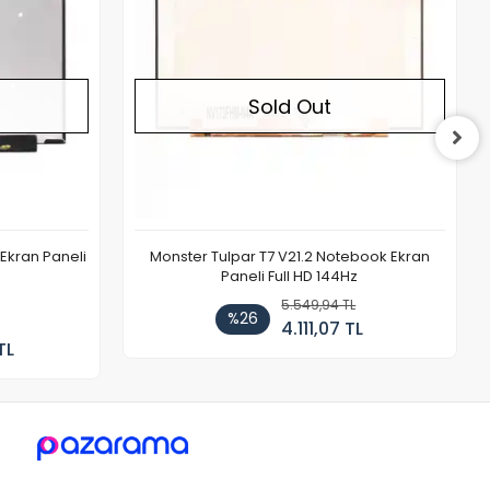
Sold Out
Ekran Paneli
Monster Tulpar T7 V21.2 Notebook Ekran
Paneli Full HD 144Hz
5.549,94 TL
%26
4.111,07 TL
TL