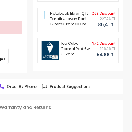
Notebook Ekran Çift
%63 Discount
Taraflı Uzayan Bant
227,76 TL
171mmX8mmX0.3mm
85,41 TL
(1 Set - 2 Adet)
Ice Cube
%72 Discount
Termal Pad 6w
198,38 TL
0.5mm
54,66 TL
ges
50x50mm
Order By Phone
Product Suggestions
Warranty and Returns