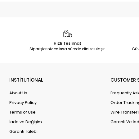
Hızlı Teslimat
Siparişleriniz en kısa sürede elinize ulaşır.
Güv
INSTİTUTİONAL
CUSTOMER S
About Us
Frequently As
Privacy Policy
Order Trackin
Terms of Use
Wire Transfer 
İade ve Değişim
Garanti Ve İad
Garanti Talebi