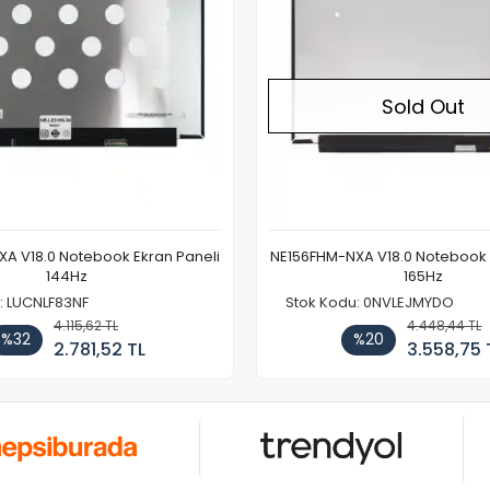
Sold Out
A V18.0 Notebook Ekran Paneli
NE156FHM-NXA V18.0 Notebook 
144Hz
165Hz
: LUCNLF83NF
Stok Kodu: 0NVLEJMYDO
4.115,62 TL
4.448,44 TL
%32
%20
2.781,52 TL
3.558,75 