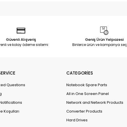
Güvenli Alışveriş
Geniş Ürün Yelpazesi
enli ve kolay ödeme sistemi
Binlerce ürün ve kampanya seç
ERVİCE
CATEGORİES
ked Questions
Notebook Spare Parts
g
All in One Screen Panel
Notifications
Network and Network Products
e Koşulları
Converter Products
Hard Drives