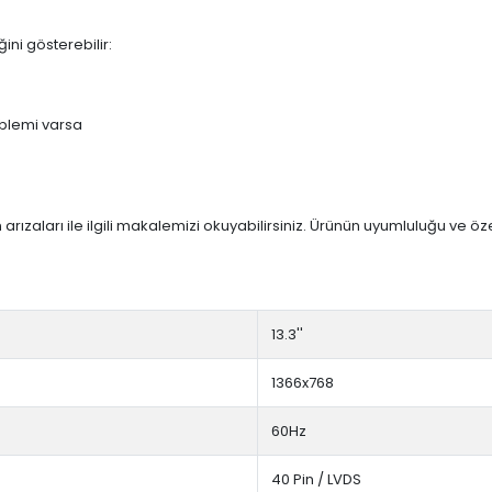
ini gösterebilir:
blemi varsa
arızaları ile ilgili makalemizi okuyabilirsiniz. Ürünün uyumluluğu ve ö
13.3''
1366x768
60Hz
40 Pin / LVDS