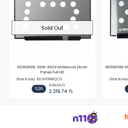
Sold Out
KD160N06-30NI-A004 Notebook Ekran
NE156FHM-NX
Paneli Full HD
Stok Kodu: 6DJHYNMQCS
Stok Kodu
3.131,70 TL
%26
2.319,74 TL