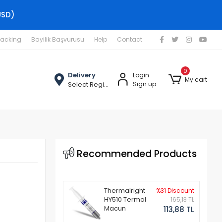
USD)
racking
Bayilik Başvurusu
Help
Contact
0
Delivery
Login
My cart
Select Region
Sign up
Recommended Products
Thermalright
%31 Discount
HY510 Termal
165,13 TL
Macun
113,88 TL