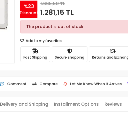
1.665,50 TL
%23
1.281,15 TL
Discount
The product is out of stock.
Add to my favorites
Fast Shipping
Secure shopping
Returns and Exchan
Comment
Compare
Let Me Know When İt Arrives
Delivery and Shipping
Installment Options
Reviews