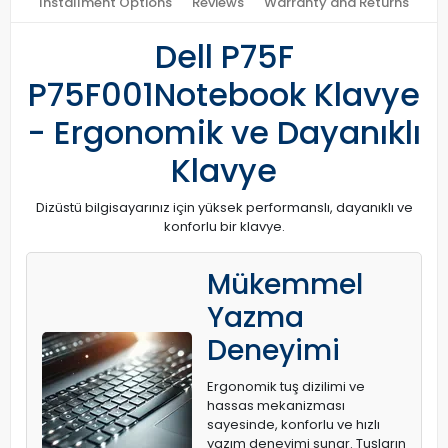
Installment Options
Reviews
Warranty and Returns
Dell P75F
P75F001Notebook Klavye
- Ergonomik ve Dayanıklı
Klavye
Dizüstü bilgisayarınız için yüksek performanslı, dayanıklı ve
konforlu bir klavye.
Mükemmel
Yazma
Deneyimi
Ergonomik tuş dizilimi ve
hassas mekanizması
sayesinde, konforlu ve hızlı
yazım deneyimi sunar. Tuşların