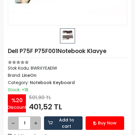
Dell P75F P75F001Notebook Klavye
Stok Kodu: BWRXYEAEIW
Brand:
LineOn
Category:
Notebook Keyboard
Stock: +18
501,90 TL
%20
401,52 TL
Discount
Add to
Buy Now
cart