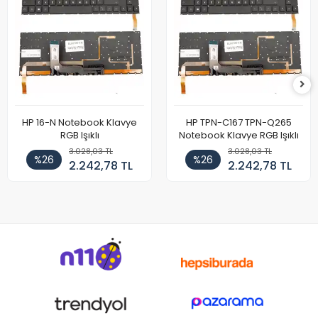
HP 16-N Notebook Klavye
HP TPN-C167 TPN-Q265
RGB Işıklı
Notebook Klavye RGB Işıklı
3.028,03 TL
3.028,03 TL
%26
%26
2.242,78 TL
2.242,78 TL