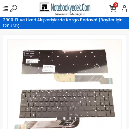
0
2900 TL ve Üzeri Alışverişlerde Kargo Bedava! (Bayiler için
120USD)