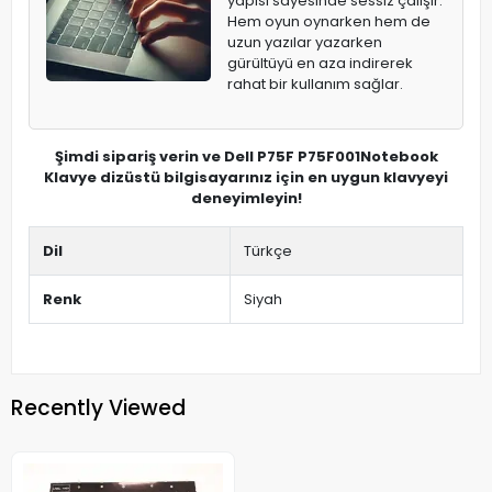
yapısı sayesinde sessiz çalışır.
Hem oyun oynarken hem de
uzun yazılar yazarken
gürültüyü en aza indirerek
rahat bir kullanım sağlar.
Şimdi sipariş verin ve Dell P75F P75F001Notebook
Klavye dizüstü bilgisayarınız için en uygun klavyeyi
deneyimleyin!
Dil
Türkçe
Renk
Siyah
Recently Viewed