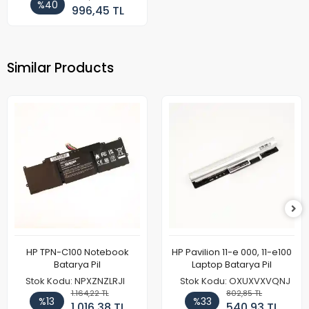
%40
996,45 TL
Similar Products
HP TPN-C100 Notebook
HP Pavilion 11-e 000, 11-e100
Batarya Pil
Laptop Batarya Pil
Stok Kodu: NPXZNZLRJI
Stok Kodu: OXUXVXVQNJ
1.164,22 TL
802,85 TL
%13
%33
1.016,38 TL
540,93 TL