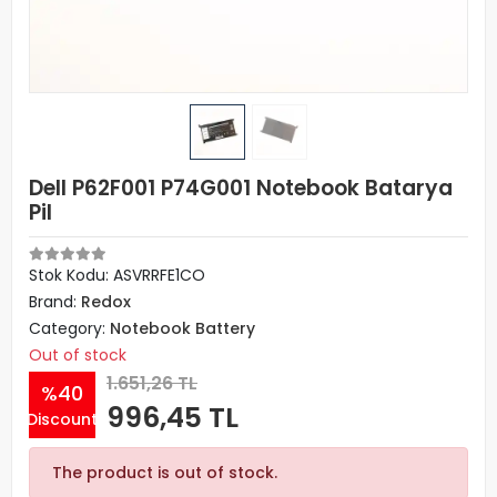
Dell P62F001 P74G001 Notebook Batarya
Pil
Stok Kodu: ASVRRFE1CO
Brand:
Redox
Category:
Notebook Battery
Out of stock
1.651,26 TL
%40
996,45 TL
Discount
The product is out of stock.