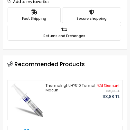
Add to my favorites
Fast Shipping
Secure shopping
Returns and Exchanges
Recommended Products
Thermalright HY510 Termal
%31 Discount
Macun
165,13 TL
113,88 TL