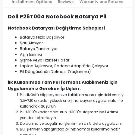
Installment Options
Reviews
Warranty and Returns
Dell P26T004 Notebook Batarya Pil
Notebook Bataryası Değiştirme Sebepleri
Batarya Hızla Boşalıyor
Şarj Almıyor
Batarya Tanınmıyor
Aşırı Isınma
Şişme veya Fiziksel Hasar
Laptop Açılmıyor, Sadece Adaptörle Çalışıyor
Pil Döngüsünün Dolması (Yaşlanma)
İlk Kullanımda Tam Performans Alabilmeniz için
Uygulamanız Gereken İp Uçları :
Pili dizüstü bilgisayarınıza taktıktan sonra içindeki enerjiyi
%5-%10'a kadar yüksek enerji harcayan uygulamalar ile
kullanarak düşürün.
Pili %100'e kadar doldurun , %100'e ulaşmaz ise 1.Adımı
yeniden tekrarlaryın .
Doldurma ve boşaltma işlemini en az 5 defa uygulayın.
Bu işlemleri yaptığınızda piliniz normal kullanıma hazır
demektir.