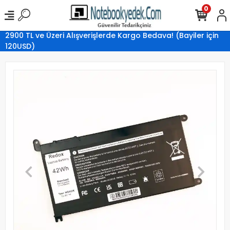
0
2900 TL ve Üzeri Alışverişlerde Kargo Bedava! (Bayiler için
120USD)