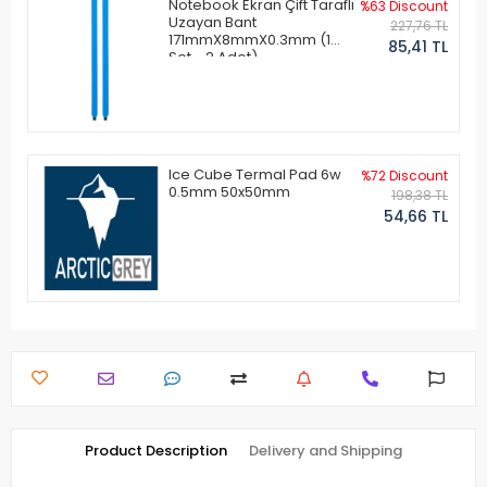
Notebook Ekran Çift Taraflı
%63 Discount
Uzayan Bant
227,76 TL
171mmX8mmX0.3mm (1
85,41 TL
Set - 2 Adet)
Ice Cube Termal Pad 6w
%72 Discount
0.5mm 50x50mm
198,38 TL
54,66 TL
Product Description
Delivery and Shipping