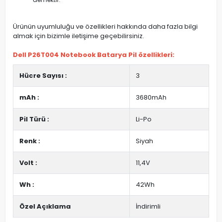
Ürünün uyumluluğu ve özellikleri hakkında daha fazla bilgi
almak için bizimle iletişime geçebilirsiniz.
Dell P26T004 Notebook Batarya Pil özellikleri:
Hücre Sayısı :
3
mAh :
3680mAh
Pil Türü :
Li-Po
Renk :
Siyah
Volt :
11,4V
Wh :
42Wh
Özel Açıklama
İndirimli