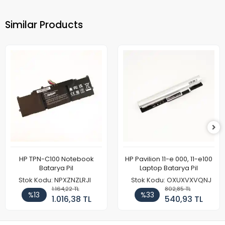
Similar Products
HP TPN-C100 Notebook
HP Pavilion 11-e 000, 11-e100
Batarya Pil
Laptop Batarya Pil
Stok Kodu: NPXZNZLRJI
Stok Kodu: OXUXVXVQNJ
1.164,22 TL
802,85 TL
%13
%33
1.016,38 TL
540,93 TL