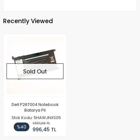
Recently Viewed
Sold Out
Dell P26T004 Notebook
Batarya Pil
Stok Kodu: 5HAWJNXS05
1.651,26 TL
%40
996,45 TL