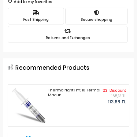
Add to my favorites
Fast Shipping
Secure shopping
Returns and Exchanges
Recommended Products
Thermalright HY510 Termal
%31 Discount
Macun
165,13 TL
113,88 TL