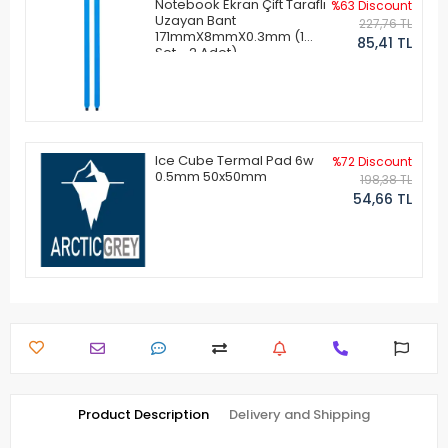
Notebook Ekran Çift Taraflı
%63 Discount
Uzayan Bant
227,76 TL
171mmX8mmX0.3mm (1
85,41 TL
Set - 2 Adet)
Ice Cube Termal Pad 6w
%72 Discount
0.5mm 50x50mm
198,38 TL
54,66 TL
Product Description
Delivery and Shipping