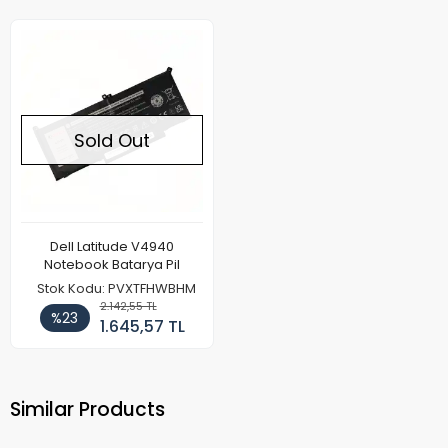
Sold Out
Dell Latitude V4940
Notebook Batarya Pil
Stok Kodu: PVXTFHWBHM
2.142,55 TL
%23
1.645,57 TL
Similar Products