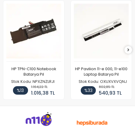
HP TPN-C100 Notebook
HP Pavilion 11-e 000, 11-e100
Batarya Pil
Laptop Batarya Pil
Stok Kodu: NPXZNZLRJI
Stok Kodu: OXUXVXVQNJ
1.164,22 TL
802,85 TL
%13
%33
1.016,38 TL
540,93 TL