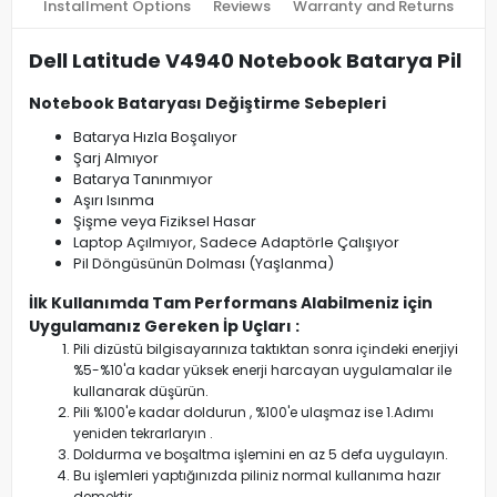
Installment Options
Reviews
Warranty and Returns
Dell Latitude V4940 Notebook Batarya Pil
Notebook Bataryası Değiştirme Sebepleri
Batarya Hızla Boşalıyor
Şarj Almıyor
Batarya Tanınmıyor
Aşırı Isınma
Şişme veya Fiziksel Hasar
Laptop Açılmıyor, Sadece Adaptörle Çalışıyor
Pil Döngüsünün Dolması (Yaşlanma)
İlk Kullanımda Tam Performans Alabilmeniz için
Uygulamanız Gereken İp Uçları :
Pili dizüstü bilgisayarınıza taktıktan sonra içindeki enerjiyi
%5-%10'a kadar yüksek enerji harcayan uygulamalar ile
kullanarak düşürün.
Pili %100'e kadar doldurun , %100'e ulaşmaz ise 1.Adımı
yeniden tekrarlaryın .
Doldurma ve boşaltma işlemini en az 5 defa uygulayın.
Bu işlemleri yaptığınızda piliniz normal kullanıma hazır
demektir.