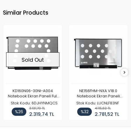
Similar Products
Sold Out
KD160N06-30NI-A004
NE156FHM-NXA V18.0
Notebook Ekran Paneli Full
Notebook Ekran Paneli
HD
144Hz
Stok Kodu: 6DJHYNMQCS
Stok Kodu: LUCNLF83NF
3.131,70 TL
4.115,62 TL
%26
%32
2.319,74 TL
2.781,52 TL