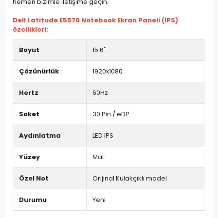
hemen bizimle iletişime geçin.
Dell Latitude E5570 Notebook Ekran Paneli (IPS)
özellikleri:
Boyut
15.6''
Çözünürlük
1920x1080
Hertz
60Hz
Soket
30 Pin / eDP
Aydınlatma
LED IPS
Yüzey
Mat
Özel Not
Orijinal Kulakçıklı model
Durumu
Yeni