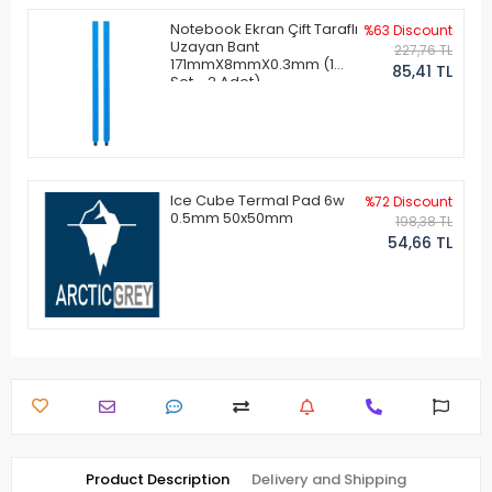
Notebook Ekran Çift Taraflı
%63 Discount
Uzayan Bant
227,76 TL
171mmX8mmX0.3mm (1
85,41 TL
Set - 2 Adet)
Ice Cube Termal Pad 6w
%72 Discount
0.5mm 50x50mm
198,38 TL
54,66 TL
Product Description
Delivery and Shipping