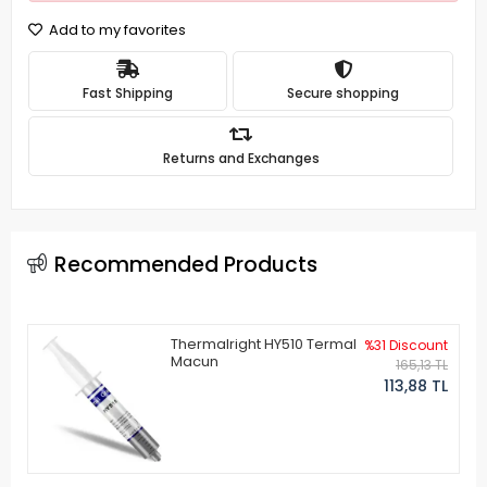
Add to my favorites
Fast Shipping
Secure shopping
Returns and Exchanges
Recommended Products
Thermalright HY510 Termal
%31 Discount
Macun
165,13 TL
113,88 TL