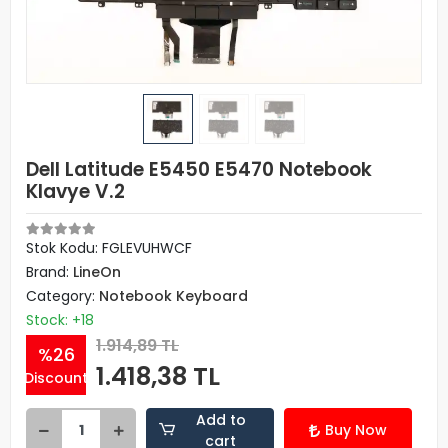
Dell Latitude E5450 E5470 Notebook
Klavye V.2
Stok Kodu: FGLEVUHWCF
Brand:
LineOn
Category:
Notebook Keyboard
Stock: +18
1.914,89 TL
%26
1.418,38 TL
Discount
Add to
Buy Now
cart