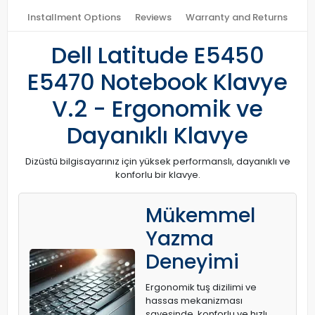
Installment Options
Reviews
Warranty and Returns
Dell Latitude E5450
E5470 Notebook Klavye
V.2 - Ergonomik ve
Dayanıklı Klavye
Dizüstü bilgisayarınız için yüksek performanslı, dayanıklı ve
konforlu bir klavye.
Mükemmel
Yazma
Deneyimi
Ergonomik tuş dizilimi ve
hassas mekanizması
sayesinde, konforlu ve hızlı