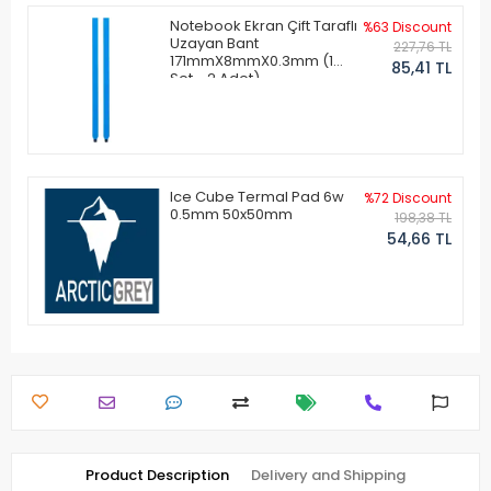
Notebook Ekran Çift Taraflı
%63 Discount
Uzayan Bant
227,76 TL
171mmX8mmX0.3mm (1
85,41 TL
Set - 2 Adet)
Ice Cube Termal Pad 6w
%72 Discount
0.5mm 50x50mm
198,38 TL
54,66 TL
Product Description
Delivery and Shipping