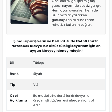
Özel olarak geliştirilmiş tuş
yapısı sayesinde sessiz çalışır.
Hem oyun oynarken hem de
uzun yazılar yazarken
gürültüyü en aza indirerek
rahat bir kullanım sağlar.
Şimdi sipariş verin ve Dell Latitude E5450 E5470
Notebook Klavye V.2 dizüstü bilgisayarınız için en
uygun klavyeyi deneyimleyin!
Dil
Türkçe
Renk
Siyah
Tip
V.2
Özel
Bu model cihazlar 2 farklı klavye ile
Açıklama
üretilmiştir. Lütfen resimlerden kontrol
edin.