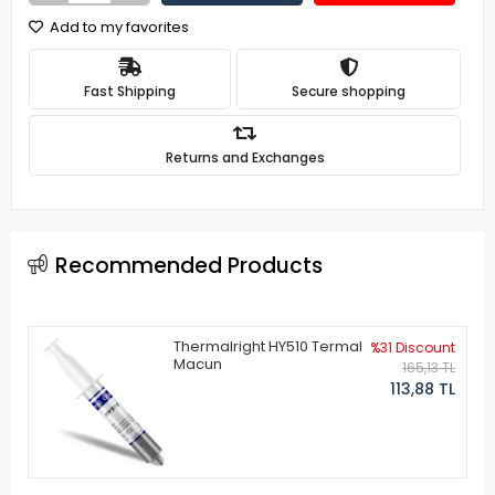
Add to my favorites
Fast Shipping
Secure shopping
Returns and Exchanges
Recommended Products
Thermalright HY510 Termal
%31 Discount
Macun
165,13 TL
113,88 TL