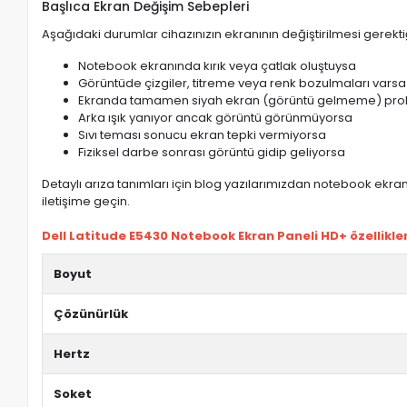
Başlıca Ekran Değişim Sebepleri
Aşağıdaki durumlar cihazınızın ekranının değiştirilmesi gerektiğ
Notebook ekranında kırık veya çatlak oluştuysa
Görüntüde çizgiler, titreme veya renk bozulmaları varsa
Ekranda tamamen siyah ekran (görüntü gelmeme) pro
Arka ışık yanıyor ancak görüntü görünmüyorsa
Sıvı teması sonucu ekran tepki vermiyorsa
Fiziksel darbe sonrası görüntü gidip geliyorsa
Detaylı arıza tanımları için blog yazılarımızdan notebook ekran 
iletişime geçin.
Dell Latitude E5430 Notebook Ekran Paneli HD+ özellikler
Boyut
Çözünürlük
Hertz
Soket