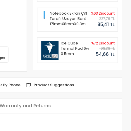
Notebook Ekran Çift
%63 Discount
Taraflı Uzayan Bant
227,76 TL
171mmX8mmX0.3mm
85,41 TL
(1 Set - 2 Adet)
Ice Cube
%72 Discount
Termal Pad 6w
198,38 TL
0.5mm
54,66 TL
ges
50x50mm
r By Phone
Product Suggestions
Warranty and Returns