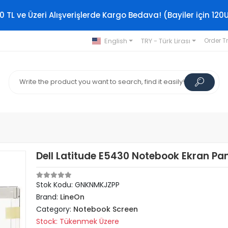
0 TL ve Üzeri Alışverişlerde Kargo Bedava! (Bayiler için 120
English
TRY - Türk Lirası
Order T
Dell Latitude E5430 Notebook Ekran Pa
Stok Kodu: GNKNMKJZPP
Brand:
LineOn
Category:
Notebook Screen
Stock: Tükenmek Üzere