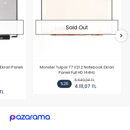
Sold Out
Ekran Paneli
Monster Tulpar T7 V21.2 Notebook Ekran
Paneli Full HD 144Hz
5.549,94 TL
%26
4.111,07 TL
TL