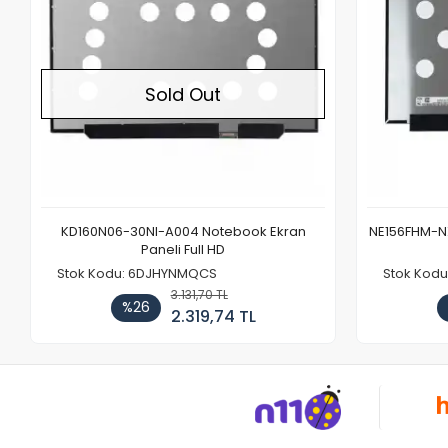
Sold Out
KD160N06-30NI-A004 Notebook Ekran
NE156FHM-NX
Paneli Full HD
Stok Kodu: 6DJHYNMQCS
Stok Kodu
3.131,70 TL
%26
2.319,74 TL