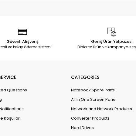
Güvenli Alışveriş
Geniş Ürün Yelpazesi
enli ve kolay ödeme sistemi
Binlerce ürün ve kampanya seç
ERVİCE
CATEGORİES
ked Questions
Notebook Spare Parts
g
All in One Screen Panel
Notifications
Network and Network Products
e Koşulları
Converter Products
Hard Drives