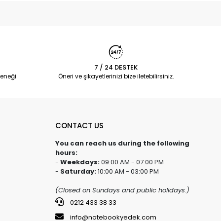
7 / 24 DESTEK
eneği
Öneri ve şikayetlerinizi bize iletebilirsiniz.
CONTACT US
You can reach us during the following
hours:
-
Weekdays:
09:00 AM - 07:00 PM
-
Saturday:
10:00 AM - 03:00 PM
(Closed on Sundays and public holidays.)
0212 433 38 33
info@notebookyedek.com