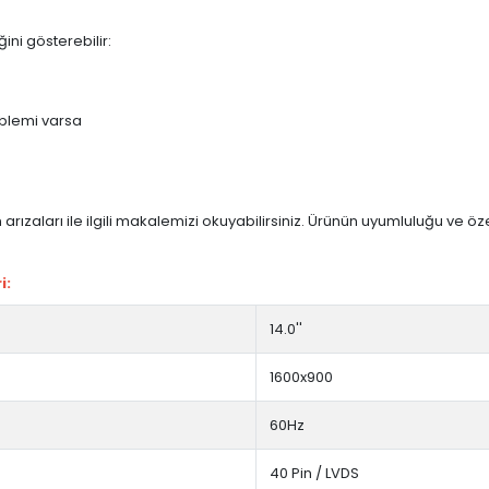
ini gösterebilir:
blemi varsa
arızaları ile ilgili makalemizi okuyabilirsiniz. Ürünün uyumluluğu ve ö
i:
14.0''
1600x900
60Hz
40 Pin / LVDS