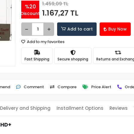
1.459,09 TL
%20
1.167,27 TL
Discount
Add to cart
Buy Now
Add to my favorites
Fast Shipping
Secure shopping
Returns and Exchan
mend
Comment
Compare
Price Alert
Orde
Delivery and Shipping
Installment Options
Reviews
 HD+