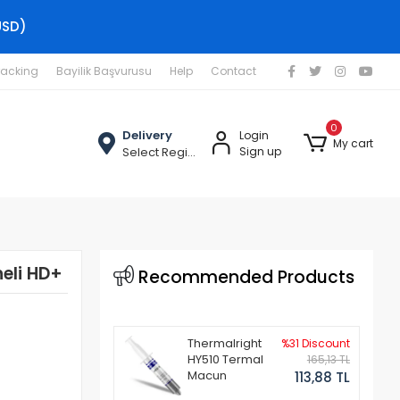
USD)
racking
Bayilik Başvurusu
Help
Contact
0
Delivery
Login
My cart
Select Region
Sign up
neli HD+
Recommended Products
Thermalright
%31 Discount
HY510 Termal
165,13 TL
Macun
113,88 TL