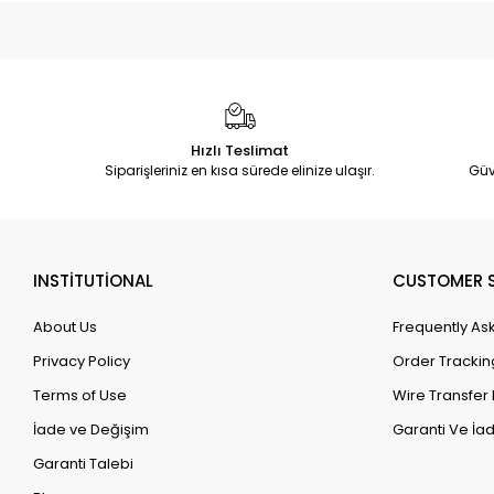
Hızlı Teslimat
Siparişleriniz en kısa sürede elinize ulaşır.
Güv
INSTİTUTİONAL
CUSTOMER S
About Us
Frequently As
Privacy Policy
Order Trackin
Terms of Use
Wire Transfer 
İade ve Değişim
Garanti Ve İad
Garanti Talebi