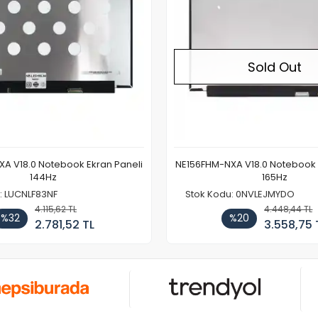
Sold Out
A V18.0 Notebook Ekran Paneli
NE156FHM-NXA V18.0 Notebook 
144Hz
165Hz
: LUCNLF83NF
Stok Kodu: 0NVLEJMYDO
4.115,62 TL
4.448,44 TL
%32
%20
2.781,52 TL
3.558,75 