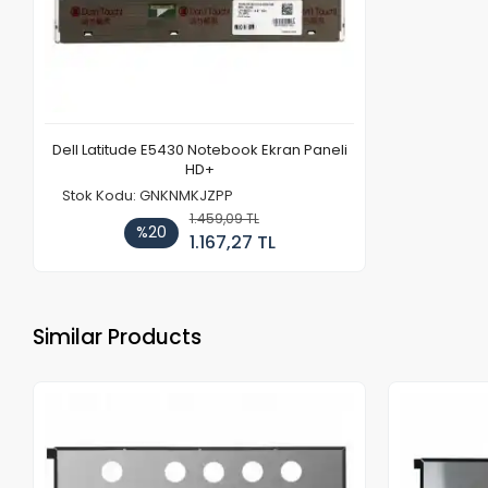
Dell Latitude E5430 Notebook Ekran Paneli
HD+
Stok Kodu: GNKNMKJZPP
1.459,09 TL
%20
1.167,27 TL
Similar Products
Out of stock