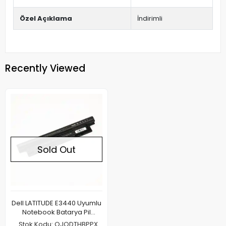
Özel Açıklama
İndirimli
Recently Viewed
Sold Out
Dell LATITUDE E3440 Uyumlu
Notebook Batarya Pil
4400mAh
Stok Kodu: OJODTHBPPX