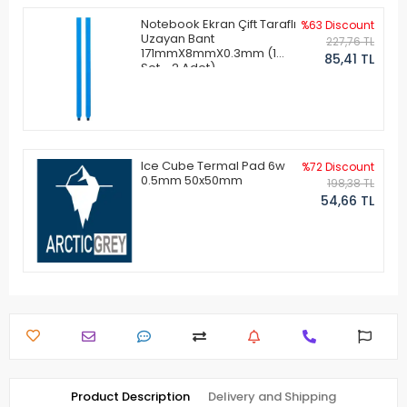
Notebook Ekran Çift Taraflı
%63 Discount
Uzayan Bant
227,76 TL
171mmX8mmX0.3mm (1
85,41 TL
Set - 2 Adet)
Ice Cube Termal Pad 6w
%72 Discount
0.5mm 50x50mm
198,38 TL
54,66 TL
Product Description
Delivery and Shipping