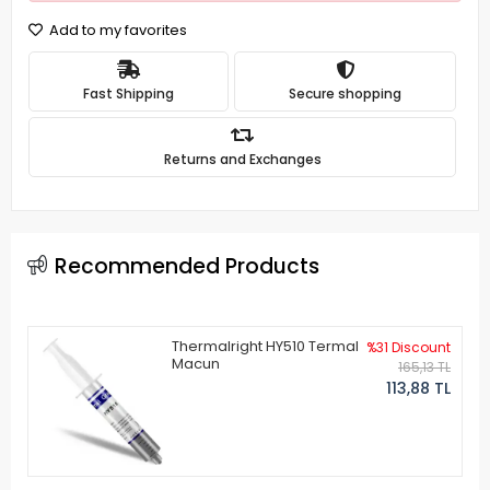
Add to my favorites
Fast Shipping
Secure shopping
Returns and Exchanges
Recommended Products
Thermalright HY510 Termal
%31 Discount
Macun
165,13 TL
113,88 TL