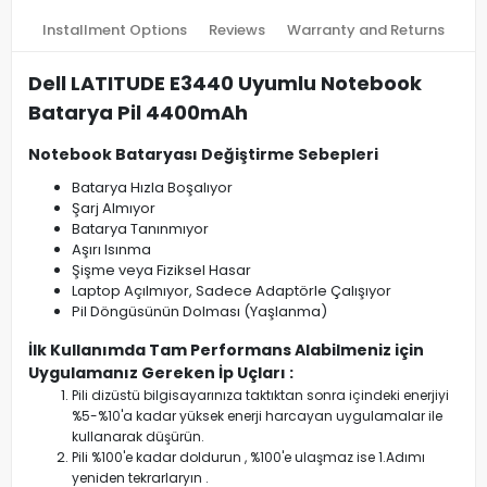
Installment Options
Reviews
Warranty and Returns
Dell LATITUDE E3440 Uyumlu Notebook
Batarya Pil 4400mAh
Notebook Bataryası Değiştirme Sebepleri
Batarya Hızla Boşalıyor
Şarj Almıyor
Batarya Tanınmıyor
Aşırı Isınma
Şişme veya Fiziksel Hasar
Laptop Açılmıyor, Sadece Adaptörle Çalışıyor
Pil Döngüsünün Dolması (Yaşlanma)
İlk Kullanımda Tam Performans Alabilmeniz için
Uygulamanız Gereken İp Uçları :
Pili dizüstü bilgisayarınıza taktıktan sonra içindeki enerjiyi
%5-%10'a kadar yüksek enerji harcayan uygulamalar ile
kullanarak düşürün.
Pili %100'e kadar doldurun , %100'e ulaşmaz ise 1.Adımı
yeniden tekrarlaryın .