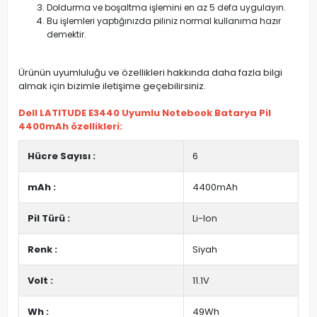
Doldurma ve boşaltma işlemini en az 5 defa uygulayın.
Bu işlemleri yaptığınızda piliniz normal kullanıma hazır
demektir.
Ürünün uyumluluğu ve özellikleri hakkında daha fazla bilgi
almak için bizimle iletişime geçebilirsiniz.
Dell LATITUDE E3440 Uyumlu Notebook Batarya Pil
4400mAh özellikleri:
Hücre Sayısı :
6
mAh :
4400mAh
Pil Türü :
Li-Ion
Renk :
Siyah
Volt :
11.1V
Wh :
49Wh