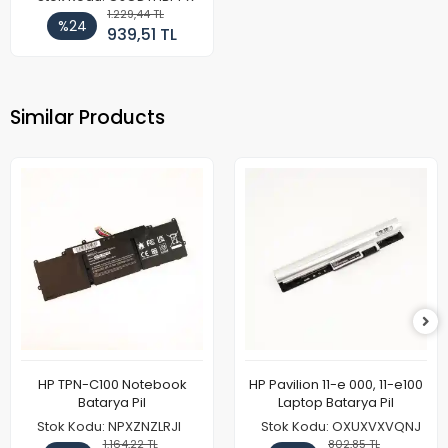
1.229,44 TL
%24
939,51 TL
Similar Products
HP TPN-C100 Notebook
HP Pavilion 11-e 000, 11-e100
Batarya Pil
Laptop Batarya Pil
Stok Kodu: NPXZNZLRJI
Stok Kodu: OXUXVXVQNJ
1.164,22 TL
802,85 TL