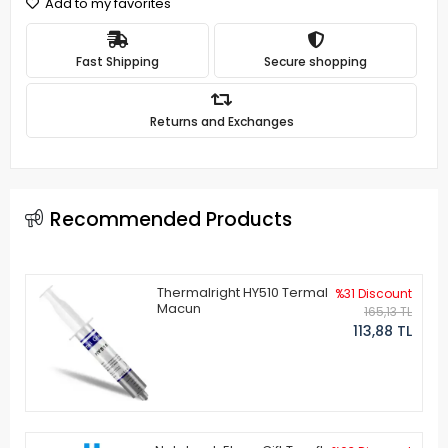
Add to my favorites
Fast Shipping
Secure shopping
Returns and Exchanges
Recommended Products
Thermalright HY510 Termal
%31 Discount
Macun
165,13 TL
113,88 TL