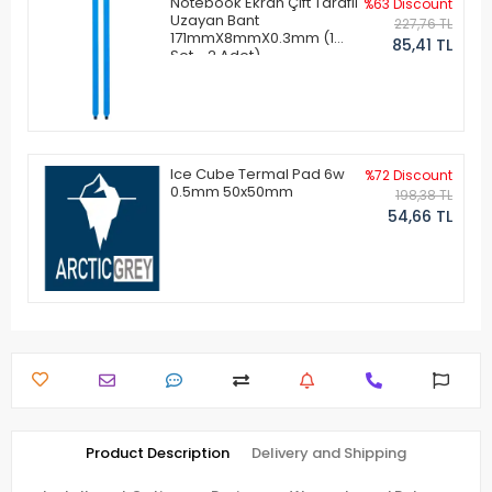
Notebook Ekran Çift Taraflı
%63 Discount
Uzayan Bant
227,76 TL
171mmX8mmX0.3mm (1
85,41 TL
Set - 2 Adet)
Ice Cube Termal Pad 6w
%72 Discount
0.5mm 50x50mm
198,38 TL
54,66 TL
Product Description
Delivery and Shipping