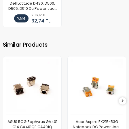
Dell Latitude D430, D500,
D505, D510 Dc Power Jack
Soket
206,12 TL
%84
32,74 TL
Similar Products
ASUS ROG Zephyrus GA401
Acer Aspire EX215-53G
G14 GA401QE GA401Q
Notebook DC Power Jack