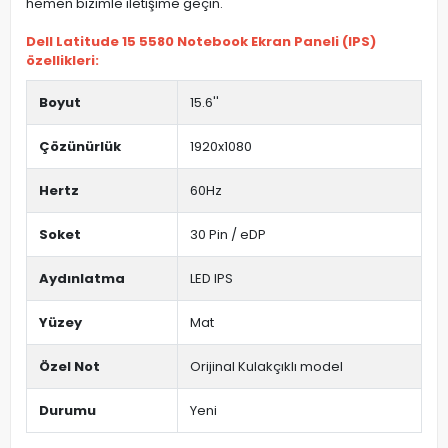
hemen bizimle iletişime geçin.
Dell Latitude 15 5580 Notebook Ekran Paneli (IPS)
özellikleri:
Boyut
15.6''
Çözünürlük
1920x1080
Hertz
60Hz
Soket
30 Pin / eDP
Aydınlatma
LED IPS
Yüzey
Mat
Özel Not
Orijinal Kulakçıklı model
Durumu
Yeni