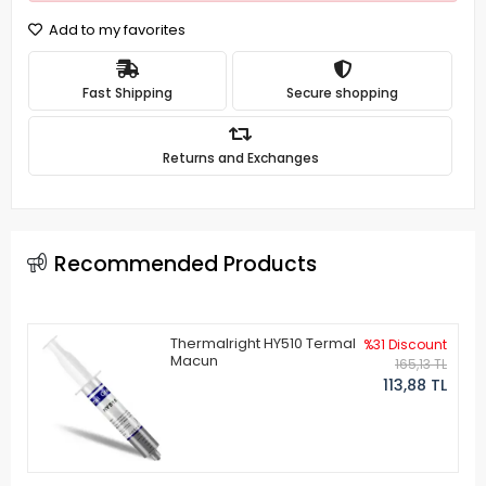
Add to my favorites
Fast Shipping
Secure shopping
Returns and Exchanges
Recommended Products
Thermalright HY510 Termal
%31 Discount
Macun
165,13 TL
113,88 TL