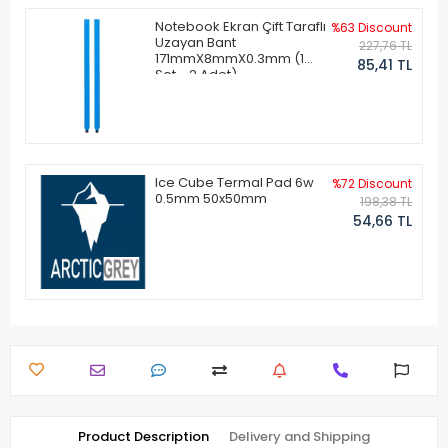
Notebook Ekran Çift Taraflı
%63 Discount
Uzayan Bant
227,76 TL
171mmX8mmX0.3mm (1
85,41 TL
Set - 2 Adet)
Ice Cube Termal Pad 6w
%72 Discount
0.5mm 50x50mm
198,38 TL
54,66 TL
Product Description
Delivery and Shipping