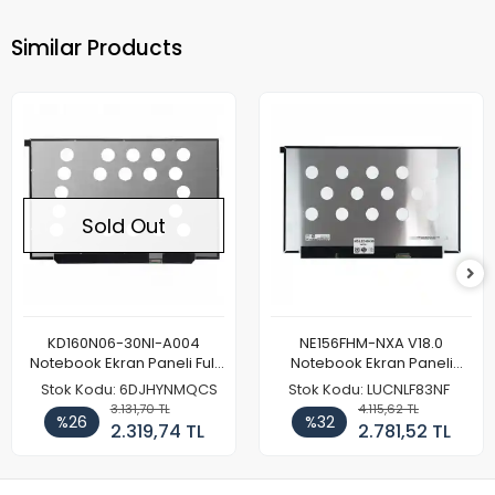
Similar Products
Sold Out
KD160N06-30NI-A004
NE156FHM-NXA V18.0
Notebook Ekran Paneli Full
Notebook Ekran Paneli
HD
144Hz
Stok Kodu: 6DJHYNMQCS
Stok Kodu: LUCNLF83NF
3.131,70 TL
4.115,62 TL
%26
%32
2.319,74 TL
2.781,52 TL