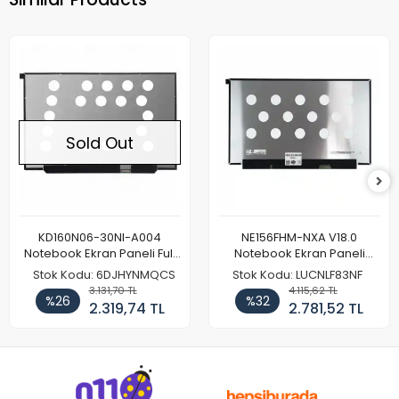
Sold Out
KD160N06-30NI-A004
NE156FHM-NXA V18.0
Notebook Ekran Paneli Full
Notebook Ekran Paneli
HD
144Hz
Stok Kodu: 6DJHYNMQCS
Stok Kodu: LUCNLF83NF
3.131,70 TL
4.115,62 TL
%26
%32
2.319,74 TL
2.781,52 TL