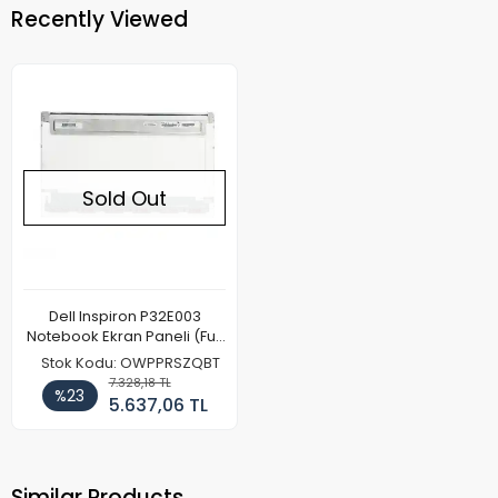
Recently Viewed
Sold Out
Dell Inspiron P32E003
Notebook Ekran Paneli (Full
HD)
Stok Kodu: OWPPRSZQBT
7.328,18 TL
%23
5.637,06 TL
Similar Products