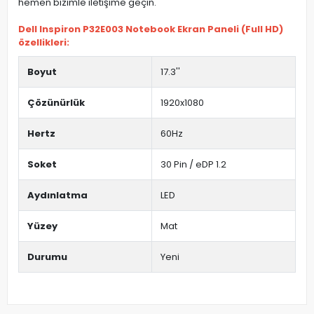
hemen bizimle iletişime geçin.
Dell Inspiron P32E003 Notebook Ekran Paneli (Full HD)
özellikleri:
Boyut
17.3''
Çözünürlük
1920x1080
Hertz
60Hz
Soket
30 Pin / eDP 1.2
Aydınlatma
LED
Yüzey
Mat
Durumu
Yeni