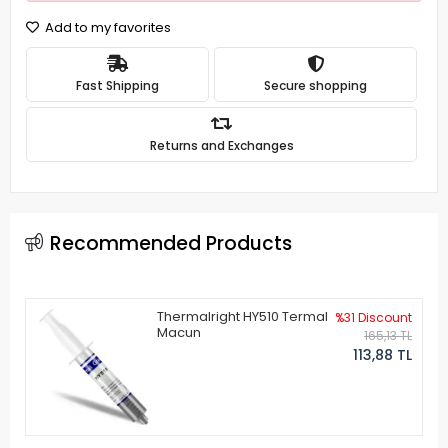
Add to my favorites
Fast Shipping
Secure shopping
Returns and Exchanges
Recommended Products
Thermalright HY510 Termal
%31 Discount
Macun
165,13 TL
113,88 TL