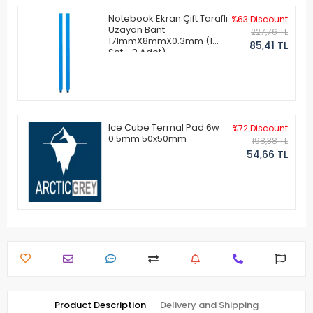
Notebook Ekran Çift Taraflı
%63 Discount
Uzayan Bant
227,76 TL
171mmX8mmX0.3mm (1
85,41 TL
Set - 2 Adet)
Ice Cube Termal Pad 6w
%72 Discount
0.5mm 50x50mm
198,38 TL
54,66 TL
Product Description
Delivery and Shipping